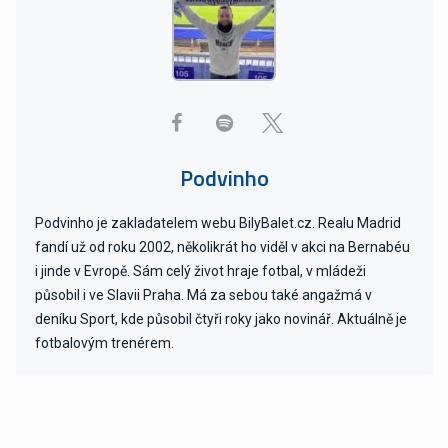
Podvinho
Podvinho je zakladatelem webu BilyBalet.cz. Realu Madrid
fandí už od roku 2002, několikrát ho viděl v akci na Bernabéu
i jinde v Evropě. Sám celý život hraje fotbal, v mládeži
působil i ve Slavii Praha. Má za sebou také angažmá v
deníku Sport, kde působil čtyři roky jako novinář. Aktuálně je
fotbalovým trenérem.