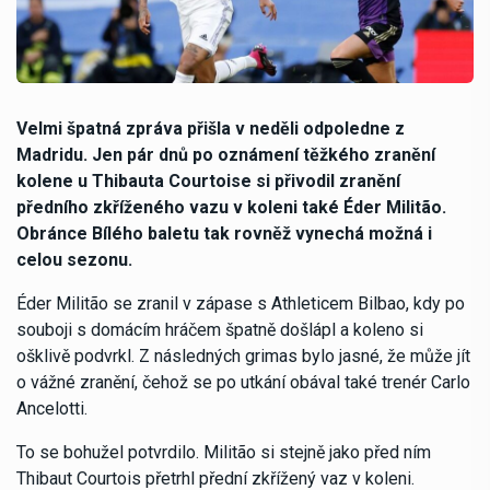
Velmi špatná zpráva přišla v neděli odpoledne z
Madridu. Jen pár dnů po oznámení těžkého zranění
kolene u Thibauta Courtoise si přivodil zranění
předního zkříženého vazu v koleni také Éder Militão.
Obránce Bílého baletu tak rovněž vynechá možná i
celou sezonu.
Éder Militão se zranil v zápase s Athleticem Bilbao, kdy po
souboji s domácím hráčem špatně došlápl a koleno si
ošklivě podvrkl. Z následných grimas bylo jasné, že může jít
o vážné zranění, čehož se po utkání obával také trenér Carlo
Ancelotti.
To se bohužel potvrdilo. Militão si stejně jako před ním
Thibaut Courtois přetrhl přední zkřížený vaz v koleni.