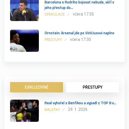
Barcelona o Rodriho bojovat nebude, věří v
jeho přestup do…
včera 17:35
SPEKULACE
Ornstein: Arsenal jde po Viníciusovi naplno
včera 17:30
PŘESTUPY
EXKLUZIVNĚ
PŘESTUPY
Real vyhořel s Benfikou a vypadl z TOP 8 v…
29. 1. 2026
BALETKY