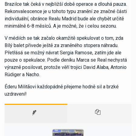
Brazilce tak čeká v nejbližší době operace a dlouhá pauza.
Rekonvalescence je u tohoto typu zranění ze značné části
individuální, obránce Realu Madrid bude ale chybět určitě
minimálně 6-8 měsíců. A je možné, že i celou sezonu.
V médiích se tak začalo okamžitě spekulovat o tom, zda
Bílý balet přivede ještě za zraněného stopera náhradu.
Přetřásá se možný návrat Sergia Ramose, zatím jde ale
pouze o spekulace. Podle deníku Marca se Real nechystá
výrazně posilovat, protože věří trojici David Alaba, Antonio
Rüdiger a Nacho.
Éderu Militãovi každopádně přejeme hodně sil a brzké
uzdravení!