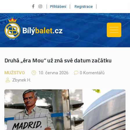
Přihlášení
Registrace
Druhá „éra Mou“ už zná své datum začátku
MUŽSTVO
10. června 2026
0 Komentářů
Zbynek H.