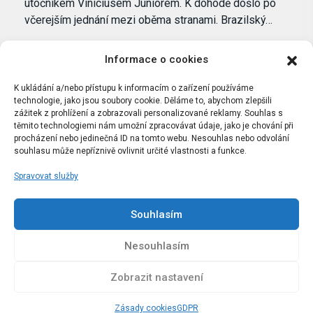
útočníkem Viníciusem Júniorem. K dohodě došlo po
včerejším jednání mezi oběma stranami. Brazilský…
Informace o cookies
K ukládání a/nebo přístupu k informacím o zařízení používáme
technologie, jako jsou soubory cookie. Děláme to, abychom zlepšili
zážitek z prohlížení a zobrazovali personalizované reklamy. Souhlas s
těmito technologiemi nám umožní zpracovávat údaje, jako je chování při
procházení nebo jedinečná ID na tomto webu. Nesouhlas nebo odvolání
souhlasu může nepříznivě ovlivnit určité vlastnosti a funkce.
Spravovat služby
Portál Bílýbalet.cz byl založen pod názvem Real-
Madrid.cz v roce 2007
Souhlasím
Kopírování obsahu je přísně zakázáno.
Nesouhlasím
Zobrazit nastavení
Zásady cookies
GDPR