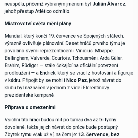
neuspěla, přičemž vybraným jménem byl
Julián Álvarez
,
jehož přestup Atlético odmítlo.
Mistrovství světa mění plány
Mundial, který končí 19. července ve Spojených státech,
výrazně ovlivňuje plánování. Deset hráčů prvního týmu je
povoláno svými reprezentacemi: Vinícius, Mbappé,
Bellingham, Valverde, Courtois, Tchouaméni, Arda Güler,
Brahim, Rüdiger — stále čekající na oficiální potvrzení
prodloužení — a Endrick, který se vrací z hostování a figuruje
v kádru. Připojit by se mohl i
Nico Paz
, jehož návrat do
klubu byl naznačen v jednom z videí Florentinovy
prezidentské kampaně.
Příprava s omezeními
Všichni tito hráči budou mít po turnaji dva až tři týdny
dovolené, takže jejich návrat do práce bude postupný.
Zbytek týmu však už ví, na čem je:
13. července, bez