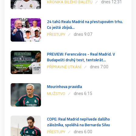
dnes 12:31
KRONIKA BILÉHO BALETU
24 tahů Realu Madrid na přestupovém trhu.
Co ještě zbývá…
dnes 9:07
PŘESTUPY
PREVIEW: Ferencváros - Real Madrid. V
Budapešti druhý test, tentokrát…
dnes 7:00
PŘÍPRAVNÉ UTKÁNÍ
Mourinhova pravidla
dnes 6:15
MUŽSTVO
COPE: Real Madrid nepřivede dalšího
záložníka, spoléhá na Bernarda Silvu
dnes 6:00
PŘESTUPY