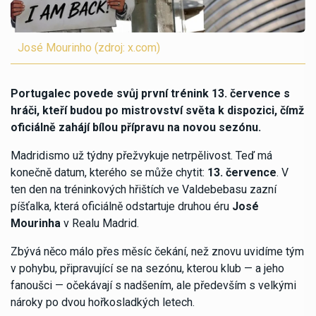
José Mourinho (zdroj: x.com)
Portugalec povede svůj první trénink 13. července s
hráči, kteří budou po mistrovství světa k dispozici, čímž
oficiálně zahájí bílou přípravu na novou sezónu.
Madridismo už týdny přežvykuje netrpělivost. Teď má
konečně datum, kterého se může chytit:
13. července
. V
ten den na tréninkových hřištích ve Valdebebasu zazní
píšťalka, která oficiálně odstartuje druhou éru
José
Mourinha
v Realu Madrid.
Zbývá něco málo přes měsíc čekání, než znovu uvidíme tým
v pohybu, připravující se na sezónu, kterou klub — a jeho
fanoušci — očekávají s nadšením, ale především s velkými
nároky po dvou hořkosladkých letech.