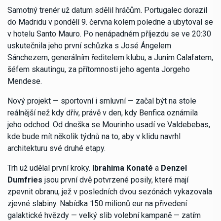
Samotný trenér už datum sdělil hráčům. Portugalec dorazil
do Madridu v pondělí 9. června kolem poledne a ubytoval se
v hotelu Santo Mauro. Po nenápadném příjezdu se ve 20:30
uskutečnila jeho první schůzka s José Ángelem
Sánchezem, generálním ředitelem klubu, a Junim Calafatem,
šéfem skautingu, za přítomnosti jeho agenta Jorgeho
Mendese.
Nový projekt — sportovní i smluvní — začal být na stole
reálnější než kdy dřív, právě v den, kdy Benfica oznámila
jeho odchod. Od dneška se Mourinho usadí ve Valdebebas,
kde bude mít několik týdnů na to, aby v klidu navrhl
architekturu své druhé etapy.
Trh už udělal první kroky.
Ibrahima Konaté
a
Denzel
Dumfries
jsou první dvě potvrzené posily, které mají
zpevnit obranu, jež v posledních dvou sezónách vykazovala
zjevné slabiny. Nabídka 150 milionů eur na přivedení
galaktické hvězdy — velký slib volební kampaně — zatím