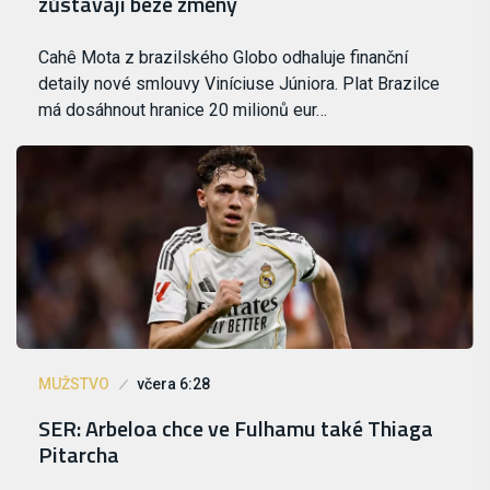
zůstávají beze změny
Cahê Mota z brazilského Globo odhaluje finanční
detaily nové smlouvy Viníciuse Júniora. Plat Brazilce
má dosáhnout hranice 20 milionů eur…
MUŽSTVO
včera 6:28
SER: Arbeloa chce ve Fulhamu také Thiaga
Pitarcha