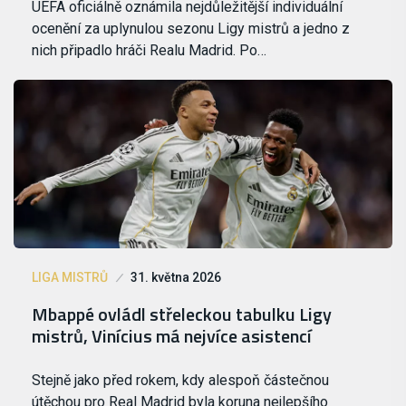
UEFA oficiálně oznámila nejdůležitější individuální
ocenění za uplynulou sezonu Ligy mistrů a jedno z
nich připadlo hráči Realu Madrid. Po…
LIGA MISTRŮ
31. května 2026
Mbappé ovládl střeleckou tabulku Ligy
mistrů, Vinícius má nejvíce asistencí
Stejně jako před rokem, kdy alespoň částečnou
útěchou pro Real Madrid byla koruna nejlepšího