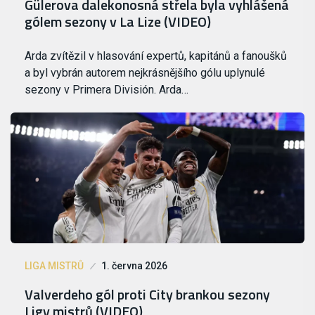
Gülerova dalekonosná střela byla vyhlášená
gólem sezony v La Lize (VIDEO)
Arda zvítězil v hlasování expertů, kapitánů a fanoušků
a byl vybrán autorem nejkrásnějšího gólu uplynulé
sezony v Primera División. Arda…
LIGA MISTRŮ
1. června 2026
Valverdeho gól proti City brankou sezony
Ligy mistrů (VIDEO)