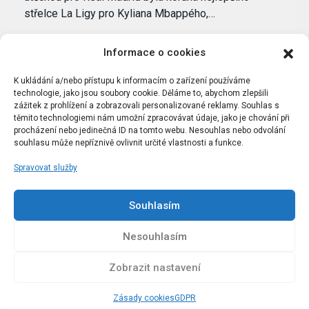
střelce La Ligy pro Kyliana Mbappého,…
Informace o cookies
K ukládání a/nebo přístupu k informacím o zařízení používáme
technologie, jako jsou soubory cookie. Děláme to, abychom zlepšili
zážitek z prohlížení a zobrazovali personalizované reklamy. Souhlas s
těmito technologiemi nám umožní zpracovávat údaje, jako je chování při
procházení nebo jedinečná ID na tomto webu. Nesouhlas nebo odvolání
souhlasu může nepříznivě ovlivnit určité vlastnosti a funkce.
Spravovat služby
Portál Bílýbalet.cz byl založen pod názvem Real-
Madrid.cz v roce 2007
Souhlasím
Kopírování obsahu je přísně zakázáno.
Nesouhlasím
Zobrazit nastavení
Zásady cookies
GDPR