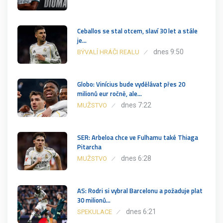
Ceballos se stal otcem, slaví 30 let a stále
je…
dnes 9:50
BÝVALÍ HRÁČI REALU
Globo: Vinícius bude vydělávat přes 20
milionů eur ročně, ale…
dnes 7:22
MUŽSTVO
SER: Arbeloa chce ve Fulhamu také Thiaga
Pitarcha
dnes 6:28
MUŽSTVO
AS: Rodri si vybral Barcelonu a požaduje plat
30 milionů…
dnes 6:21
SPEKULACE