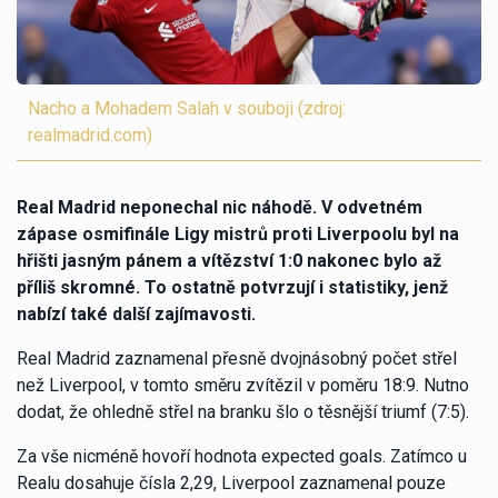
Nacho a Mohadem Salah v souboji (zdroj:
realmadrid.com)
Real Madrid neponechal nic náhodě. V odvetném
zápase osmifinále Ligy mistrů proti Liverpoolu byl na
hřišti jasným pánem a vítězství 1:0 nakonec bylo až
příliš skromné. To ostatně potvrzují i statistiky, jenž
nabízí také další zajímavosti.
Real Madrid zaznamenal přesně dvojnásobný počet střel
než Liverpool, v tomto směru zvítězil v poměru 18:9. Nutno
dodat, že ohledně střel na branku šlo o těsnější triumf (7:5).
Za vše nicméně hovoří hodnota expected goals. Zatímco u
Realu dosahuje čísla 2,29, Liverpool zaznamenal pouze