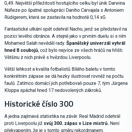
0,49. Největší příležitostí hostujícího celku byl únik Darwina
Núñeze po špatné spolupráci Daniho Carvajala s Antoniem
Rüdigerem, která se zastavila na hodnotě 0,14 xG.
Fantastické utkání opět odehrál Nacho, jenž se představil na
pozici levého obránce. A stejně jako v prvním duelu si s ním
Mohamed Salah nevěděl rady.
Španělský univerzál vyhrál
hned 8 soubojů
, což bylo nejvíce ze všech hráčů na hřišti.
Většinu z nich právě s hvězdou Liverpoolu.
Větší lehkost a kvalita fotbalistů Bílého baletu v tomto
konkrétním zápase se dá hezky ilustrovat rovněž na počtu
faulů. Zatímco domácí jich potřebovali pouze 7, tým Jürgena
Kloppa spáchal hned 17 nedovolených zákroků.
Historické číslo 300
A jedna zajímavá statistika na závěr. Real Madrid odehrál
proti Liverpoolu již
svůj 300. zápas v Lize mistrů.
Není
překvapením, že je v tomto směru rekordmanem.