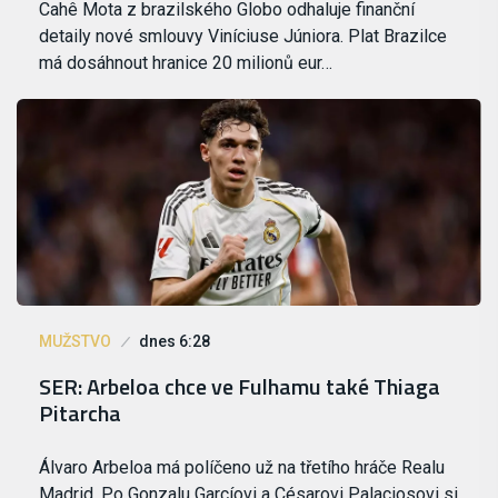
Cahê Mota z brazilského Globo odhaluje finanční
detaily nové smlouvy Viníciuse Júniora. Plat Brazilce
má dosáhnout hranice 20 milionů eur…
MUŽSTVO
dnes 6:28
SER: Arbeloa chce ve Fulhamu také Thiaga
Pitarcha
Álvaro Arbeloa má políčeno už na třetího hráče Realu
Madrid. Po Gonzalu Garcíovi a Césarovi Palaciosovi si