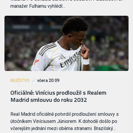
manažer Fulhamu vyhlédl…
MUŽSTVO
včera 20:09
Oficiálně: Vinícius prodloužil s Realem
Madrid smlouvu do roku 2032
Real Madrid oficiálně potvrdil prodloužení smlouvy s
útočníkem Viníciusem Júniorem. K dohodě došlo po
včerejším jednání mezi oběma stranami. Brazilský…