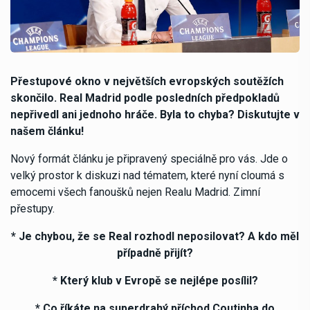
Přestupové okno v největších evropských soutěžích
skončilo. Real Madrid podle posledních předpokladů
nepřivedl ani jednoho hráče. Byla to chyba? Diskutujte v
našem článku!
Nový formát článku je připravený speciálně pro vás. Jde o
velký prostor k diskuzi nad tématem, které nyní cloumá s
emocemi všech fanoušků nejen Realu Madrid. Zimní
přestupy.
* Je chybou, že se Real rozhodl neposilovat? A kdo měl
případně přijít?
* Který klub v Evropě se nejlépe posílil?
* Co říkáte na superdrahý příchod Coutinha do