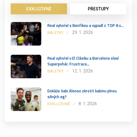
EXKLUZIVNĚ
PŘESTUPY
Real vyhořel s Benfikou a vypadl z TOP 8 v…
29. 1. 2026
BALETKY
Real vyhořel v El Clásiku a Barcelona slaví
Superpohár. Frustrace…
12. 1. 2026
BALETKY
Dokáže Xabi Alonso zkrotit kabinu plnou
silných eg?
8. 1. 2026
EXKLUZIVNĚ