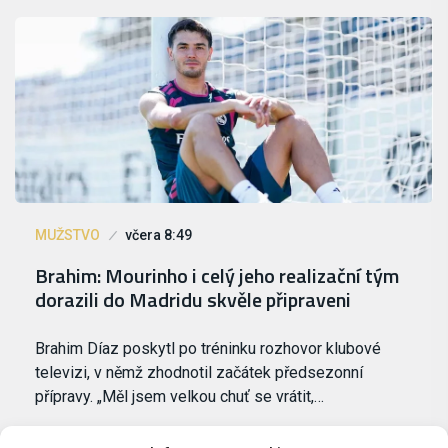
MUŽSTVO
včera 8:49
Brahim: Mourinho i celý jeho realizační tým
dorazili do Madridu skvěle připraveni
Brahim Díaz poskytl po tréninku rozhovor klubové
televizi, v němž zhodnotil začátek předsezonní
přípravy. „Měl jsem velkou chuť se vrátit,…