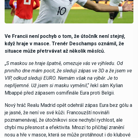
Ve Francii není pochyb o tom, že útočník není stejný,
když hraje v masce. Trenér Deschamps oznámil, že
situace může přetrvávat až několik měsíců.
„
S maskou se hraje špatně, omezuje vás ve výhledu. Od
prvního dne mám pocit, že sleduji zápas ve 3D a že jsem ve
VIP, odkud sleduji EURO. Nemám však na výběr. Je to
nepříjemné. Už jsem si masku vyměnil
,“ řekl sám Kylian
Mbappé před zápasem osmifinále Eura proti Belgii.
Nový hráč Realu Madrid opět odehrál zápas Eura bez gólu a
je jasné, že není ve své kůži. Francouzští novináři
poznamenávají, že útočníkovi sice nechybí rychlost, ale
chybí mu přesnost a efektivita. Mnozí to přičítají zranění
nosu a hře v masce, která se může protáhnout i do klubové