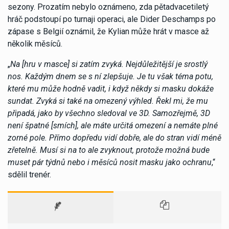
sezony. Prozatím nebylo oznámeno, zda pětadvacetiletý
hráč podstoupí po turnaji operaci, ale Dider Deschamps po
zápase s Belgií oznámil, že Kylian může hrát v masce až
několik měsíců.
„
Na [hru v masce] si zatím zvyká. Nejdůležitější je srostlý
nos. Každým dnem se s ní zlepšuje. Je tu však téma potu,
které mu může hodně vadit, i když někdy si masku dokáže
sundat. Zvyká si také na omezený výhled. Řekl mi, že mu
připadá, jako by všechno sledoval ve 3D. Samozřejmě, 3D
není špatné [smích], ale máte určitá omezení a nemáte plné
zorné pole. Přímo dopředu vidí dobře, ale do stran vidí méně
zřetelně. Musí si na to ale zvyknout, protože možná bude
muset pár týdnů nebo i měsíců nosit masku jako ochranu
,“
sdělil trenér.