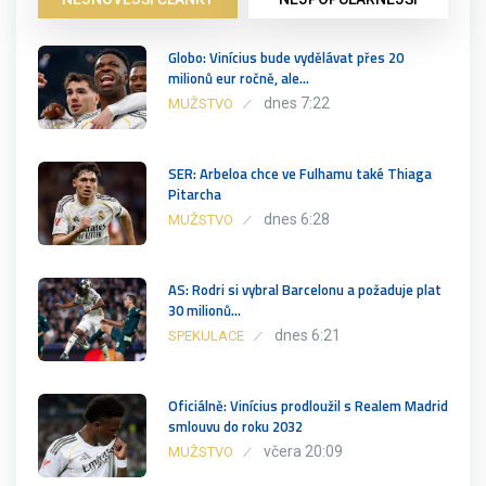
Globo: Vinícius bude vydělávat přes 20
milionů eur ročně, ale…
dnes 7:22
MUŽSTVO
SER: Arbeloa chce ve Fulhamu také Thiaga
Pitarcha
dnes 6:28
MUŽSTVO
AS: Rodri si vybral Barcelonu a požaduje plat
30 milionů…
dnes 6:21
SPEKULACE
Oficiálně: Vinícius prodloužil s Realem Madrid
smlouvu do roku 2032
včera 20:09
MUŽSTVO