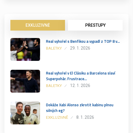
EXKLUZIVNĚ
PŘESTUPY
Real vyhořel s Benfikou a vypadl z TOP 8 v…
29. 1. 2026
BALETKY
Real vyhořel v El Clásiku a Barcelona slaví
Superpohár. Frustrace…
12. 1. 2026
BALETKY
Dokáže Xabi Alonso zkrotit kabinu plnou
silných eg?
8. 1. 2026
EXKLUZIVNĚ