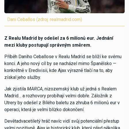
Dani Ceballos (zdroj: realmadrid.com)
Z Realu Madrid by odešel za 6 milionů eur. Jednání
mezi kluby postupují správným směrem.
Příběh Daniho Ceballose v Realu Madrid se blíží ke svému
konci. A jeho nový cíl by se nacházel mimo Španělsko —
konkrétně v Eredivisii, kde Ajax výrazně tlačí na to, aby
získal jeho služby.
Jak zjistila
MARCA
, nizozemský klub už jedná s Realem
Madrid… a rozhovory probíhají velmi dobře. Záložník z
Utrery by odešel z Bílého baletu za zhruba 6 milionů eur v
operaci, která je velmi blízko dokončení.
Devětadvacetiletý hráč navíc vidí svůj potenciální přestup
velmi pozitivně. Ajax je historický klub, který před několika