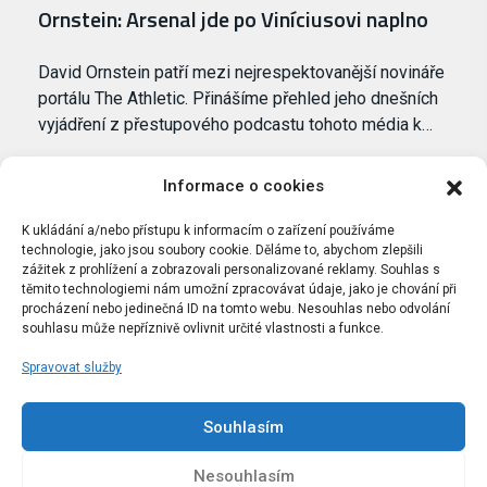
Ornstein: Arsenal jde po Viníciusovi naplno
David Ornstein patří mezi nejrespektovanější novináře
portálu The Athletic. Přinášíme přehled jeho dnešních
vyjádření z přestupového podcastu tohoto média k…
Informace o cookies
K ukládání a/nebo přístupu k informacím o zařízení používáme
technologie, jako jsou soubory cookie. Děláme to, abychom zlepšili
zážitek z prohlížení a zobrazovali personalizované reklamy. Souhlas s
těmito technologiemi nám umožní zpracovávat údaje, jako je chování při
procházení nebo jedinečná ID na tomto webu. Nesouhlas nebo odvolání
souhlasu může nepříznivě ovlivnit určité vlastnosti a funkce.
Spravovat služby
Portál Bílýbalet.cz byl založen pod názvem Real-
Madrid.cz v roce 2007
Souhlasím
Kopírování obsahu je přísně zakázáno.
Nesouhlasím