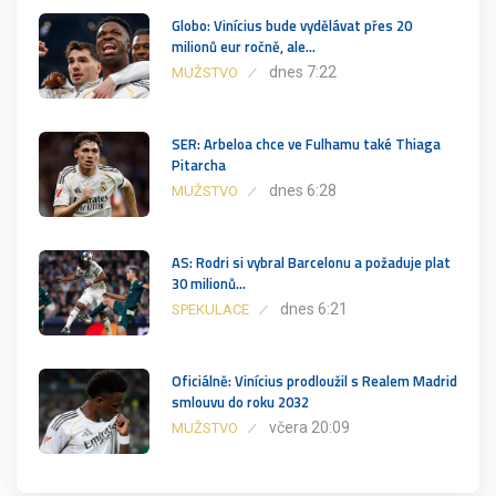
Globo: Vinícius bude vydělávat přes 20
milionů eur ročně, ale…
dnes 7:22
MUŽSTVO
SER: Arbeloa chce ve Fulhamu také Thiaga
Pitarcha
dnes 6:28
MUŽSTVO
AS: Rodri si vybral Barcelonu a požaduje plat
30 milionů…
dnes 6:21
SPEKULACE
Oficiálně: Vinícius prodloužil s Realem Madrid
smlouvu do roku 2032
včera 20:09
MUŽSTVO