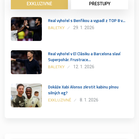
EXKLUZIVNĚ
PŘESTUPY
Real vyhořel s Benfikou a vypadl z TOP 8 v…
29. 1. 2026
BALETKY
Real vyhořel v El Clásiku a Barcelona slaví
Superpohár. Frustrace…
12. 1. 2026
BALETKY
Dokáže Xabi Alonso zkrotit kabinu plnou
silných eg?
8. 1. 2026
EXKLUZIVNĚ