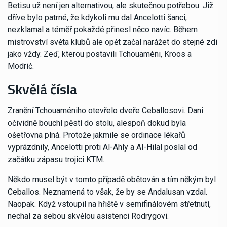
Betisu už není jen alternativou, ale skutečnou potřebou. Již
dříve bylo patrné, že kdykoli mu dal Ancelotti šanci,
nezklamal a téměř pokaždé přinesl něco navíc. Během
mistrovství světa klubů ale opět začal narážet do stejné zdi
jako vždy. Zeď, kterou postavili Tchouaméni, Kroos a
Modrić.
Skvělá čísla
Zranění Tchouaméniho otevřelo dveře Ceballosovi. Dani
očividně bouchl pěstí do stolu, alespoň dokud byla
ošetřovna plná. Protože jakmile se ordinace lékařů
vyprázdnily, Ancelotti proti Al-Ahly a Al-Hilal poslal od
začátku zápasu trojici KTM.
Někdo musel být v tomto případě obětován a tím někým byl
Ceballos. Neznamená to však, že by se Andalusan vzdal.
Naopak. Když vstoupil na hřiště v semifinálovém střetnutí,
nechal za sebou skvělou asistenci Rodrygovi.