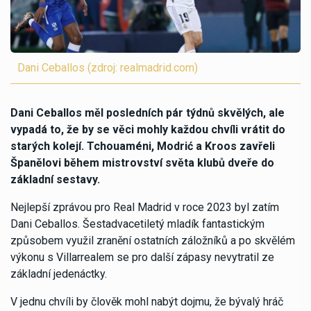
Dani Ceballos (zdroj: realmadrid.com)
Dani Ceballos měl posledních pár týdnů skvělých, ale
vypadá to, že by se věci mohly každou chvíli vrátit do
starých kolejí. Tchouaméni, Modrić a Kroos zavřeli
Španělovi během mistrovství světa klubů dveře do
základní sestavy.
Nejlepší zprávou pro Real Madrid v roce 2023 byl zatím
Dani Ceballos. Šestadvacetiletý mladík fantastickým
způsobem využil zranění ostatních záložníků a po skvělém
výkonu s Villarrealem se pro další zápasy nevytratil ze
základní jedenáctky.
V jednu chvíli by člověk mohl nabýt dojmu, že bývalý hráč