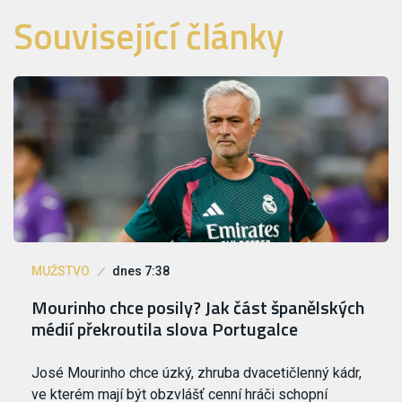
Související články
MUŽSTVO
dnes 7:38
Mourinho chce posily? Jak část španělských
médií překroutila slova Portugalce
José Mourinho chce úzký, zhruba dvacetičlenný kádr,
ve kterém mají být obzvlášť cenní hráči schopní