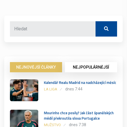
NEJNOVĚJŠÍ ČLÁNKY
NEJPOPULÁRNĚJŠÍ
Kalendář Realu Madrid na nadcházející měsíc
dnes 7:44
LA LIGA
Mourinho chce posily? Jak část španělských
médií překroutila slova Portugalce
dnes 7:38
MUŽSTVO