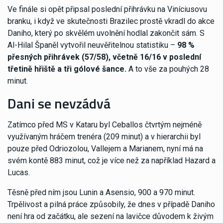
Ve finále si opět připsal poslední přihrávku na Viníciusovu
branku, i když ve skutečnosti Brazilec prostě vkradl do akce
Daniho, který po skvělém uvolnění hodlal zakončit sám. S
Al-Hilal Španěl vytvořil neuvěřitelnou statistiku –
98 %
přesných přihrávek (57/58), včetně 16/16 v poslední
třetině hřiště a tři gólové šance.
A to vše za pouhých 28
minut.
Dani se nevzádvá
Zatímco před MS v Kataru byl Ceballos čtvrtým nejméně
využívaným hráčem trenéra (209 minut) a v hierarchii byl
pouze před Odriozolou, Vallejem a Marianem, nyní má na
svém kontě 883 minut, což je více než za například Hazard a
Lucas.
Těsně před ním jsou Lunin a Asensio, 900 a 970 minut.
Trpělivost a pilná práce způsobily, že dnes v případě Daniho
není hra od začátku, ale sezení na lavičce důvodem k živým