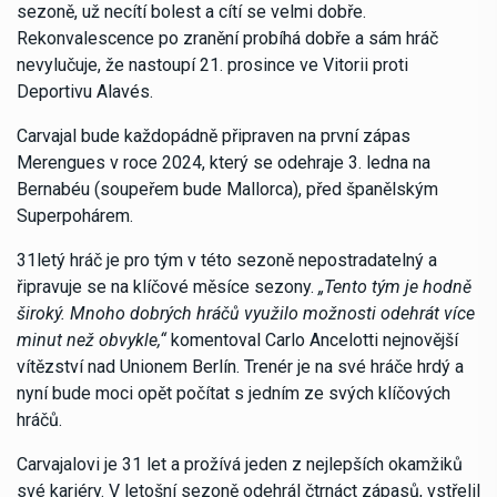
sezoně, už necítí bolest a cítí se velmi dobře.
Rekonvalescence po zranění probíhá dobře a sám hráč
nevylučuje, že nastoupí 21. prosince ve Vitorii proti
Deportivu Alavés.
Carvajal bude každopádně připraven na první zápas
Merengues v roce 2024, který se odehraje 3. ledna na
Bernabéu (soupeřem bude Mallorca), před španělským
Superpohárem.
31letý hráč je pro tým v této sezoně nepostradatelný a
řipravuje se na klíčové měsíce sezony.
„Tento tým je hodně
široký. Mnoho dobrých hráčů využilo možnosti odehrát více
minut než obvykle,“
komentoval Carlo Ancelotti nejnovější
vítězství nad Unionem Berlín. Trenér je na své hráče hrdý a
nyní bude moci opět počítat s jedním ze svých klíčových
hráčů.
Carvajalovi je 31 let a prožívá jeden z nejlepších okamžiků
své kariéry. V letošní sezoně odehrál čtrnáct zápasů, vstřelil