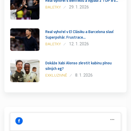
Real vyhořel s Benfikou a vypadl z TOP 8 v…
29. 1. 2026
BALETKY
Real vyhořel v El Clásiku a Barcelona slaví
Superpohár. Frustrace…
12. 1. 2026
BALETKY
Dokáže Xabi Alonso zkrotit kabinu plnou
silných eg?
8. 1. 2026
EXKLUZIVNĚ