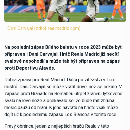
Dani Carvajal (zdroj: realmadrid.com)
Na poslední zápas Bílého baletu v roce 2023 může být
připraven i Dani Carvajal. Hráč Realu Madrid již necítí
svalové nepohodlí a může tak být připraven na zápas
proti Deportivu Alavés.
Dobrá zpráva pro Real Madrid. Další po vítězství v Lize
mistrů. Dani Carvajal se může vrátit dříve, než se čekalo. V
zápase proti Granadě na Bernabéu utrpěl zranění lýtkového
svalu na levé noze a očekávalo se, že bude mít zhruba
měsíc pauzu od hraní. K jeho návratu na hřiště však může
dojít už k poslednímu zápasu Los Blancos v tomto roce.
Pravý obránce, jeden z nejlepších hráčů Realu v této