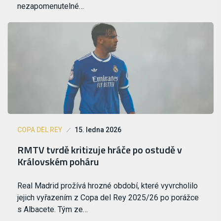
nezapomenutelné…
COPA DEL REY
15. ledna 2026
RMTV tvrdě kritizuje hráče po ostudě v
Královském poháru
Real Madrid prožívá hrozné období, které vyvrcholilo
jejich vyřazením z Copa del Rey 2025/26 po porážce
s Albacete. Tým ze…