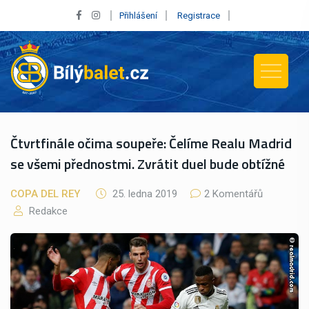
Přihlášení
Registrace
Čtvrtfinále očima soupeře: Čelíme Realu Madrid
se všemi přednostmi. Zvrátit duel bude obtížné
COPA DEL REY
25. ledna 2019
2 Komentářů
Redakce