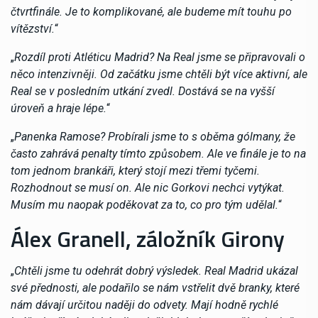
čtvrtfinále. Je to komplikované, ale budeme mít touhu po
vítězství.
“
„
Rozdíl proti Atléticu Madrid? Na Real jsme se připravovali o
něco intenzivněji. Od začátku jsme chtěli být více aktivní, ale
Real se v posledním utkání zvedl. Dostává se na vyšší
úroveň a hraje lépe.
“
„
Panenka Ramose? Probírali jsme to s oběma gólmany, že
často zahrává penalty tímto způsobem. Ale ve finále je to na
tom jednom brankáři, který stojí mezi třemi tyčemi.
Rozhodnout se musí on. Ale nic Gorkovi nechci vytýkat.
Musím mu naopak poděkovat za to, co pro tým udělal.
“
Álex Granell, záložník Girony
„
Chtěli jsme tu odehrát dobrý výsledek. Real Madrid ukázal
své přednosti, ale podařilo se nám vstřelit dvě branky, které
nám dávají určitou naději do odvety. Mají hodně rychlé