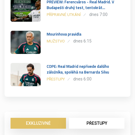
PREVIEW: Ferencváros - Real Madrid. V
Budapešti druhý test, tentokrát…
dnes 7:00
PŘÍPRAVNÉ UTKÁNÍ
Mourinhova pravidla
dnes 6:15
MUŽSTVO
COPE: Real Madrid nepřivede dalšího
záložníka, spoléhá na Bernarda Silvu
dnes 6:00
PŘESTUPY
EXKLUZIVNĚ
PŘESTUPY