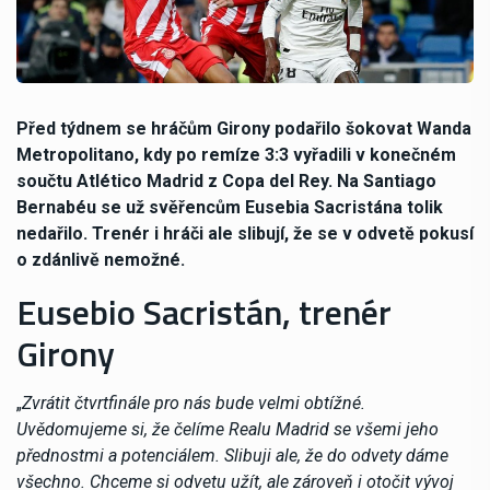
Před týdnem se hráčům Girony podařilo šokovat Wanda
Metropolitano, kdy po remíze 3:3 vyřadili v konečném
součtu Atlético Madrid z Copa del Rey. Na Santiago
Bernabéu se už svěřencům Eusebia Sacristána tolik
nedařilo. Trenér i hráči ale slibují, že se v odvetě pokusí
o zdánlivě nemožné.
Eusebio Sacristán, trenér
Girony
„
Zvrátit čtvrtfinále pro nás bude velmi obtížné.
Uvědomujeme si, že čelíme Realu Madrid se všemi jeho
přednostmi a potenciálem. Slibuji ale, že do odvety dáme
všechno. Chceme si odvetu užít, ale zároveň i otočit vývoj