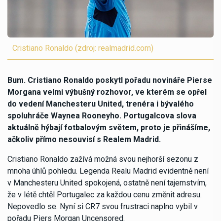
Cristiano Ronaldo (zdroj: realmadrid.com)
Bum. Cristiano Ronaldo poskytl pořadu novináře Pierse
Morgana velmi výbušný rozhovor, ve kterém se opřel
do vedení Manchesteru United, trenéra i bývalého
spoluhráče Waynea Rooneyho. Portugalcova slova
aktuálně hýbají fotbalovým světem, proto je přinášíme,
ačkoliv přímo nesouvisí s Realem Madrid.
Cristiano Ronaldo zažívá možná svou nejhorší sezonu z
mnoha úhlů pohledu. Legenda Realu Madrid evidentně není
v Manchesteru United spokojená, ostatně není tajemstvím,
že v létě chtěl Portugalec za každou cenu změnit adresu.
Nepovedlo se. Nyní si CR7 svou frustraci naplno vybil v
pořadu Piers Morgan Uncensored.