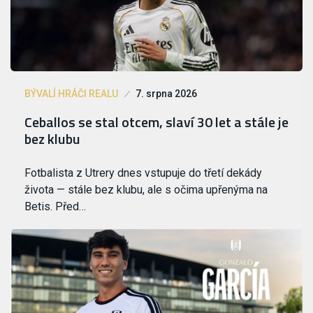
BÝVALÍ HRÁČI REALU
7. srpna 2026
Ceballos se stal otcem, slaví 30 let a stále je
bez klubu
Fotbalista z Utrery dnes vstupuje do třetí dekády
života — stále bez klubu, ale s očima upřenýma na
Betis. Před…