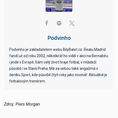
Podvinho
Podvinho je zakladatelem webu BilyBalet.cz. Realu Madrid
fandí už od roku 2002, několikrát ho viděl v akci na Bernabéu
i jinde v Evropě. Sám celý život hraje fotbal, v mládeži
působil i ve Slavii Praha. Má za sebou také angažmá v
deníku Sport, kde působil čtyři roky jako novinář. Aktuálně je
fotbalovým trenérem.
Zdroj: Piers Morgan