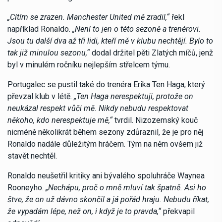
„Cítím se zrazen. Manchester United mě zradil,“
řekl
například Ronaldo.
„Není to jen o této sezoně a trenérovi.
Jsou tu další dva až tři lidi, kteří mě v klubu nechtějí. Bylo to
tak již minulou sezonu,“
dodal držitel pěti Zlatých míčů, jenž
byl v minulém ročníku nejlepším střelcem týmu.
Portugalec se pustil také do trenéra Erika Ten Haga, který
převzal klub v létě.
„Ten Haga nerespektuji, protože on
neukázal respekt vůči mě. Nikdy nebudu respektovat
někoho, kdo nerespektuje mě,“
tvrdil. Nizozemský kouč
nicméně několikrát během sezony zdůraznil, že je pro něj
Ronaldo nadále důležitým hráčem. Tým na něm ovšem již
stavět nechtěl.
Ronaldo neušetřil kritiky ani bývalého spoluhráče Waynea
Rooneyho.
„Nechápu, proč o mně mluví tak špatně. Asi ho
štve, že on už dávno skončil a já pořád hraju. Nebudu říkat,
že vypadám lépe, než on, i když je to pravda,“
překvapil