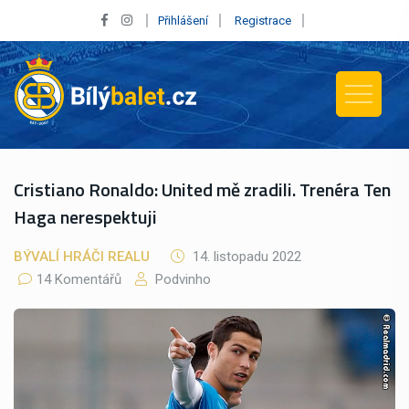
Přihlášení
Registrace
Cristiano Ronaldo: United mě zradili. Trenéra Ten
Haga nerespektuji
BÝVALÍ HRÁČI REALU
14. listopadu 2022
14 Komentářů
Podvinho