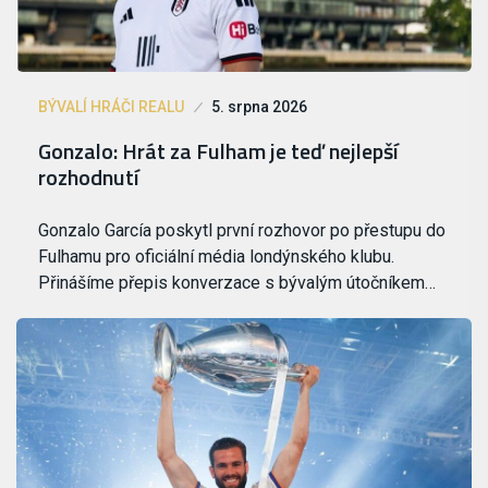
BÝVALÍ HRÁČI REALU
5. srpna 2026
Gonzalo: Hrát za Fulham je teď nejlepší
rozhodnutí
Gonzalo García poskytl první rozhovor po přestupu do
Fulhamu pro oficiální média londýnského klubu.
Přinášíme přepis konverzace s bývalým útočníkem…