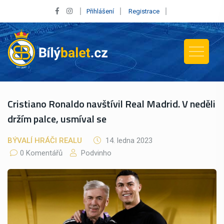
Přihlášení
Registrace
Cristiano Ronaldo navštívil Real Madrid. V neděli
držím palce, usmíval se
BÝVALÍ HRÁČI REALU
14. ledna 2023
0 Komentářů
Podvinho