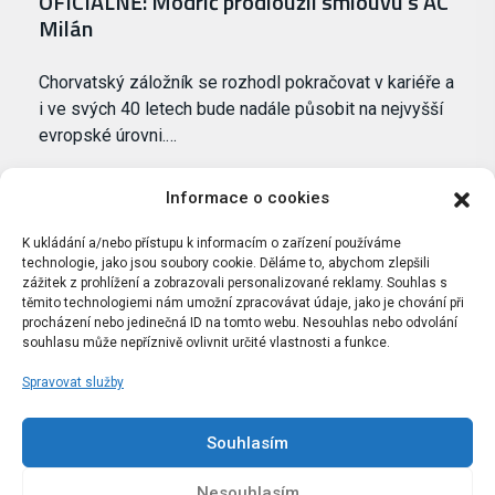
OFICIÁLNĚ: Modrić prodloužil smlouvu s AC
Milán
Chorvatský záložník se rozhodl pokračovat v kariéře a
i ve svých 40 letech bude nadále působit na nejvyšší
evropské úrovni.…
Informace o cookies
K ukládání a/nebo přístupu k informacím o zařízení používáme
technologie, jako jsou soubory cookie. Děláme to, abychom zlepšili
zážitek z prohlížení a zobrazovali personalizované reklamy. Souhlas s
těmito technologiemi nám umožní zpracovávat údaje, jako je chování při
procházení nebo jedinečná ID na tomto webu. Nesouhlas nebo odvolání
souhlasu může nepříznivě ovlivnit určité vlastnosti a funkce.
Spravovat služby
Portál Bílýbalet.cz byl založen pod názvem Real-
Madrid.cz v roce 2007
Souhlasím
Kopírování obsahu je přísně zakázáno.
Nesouhlasím