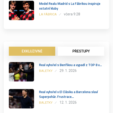
Model Realu Madrid s La Fábrikou inspiruje
ostatní kluby
včera 9:28
LA FÁBRICA
EXKLUZIVNĚ
PŘESTUPY
Real vyhořel s Benfikou a vypadl z TOP 8 v…
29. 1. 2026
BALETKY
Real vyhořel v El Clásiku a Barcelona slaví
Superpohár. Frustrace…
12. 1. 2026
BALETKY