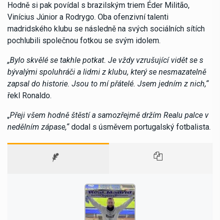
Hodně si pak povídal s brazilským triem Éder Militão,
Vinícius Júnior a Rodrygo. Oba ofenzivní talenti
madridského klubu se následně na svých sociálních sítích
pochlubili společnou fotkou se svým idolem.
„Bylo skvělé se takhle potkat. Je vždy vzrušující vidět se s
bývalými spoluhráči a lidmi z klubu, který se nesmazatelně
zapsal do historie. Jsou to mí přátelé. Jsem jedním z nich,“
řekl Ronaldo.
„Přeji všem hodně štěstí a samozřejmě držím Realu palce v
nedělním zápase,“
dodal s úsměvem portugalský fotbalista.