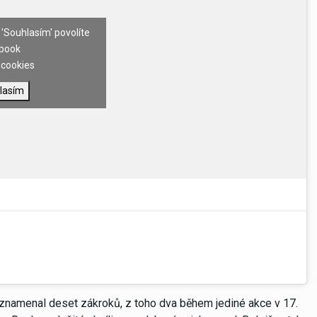
 'Souhlasím' povolíte
book
cookies
lasím
znamenal deset zákroků, z toho dva během jediné akce v 17.