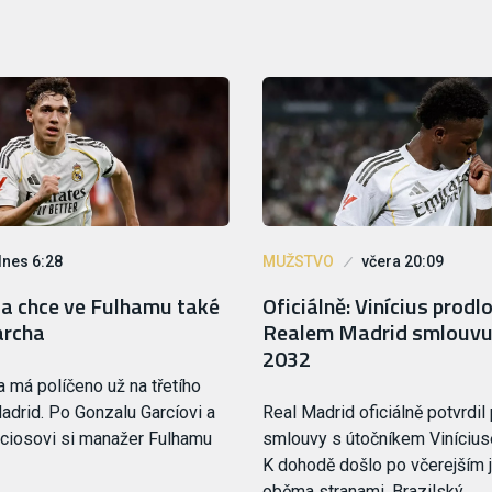
dnes 6:28
MUŽSTVO
včera 20:09
oa chce ve Fulhamu také
Oficiálně: Vinícius prodlo
archa
Realem Madrid smlouvu
2032
a má políčeno už na třetího
adrid. Po Gonzalu Garcíovi a
Real Madrid oficiálně potvrdil
ciosovi si manažer Fulhamu
smlouvy s útočníkem Viníciu
K dohodě došlo po včerejším 
oběma stranami. Brazilský…