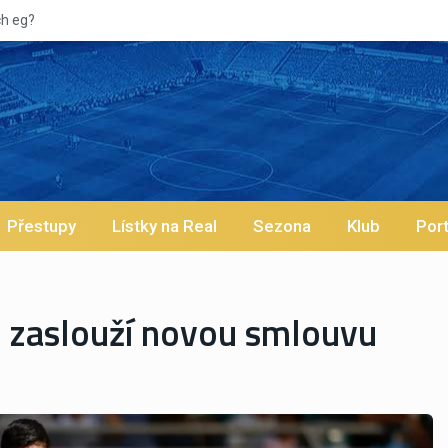
Vypí
Přestupy
Lístky na Real
Sezona
Klub
Port
si zaslouží novou smlouvu