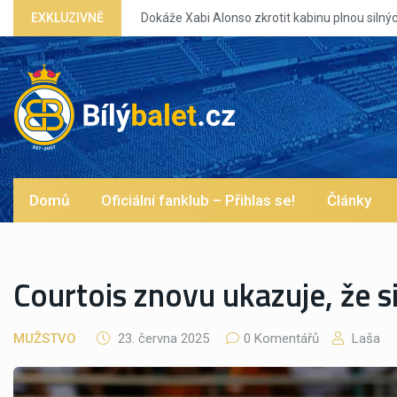
že Xabi Alonso zkrotit kabinu plnou silných eg?
EXKLUZIVNĚ
Domů
Oficiální fanklub – Přihlas se!
Články
Courtois znovu ukazuje, že 
MUŽSTVO
23. června 2025
0 Komentářů
Laša