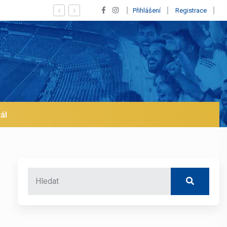
skaný Vinícius! Blíží se jeho odchod z Realu a pustí se klub na trh už v 
Přihlášení
Registrace
ál