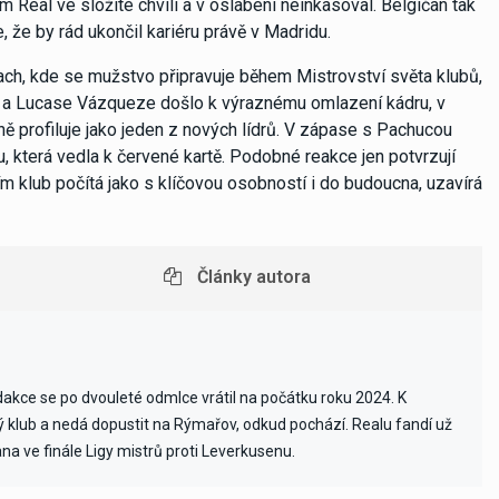
Real ve složité chvíli a v oslabení neinkasoval. Belgičan tak
, že by rád ukončil kariéru právě v Madridu.
each, kde se mužstvo připravuje během Mistrovství světa klubů,
će a Lucase Vázqueze došlo k výraznému omlazení kádru, v
ně profiluje jako jeden z nových lídrů. V zápase s Pachucou
 která vedla k červené kartě. Podobné reakce jen potvrzují
m klub počítá jako s klíčovou osobností i do budoucna, uzavírá
Články autora
edakce se po dvouleté odmlce vrátil na počátku roku 2024. K
vý klub a nedá dopustit na Rýmařov, odkud pochází. Realu fandí už
ana ve finále Ligy mistrů proti Leverkusenu.