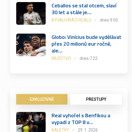
Ceballos se stal otcem, slaví
30 let a stále je…
BÝVALÍ HRÁČI REALU
dnes 9:50
Globo: Vinícius bude vydělávat
přes 20 milionů eur ročně,
ale…
MUŽSTVO
dnes 7:22
EXKLUZIVNĚ
PŘESTUPY
Real vyhořel s Benfikou a
vypadl z TOP 8 v…
BALETKY
29. 1. 2026