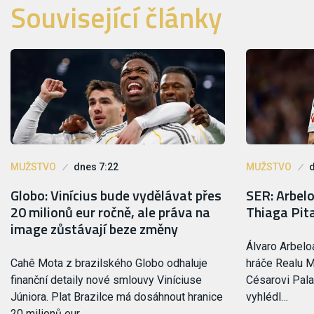
Související články
MUŽSTVO
dnes 7:22
MUŽSTVO
Globo: Vinícius bude vydělávat přes
SER: Arbel
20 milionů eur ročně, ale práva na
Thiaga Pit
image zůstávají beze změny
Álvaro Arbelo
Cahê Mota z brazilského Globo odhaluje
hráče Realu M
finanční detaily nové smlouvy Viníciuse
Césarovi Pala
Júniora. Plat Brazilce má dosáhnout hranice
vyhlédl…
20 milionů eur…