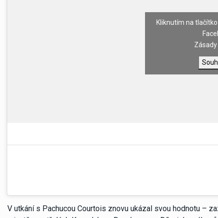
Kliknutím na tlačítko
Face
Zásady 
Souh
V utkání s Pachucou Courtois znovu ukázal svou hodnotu – za