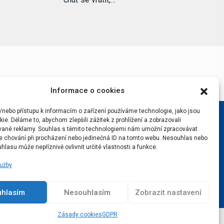
Informace o cookies
/nebo přístupu k informacím o zařízení používáme technologie, jako jsou
ie. Děláme to, abychom zlepšili zážitek z prohlížení a zobrazovali
vané reklamy. Souhlas s těmito technologiemi nám umožní zpracovávat
 je chování při procházení nebo jedinečná ID na tomto webu. Nesouhlas nebo
hlasu může nepříznivě ovlivnit určité vlastnosti a funkce.
lužby
uhlasím
Nesouhlasím
Zobrazit nastavení
Zásady cookies
GDPR
Podcast
Real v srdci
Lístky na Real
Kontakty
GDPR