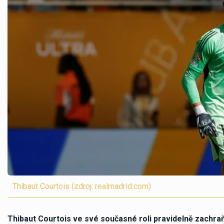
Thibaut Courtois (zdroj: realmadrid.com)
Thibaut Courtois ve své současné roli pravidelně zachraň