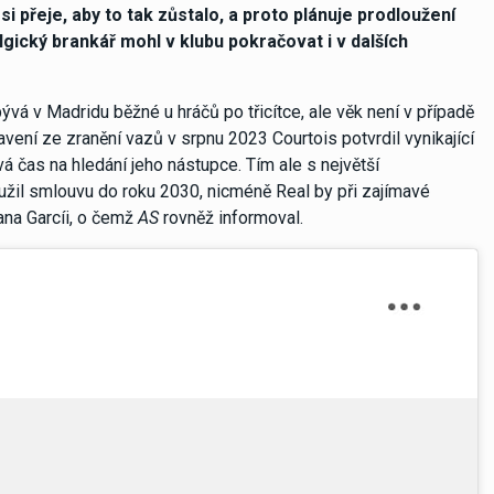
si přeje, aby to tak zůstalo, a proto plánuje prodloužení
lgický brankář mohl v klubu pokračovat i v dalších
vá v Madridu běžné u hráčů po třicítce, ale věk není v případě
tavení ze zranění vazů v srpnu 2023 Courtois potvrdil vynikající
vá čas na hledání jeho nástupce. Tím ale s největší
užil smlouvu do roku 2030, nicméně Real by při zajímavé
oana Garcíi, o čemž
AS
rovněž informoval.