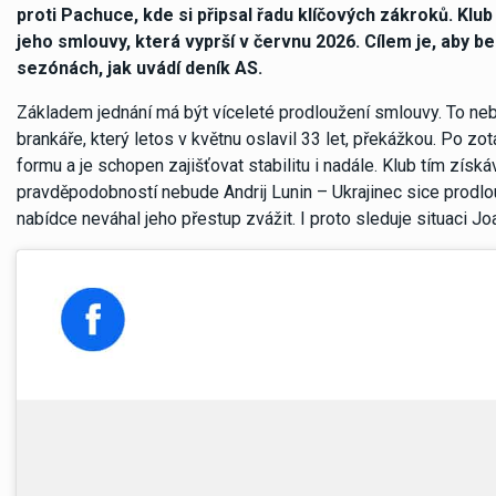
proti Pachuce, kde si připsal řadu klíčových zákroků. Klub 
jeho smlouvy, která vyprší v červnu 2026. Cílem je, aby be
sezónách, jak uvádí deník AS.
Základem jednání má být víceleté prodloužení smlouvy. To nebý
brankáře, který letos v květnu oslavil 33 let, překážkou. Po zo
formu a je schopen zajišťovat stabilitu i nadále. Klub tím získá
pravděpodobností nebude Andrij Lunin – Ukrajinec sice prodlo
nabídce neváhal jeho přestup zvážit. I proto sleduje situaci J