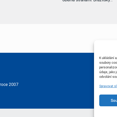
K ukládání a
soubory cook
personalizo
údaje, jako
odvolání sou
 roce 2007
Spravovat s
So