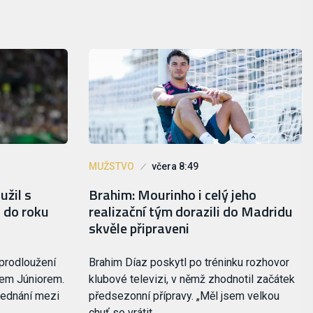
MUŽSTVO
včera 8:49
užil s
Brahim: Mourinho i celý jeho
 do roku
realizační tým dorazili do Madridu
skvěle připraveni
 prodloužení
Brahim Díaz poskytl po tréninku rozhovor
sem Júniorem.
klubové televizi, v němž zhodnotil začátek
jednání mezi
předsezonní přípravy. „Měl jsem velkou
chuť se vrátit,…