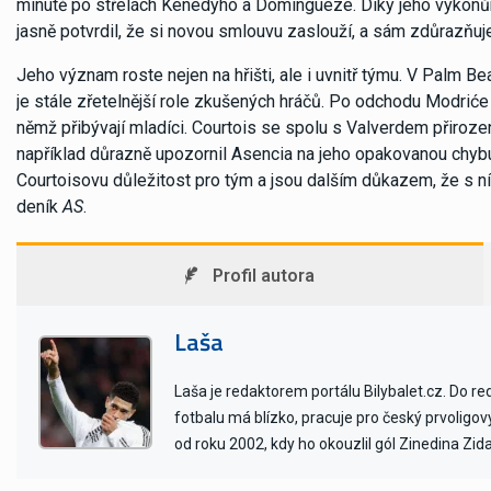
minutě po střelách Kenedyho a Domíngueze. Díky jeho výkonům 
jasně potvrdil, že si novou smlouvu zaslouží, a sám zdůrazňuje
Jeho význam roste nejen na hřišti, ale i uvnitř týmu. V Palm B
je stále zřetelnější role zkušených hráčů. Po odchodu Modri
němž přibývají mladíci. Courtois se spolu s Valverdem přiroze
například důrazně upozornil Asencia na jeho opakovanou chybu,
Courtoisovu důležitost pro tým a jsou dalším důkazem, že s ní
deník
AS
.
Profil autora
Laša
Laša je redaktorem portálu Bilybalet.cz. Do r
fotbalu má blízko, pracuje pro český prvoligo
od roku 2002, kdy ho okouzlil gól Zinedina Zid