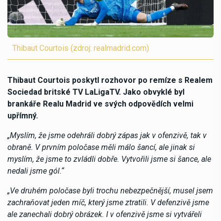
Thibaut Courtois (zdroj: realmadrid.com)
Thibaut Courtois poskytl rozhovor po remíze s Realem
Sociedad britské TV LaLigaTV. Jako obvyklé byl
brankáře Realu Madrid ve svých odpovědích velmi
upřímný.
„Myslím, že jsme odehráli dobrý zápas jak v ofenzivě, tak v
obraně. V prvním poločase měli málo šancí, ale jinak si
myslím, že jsme to zvládli dobře. Vytvořili jsme si šance, ale
nedali jsme gól.“
„Ve druhém poločase byli trochu nebezpečnější, musel jsem
zachraňovat jeden míč, který jsme ztratili. V defenzivě jsme
ale zanechali dobrý obrázek. I v ofenzivě jsme si vytvářeli