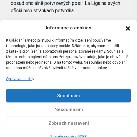
dosud oficiálně potvrzených posil. La Liga na svých
oficiálních stránkách potvrdila,…
Informace o cookies
K ukládání a/nebo přístupu k informacím o zařízení používáme
technologie, jako jsou soubory cookie. Děláme to, abychom zlepšili
zážitek z prohlížení a zobrazovali personalizované reklamy. Souhlas s
těmito technologiemi nám umožní zpracovávat údaje, jako je chování při
procházení nebo jedinečná ID na tomto webu. Nesouhlas nebo odvolání
souhlasu může nepříznivě ovlivnit určité vlastnosti a funkce.
Spravovat služby
Portál Bílýbalet.cz byl založen pod názvem Real-
Madrid.cz v roce 2007
Souhlasím
Kopírování obsahu je přísně zakázáno.
Nesouhlasím
Zobrazit nastavení
Zásady cookies
GDPR