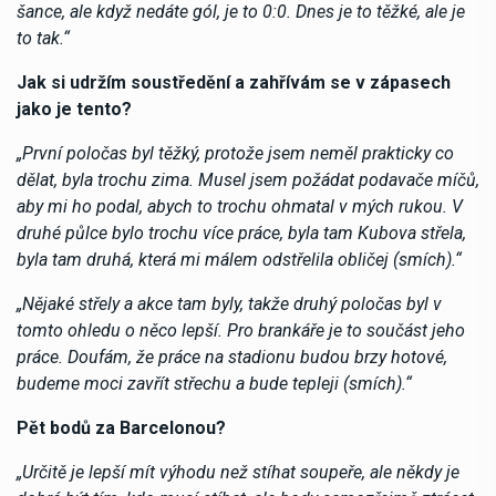
šance, ale když nedáte gól, je to 0:0. Dnes je to těžké, ale je
to tak.“
Jak si udržím soustředění a zahřívám se v zápasech
jako je tento?
„První poločas byl těžký, protože jsem neměl prakticky co
dělat, byla trochu zima. Musel jsem požádat podavače míčů,
aby mi ho podal, abych to trochu ohmatal v mých rukou. V
druhé půlce bylo trochu více práce, byla tam Kubova střela,
byla tam druhá, která mi málem odstřelila obličej (smích).“
„Nějaké střely a akce tam byly, takže druhý poločas byl v
tomto ohledu o něco lepší. Pro brankáře je to součást jeho
práce. Doufám, že práce na stadionu budou brzy hotové,
budeme moci zavřít střechu a bude tepleji (smích).“
Pět bodů za Barcelonou?
„Určitě je lepší mít výhodu než stíhat soupeře, ale někdy je