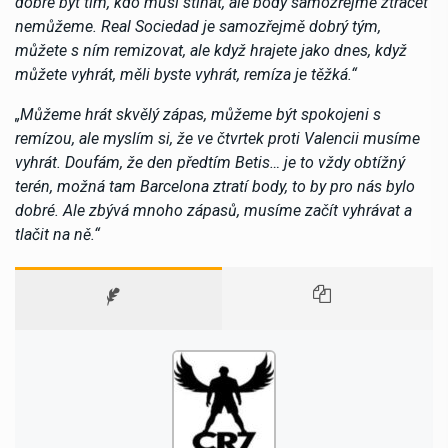
dobré být tím, kdo musí stíhat, ale body samozřejmě ztrácet
nemůžeme. Real Sociedad je samozřejmě dobrý tým,
můžete s ním remizovat, ale když hrajete jako dnes, když
můžete vyhrát, měli byste vyhrát, remíza je těžká.“
„Můžeme hrát skvělý zápas, můžeme být spokojeni s
remízou, ale myslím si, že ve čtvrtek proti Valencii musíme
vyhrát. Doufám, že den předtím Betis… je to vždy obtížný
terén, možná tam Barcelona ztratí body, to by pro nás bylo
dobré. Ale zbývá mnoho zápasů, musíme začít vyhrávat a
tlačit na ně.“