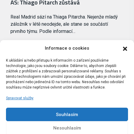
AS: Thiago Pitarch zůstává
Real Madrid sází na Thiaga Pitarcha. Nejenže mladý
záložník v létě neodejde, ale stane se součástí
prvního týmu. Podle informací…
Informace o cookies
K ukládání a/nebo přístupu k informacím o zařízení používáme
technologie, jako jsou soubory cookie. Děláme to, abychom zlepšili
zážitek z prohlížení a zobrazovali personalizované reklamy. Souhlas s
těmito technologiemi nám umožní zpracovávat údaje, jako je chování při
procházení nebo jedinečná ID na tomto webu. Nesouhlas nebo odvolání
souhlasu může nepříznivě ovlivnit určité vlastnosti a funkce.
Spravovat služby
Portál Bílýbalet.cz byl založen pod názvem Real-
Madrid.cz v roce 2007
Souhlasím
Kopírování obsahu je přísně zakázáno.
Nesouhlasím