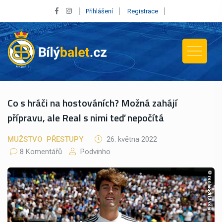
Přihlášení
Registrace
Co s hráči na hostováních? Možná zahájí
přípravu, ale Real s nimi teď nepočítá
MUŽSTVO
PŘESTUPY
26. května 2022
8 Komentářů
Podvinho