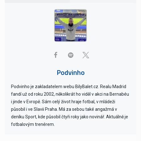
Podvinho
Podvinho je zakladatelem webu BilyBalet.cz. Realu Madrid
fandí už od roku 2002, několikrát ho viděl v akci na Bernabéu
i jinde v Evropě. Sám celý život hraje fotbal, v mládeži
působil i ve Slavii Praha. Má za sebou také angažmá v
deníku Sport, kde působil čtyři roky jako novinář. Aktuálně je
fotbalovým trenérem.