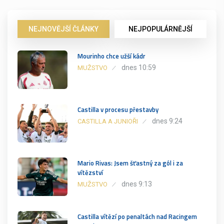
NEJNOVĚJŠÍ ČLÁNKY
NEJPOPULÁRNĚJŠÍ
Mourinho chce užší kádr
dnes 10:59
MUŽSTVO
Castilla v procesu přestavby
dnes 9:24
CASTILLA A JUNIOŘI
Mario Rivas: Jsem šťastný za gól i za
vítězství
dnes 9:13
MUŽSTVO
Castilla vítězí po penaltách nad Racingem