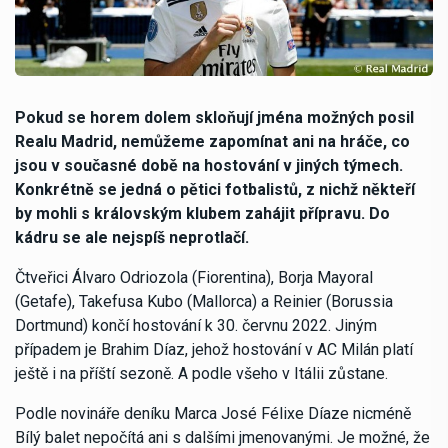
Pokud se horem dolem skloňují jména možných posil
Realu Madrid, nemůžeme zapomínat ani na hráče, co
jsou v současné době na hostování v jiných týmech.
Konkrétně se jedná o pětici fotbalistů, z nichž někteří
by mohli s královským klubem zahájit přípravu. Do
kádru se ale nejspíš neprotlačí.
Čtveřici Álvaro Odriozola (Fiorentina), Borja Mayoral
(Getafe), Takefusa Kubo (Mallorca) a Reinier (Borussia
Dortmund) končí hostování k 30. červnu 2022. Jiným
případem je Brahim Díaz, jehož hostování v AC Milán platí
ještě i na příští sezoně. A podle všeho v Itálii zůstane.
Podle novináře deníku Marca José Félixe Díaze nicméně
Bílý balet nepočítá ani s dalšími jmenovanými. Je možné, že