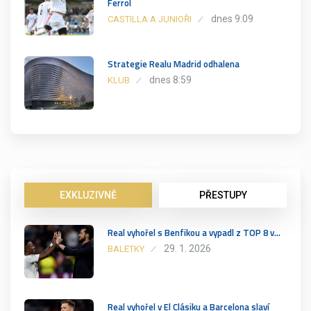
Ferrol
dnes 9:09
CASTILLA A JUNIOŘI
Strategie Realu Madrid odhalena
dnes 8:59
KLUB
EXKLUZIVNĚ
PŘESTUPY
Real vyhořel s Benfikou a vypadl z TOP 8 v…
29. 1. 2026
BALETKY
Real vyhořel v El Clásiku a Barcelona slaví