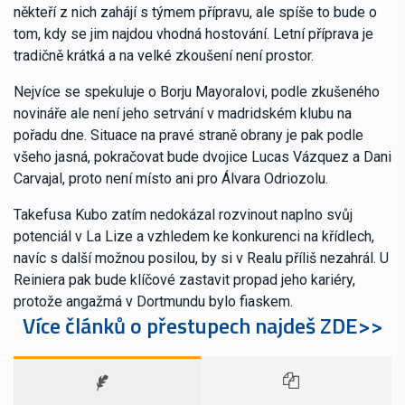
někteří z nich zahájí s týmem přípravu, ale spíše to bude o
tom, kdy se jim najdou vhodná hostování. Letní příprava je
tradičně krátká a na velké zkoušení není prostor.
Nejvíce se spekuluje o Borju Mayoralovi, podle zkušeného
novináře ale není jeho setrvání v madridském klubu na
pořadu dne. Situace na pravé straně obrany je pak podle
všeho jasná, pokračovat bude dvojice Lucas Vázquez a Dani
Carvajal, proto není místo ani pro Álvara Odriozolu.
Takefusa Kubo zatím nedokázal rozvinout naplno svůj
potenciál v La Lize a vzhledem ke konkurenci na křídlech,
navíc s další možnou posilou, by si v Realu příliš nezahrál. U
Reiniera pak bude klíčové zastavit propad jeho kariéry,
protože angažmá v Dortmundu bylo fiaskem.
Více článků o přestupech najdeš ZDE>>