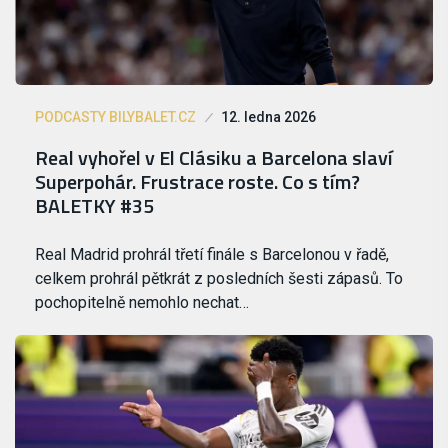
PODCASTY BILYBALET.CZ
12. ledna 2026
Real vyhořel v El Clásiku a Barcelona slaví
Superpohár. Frustrace roste. Co s tím?
BALETKY #35
Real Madrid prohrál třetí finále s Barcelonou v řadě,
celkem prohrál pětkrát z posledních šesti zápasů. To
pochopitelně nemohlo nechat…