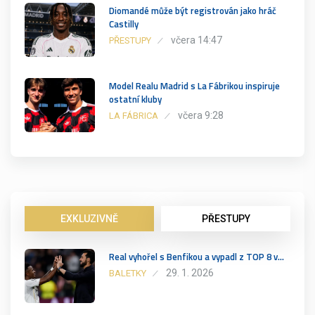
Diomandé může být registrován jako hráč
Castilly
včera 14:47
PŘESTUPY
Model Realu Madrid s La Fábrikou inspiruje
ostatní kluby
včera 9:28
LA FÁBRICA
EXKLUZIVNĚ
PŘESTUPY
Real vyhořel s Benfikou a vypadl z TOP 8 v…
29. 1. 2026
BALETKY