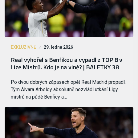
EXKLUZIVNĚ
29. ledna 2026
Real vyhořel s Benfikou a vypadl z TOP 8 v
Lize Mistrů. Kdo je na vině? | BALETKY 38
Po dvou dobrých zápasech opět Real Madrid propadl.
Tým Álvara Arbeloy absolutně nezvládl utkání Ligy
mistrů na půdě Benficy a…