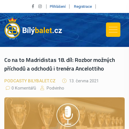
Přihlášení
Registrace
Co na to Madridistas 18. díl: Rozbor možných
příchodů a odchodů i trenéra Ancelottiho
PODCASTY BILYBALET.CZ
13. června 2021
0 Komentářů
Podvinho