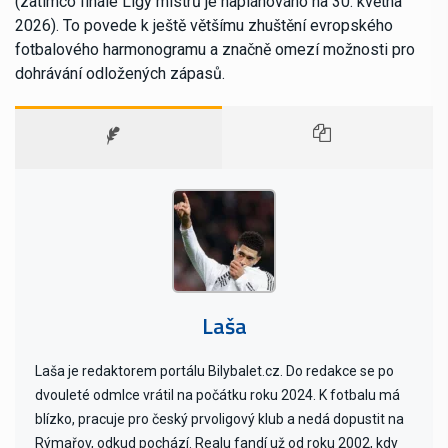
(zatímco finále Ligy mistrů je naplánováno na 30. května
2026). To povede k ještě většímu zhuštění evropského
fotbalového harmonogramu a značně omezí možnosti pro
dohrávání odložených zápasů.
Laša
Laša je redaktorem portálu Bilybalet.cz. Do redakce se po
dvouleté odmlce vrátil na počátku roku 2024. K fotbalu má
blízko, pracuje pro český prvoligový klub a nedá dopustit na
Rýmařov, odkud pochází. Realu fandí už od roku 2002, kdy