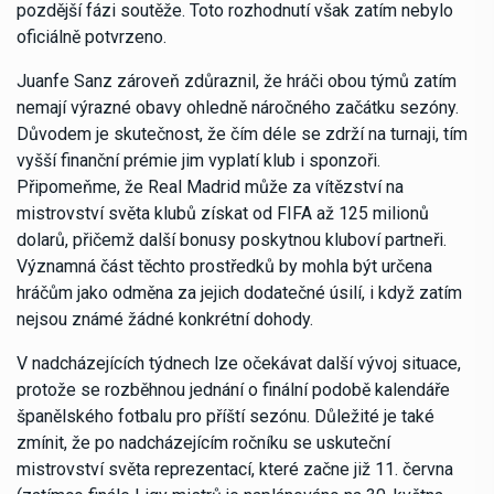
pozdější fázi soutěže. Toto rozhodnutí však zatím nebylo
oficiálně potvrzeno.
Juanfe Sanz zároveň zdůraznil, že hráči obou týmů zatím
nemají výrazné obavy ohledně náročného začátku sezóny.
Důvodem je skutečnost, že čím déle se zdrží na turnaji, tím
vyšší finanční prémie jim vyplatí klub i sponzoři.
Připomeňme, že Real Madrid může za vítězství na
mistrovství světa klubů získat od FIFA až 125 milionů
dolarů, přičemž další bonusy poskytnou kluboví partneři.
Významná část těchto prostředků by mohla být určena
hráčům jako odměna za jejich dodatečné úsilí, i když zatím
nejsou známé žádné konkrétní dohody.
V nadcházejících týdnech lze očekávat další vývoj situace,
protože se rozběhnou jednání o finální podobě kalendáře
španělského fotbalu pro příští sezónu. Důležité je také
zmínit, že po nadcházejícím ročníku se uskuteční
mistrovství světa reprezentací, které začne již 11. června