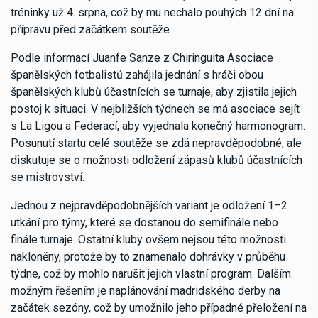
tréninky už 4. srpna, což by mu nechalo pouhých 12 dní na
přípravu před začátkem soutěže.
Podle informací Juanfe Sanze z Chiringuita Asociace
španělských fotbalistů zahájila jednání s hráči obou
španělských klubů účastnících se turnaje, aby zjistila jejich
postoj k situaci. V nejbližších týdnech se má asociace sejít
s La Ligou a Federací, aby vyjednala konečný harmonogram.
Posunutí startu celé soutěže se zdá nepravděpodobné, ale
diskutuje se o možnosti odložení zápasů klubů účastnících
se mistrovství.
Jednou z nejpravděpodobnějších variant je odložení 1–2
utkání pro týmy, které se dostanou do semifinále nebo
finále turnaje. Ostatní kluby ovšem nejsou této možnosti
nakloněny, protože by to znamenalo dohrávky v průběhu
týdne, což by mohlo narušit jejich vlastní program. Dalším
možným řešením je naplánování madridského derby na
začátek sezóny, což by umožnilo jeho případné přeložení na