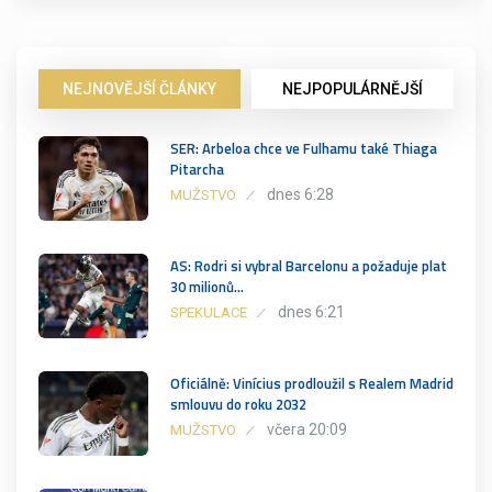
NEJNOVĚJŠÍ ČLÁNKY
NEJPOPULÁRNĚJŠÍ
SER: Arbeloa chce ve Fulhamu také Thiaga
Pitarcha
dnes 6:28
MUŽSTVO
AS: Rodri si vybral Barcelonu a požaduje plat
30 milionů…
dnes 6:21
SPEKULACE
Oficiálně: Vinícius prodloužil s Realem Madrid
smlouvu do roku 2032
včera 20:09
MUŽSTVO