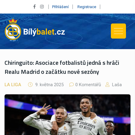
Přihlášení
Registrace
Chiringuito: Asociace fotbalistů jedná s hráči
Realu Madrid o začátku nové sezóny
LA LIGA
9. května 2025
0 Komentářů
Laša