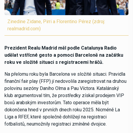
Zinedine Zidane, Pirri a Florentino Pérez (zdroj:
realmadrid.com)
Prezident Realu Madrid měl podle Catalunya Radio
udělat vstřícné gesto a pomoci Barceloně na začátku
roku ve složité situaci s registracemi hráčů.
Na přelomu roku byla Barcelona ve složité situaci. Pravidla
finanční fair play (FFP) jí nedovolila zaregistrovat na druhou
polovinu sezóny Daniho Olma a Pau Víctora. Katalánský
klub argumentoval tím, že prostředky získal prodejem VIP
boxů arabským investorům. Tato operace měla být
dokončena hned v prvních dnech roku 2025. Nicméně La
Liga a RFEF, které společně dohlížejí na registraci
fotbalistů, neumožnily registraci zmíněné dvojice.