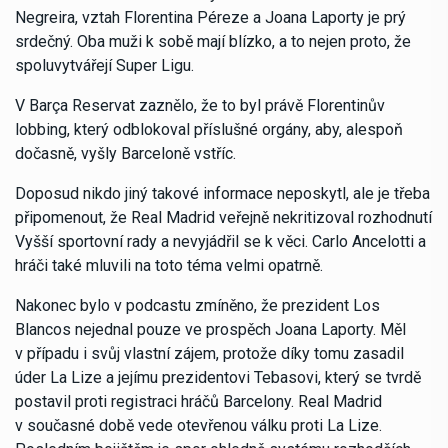
Negreira, vztah Florentina Péreze a Joana Laporty je prý
srdečný. Oba muži k sobě mají blízko, a to nejen proto, že
spoluvytvářejí Super Ligu.
V Barça Reservat zaznělo, že to byl právě Florentinův
lobbing, který odblokoval příslušné orgány, aby, alespoň
dočasně, vyšly Barceloně vstříc.
Doposud nikdo jiný takové informace neposkytl, ale je třeba
připomenout, že Real Madrid veřejně nekritizoval rozhodnutí
Vyšší sportovní rady a nevyjádřil se k věci. Carlo Ancelotti a
hráči také mluvili na toto téma velmi opatrně.
Nakonec bylo v podcastu zmíněno, že prezident Los
Blancos nejednal pouze ve prospěch Joana Laporty. Měl
v případu i svůj vlastní zájem, protože díky tomu zasadil
úder La Lize a jejímu prezidentovi Tebasovi, který se tvrdě
postavil proti registraci hráčů Barcelony. Real Madrid
v současné době vede otevřenou válku proti La Lize.