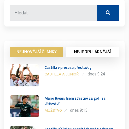
NEJNOVĚJŠÍ ČLÁNKY
NEJPOPULÁRNĚJŠÍ
Castilla v procesu přestavby
dnes 9:24
CASTILLA A JUNIOŘI
Mario Rivas: Jsem šťastný za gól i za
vítězství
dnes 9:13
MUŽSTVO
Castilla vítězí po penaltách nad Racingem