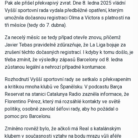
Pak ale přišel překvapivý zvrat. Dne 8. ledna 2025 vládní
Vyšší sportovní rada vydala předběžné opatření, kterým
umožnila dočasnou registraci Olma a Víctora s platností na
tři měsíce (tedy do 7. dubna).
Za necelý měsíc se tedy případ otevře znovu, přičemž
Javier Tebas pravidelně zdůrazňuje, že La Liga bojuje za
zrušení těchto dočasných registrací. I kdyby k tomu došlo, je
třeba zmínit, že výsledky zápasů Barcelony od 8. ledna
zůstanou legální a nehrozí případné kontumace.
Rozhodnutí Vyšší sportovní rady se setkalo s překvapením
a kritikou mnoha klubů ve Španělsku. V podcastu Barça
Reservat na stanici Catalunya Radio zazněla informace, že
Florentino Pérez, který má rozsáhlé kontakty ve světě
politiky, osobně zavolal šéfovi rady, aby ho požádal o
pomoc pro Barcelonu.
Zmíněno rovněž bylo, že ačkoli má Real s katalánským
klubem v současnosti vztahy na bodu mrazu vůli aféře