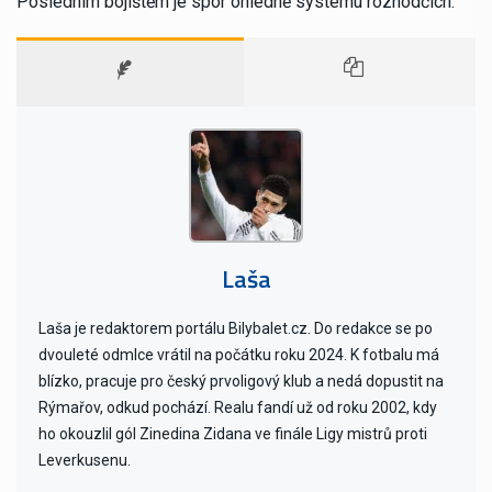
Posledním bojištěm je spor ohledně systému rozhodčích.
Laša
Laša je redaktorem portálu Bilybalet.cz. Do redakce se po
dvouleté odmlce vrátil na počátku roku 2024. K fotbalu má
blízko, pracuje pro český prvoligový klub a nedá dopustit na
Rýmařov, odkud pochází. Realu fandí už od roku 2002, kdy
ho okouzlil gól Zinedina Zidana ve finále Ligy mistrů proti
Leverkusenu.