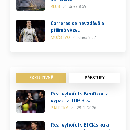
KLUB
dnes 8:59
Carreras se nevzdává a
přijímá výzvu
MUŽSTVO
dnes 8:57
EXKLUZIVNĚ
PŘESTUPY
Real vyhořel s Benfikou a
vypadl z TOP 8 v…
BALETKY
29. 1. 2026
Real vyhořel v El Clásiku a