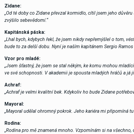
Zidane:
„
Od té doby co Zidane převzal kormidlo, cítil jsem jeho důvěr
zvýšilo sebevědomí.“
Kapitánská páska:
„
Lhal bych, kdybych řekl, že jsem nikdy nepřemýšlel o tom, vés
bude to za delší dobu. Nyní je naším kapitánem Sergio Ramos 
Vzor pro mladé:
„
Jsem šťastný, že jsem se stal někým, ke komu mohou mladíci v
ve své schopnosti. V akademii je spousta mladých hráčů a já jim
Achraf:
„
Achraf je velmi kvalitní bek. Kdykoliv ho bude Zidane potřebov
Mayoral:
„
Mayoral udělal ohromný pokrok. Jeho kariéra mi připomíná tu
Rodina:
„Rodina pro mě znamená mnoho. Vzpomínám si na všechno, co p