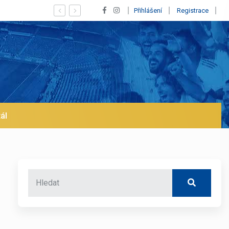
alu a pustí se klub na trh už v lednu? | BALETKY #33
Přihlášení
Registrace
ál