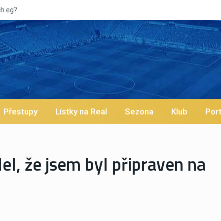
Vypískaný Vinícius! Blíží se jeho odchod z Re
Přestupy
Lístky na Real
Sezona
Klub
Port
el, že jsem byl připraven na