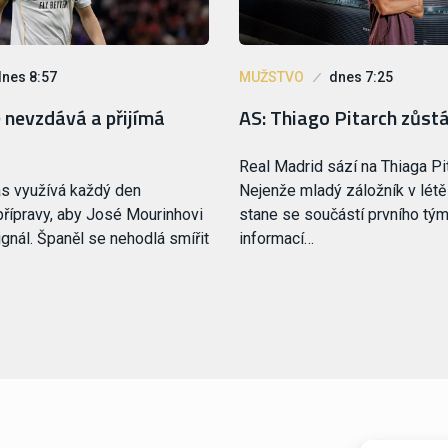
dnes 8:57
MUŽSTVO
dnes 7:25
 nevzdává a přijímá
AS: Thiago Pitarch zůst
Real Madrid sází na Thiaga Pi
as využívá každý den
Nejenže mladý záložník v létě
řípravy, aby José Mourinhovi
stane se součástí prvního tý
ignál. Španěl se nehodlá smířit
informací…