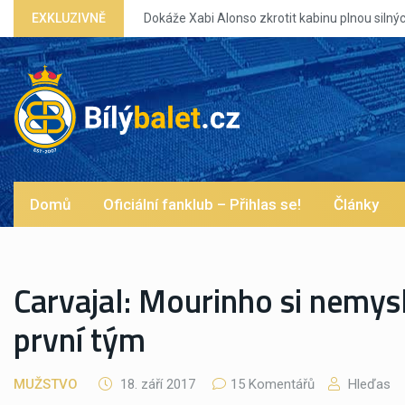
ých eg?
EXKLUZIVNĚ
Domů
Oficiální fanklub – Přihlas se!
Články
Carvajal: Mourinho si nemysl
první tým
MUŽSTVO
18. září 2017
15 Komentářů
Hleďas