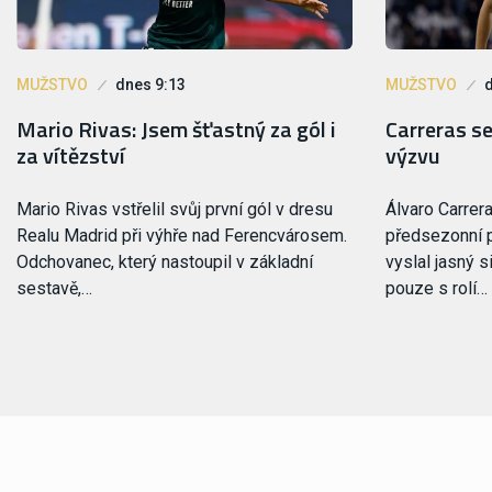
MUŽSTVO
dnes 9:13
MUŽSTVO
Mario Rivas: Jsem šťastný za gól i
Carreras se
za vítězství
výzvu
Mario Rivas vstřelil svůj první gól v dresu
Álvaro Carrer
Realu Madrid při výhře nad Ferencvárosem.
předsezonní p
Odchovanec, který nastoupil v základní
vyslal jasný s
sestavě,…
pouze s rolí…