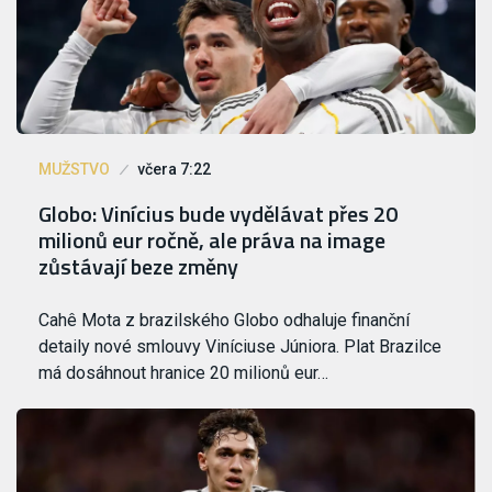
MUŽSTVO
včera 7:22
Globo: Vinícius bude vydělávat přes 20
milionů eur ročně, ale práva na image
zůstávají beze změny
Cahê Mota z brazilského Globo odhaluje finanční
detaily nové smlouvy Viníciuse Júniora. Plat Brazilce
má dosáhnout hranice 20 milionů eur…