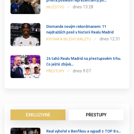
dnes 13:28
MUŽSTVO
Diomande novým rekordmanem: 11
nejdražších posil v historii Realu Madrid
dnes 12:31
KRONIKA BILÉHO BALETU
24 tahů Realu Madrid na přestupovém trhu.
Co ještě zbývá…
dnes 9:07
PŘESTUPY
EXKLUZIVNĚ
PŘESTUPY
Real vyhořel s Benfikou a vypadl z TOP 8 v…