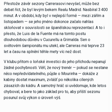
Přestože závěr sezony Carrerasovi nevyšel, může bez
debat říct, že byl levým bekem Realu Madrid. Nasbíral 3 400
minut. A v období, kdy byl v nejlepší formě — mezi zářím a
listopadem — se jeho jméno dokonce začalo nahlas
skloňovat v souvislosti se španělskou reprezentací. A to i
přesto, že Luis de la Fuente má na tomto postu
dlouhodobou důvěru v Cucurellu a Grimalda. Sen o
světovém šampionátu mu utekl, ale Carreras má teprve 23
let a času na splnění téhle mety víc než dost.
V klubu přitom o loňské investici do jeho příchodu nepanují
žádné pochybnosti. Věří, že nový trenér — pokud se nestane
něco nepředvídatelného, půjde o Mourinha — dokáže z
kabiny dostat maximum, zvlášť po několika cílených
zásazích do kádru. A samotný hráč si uvědomuje, kde letos
chyboval, a bere to jako základ pro to, aby příští sezonu
posunul svůj výkon o úroveň výš.