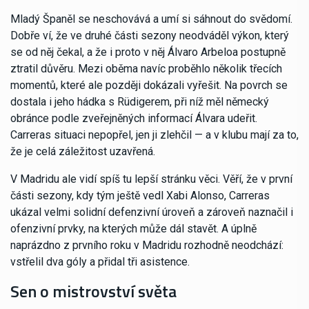
Mladý Španěl se neschovává a umí si sáhnout do svědomí.
Dobře ví, že ve druhé části sezony neodváděl výkon, který
se od něj čekal, a že i proto v něj Álvaro Arbeloa postupně
ztratil důvěru. Mezi oběma navíc proběhlo několik třecích
momentů, které ale později dokázali vyřešit. Na povrch se
dostala i jeho hádka s Rüdigerem, při níž měl německý
obránce podle zveřejněných informací Álvara udeřit.
Carreras situaci nepopřel, jen ji zlehčil — a v klubu mají za to,
že je celá záležitost uzavřená.
V Madridu ale vidí spíš tu lepší stránku věci. Věří, že v první
části sezony, kdy tým ještě vedl Xabi Alonso, Carreras
ukázal velmi solidní defenzivní úroveň a zároveň naznačil i
ofenzivní prvky, na kterých může dál stavět. A úplně
naprázdno z prvního roku v Madridu rozhodně neodchází:
vstřelil dva góly a přidal tři asistence.
Sen o mistrovství světa