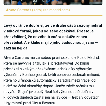
Álvaro Carreras (zdroj: realmadrid.com)
Levý obránce dobře ví, že ve druhé části sezony nehrál
v takové formě, jakou od sebe očekával. Přesto je
přesvědčený, že nového trenéra dokáže znovu
přesvědčit. A v klubu mají o jeho budoucnosti jasno —
sází na něj dál.
Álvaro Carreras má za sebou první sezonu v Realu Madrid,
která se nevyvíjela tak, jak si představoval. Do klubu
přicházel s velkým očekáváním: jednak díky výborným
výkonům v Benfice, jednak kvůli cenovce padesáti milionů,
která ho u fanoušků automaticky zařadila mezi hráče, od
nichž se čeká okamžitý dopad. Jenže závěr ročníku mu
nevyšel. Stejně jako celý Real šel výkonnostně dolů a v
klíčových duelech zůstal jen na lavičce — třeba v odvetách
Ligy mistrů proti City a Bayernu.