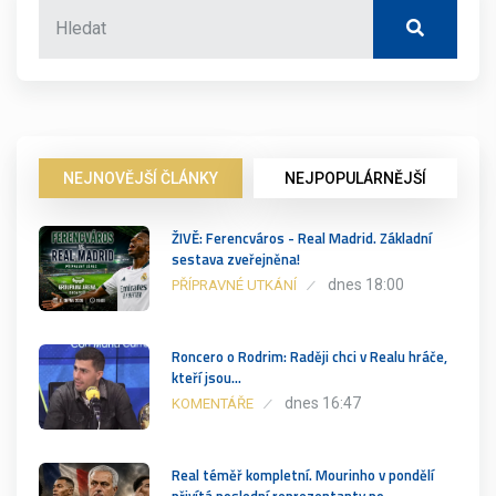
NEJNOVĚJŠÍ ČLÁNKY
NEJPOPULÁRNĚJŠÍ
ŽIVĚ: Ferencváros - Real Madrid. Základní
sestava zveřejněna!
dnes 18:00
PŘÍPRAVNÉ UTKÁNÍ
Roncero o Rodrim: Raději chci v Realu hráče,
kteří jsou…
dnes 16:47
KOMENTÁŘE
Real téměř kompletní. Mourinho v pondělí
přivítá poslední reprezentanty po…