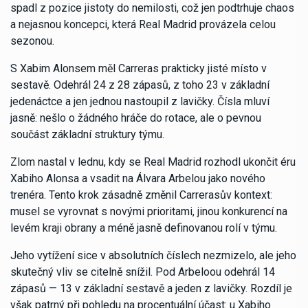
spadl z pozice jistoty do nemilosti, což jen podtrhuje chaos
a nejasnou koncepci, která Real Madrid provázela celou
sezonou.
S Xabim Alonsem měl Carreras prakticky jisté místo v
sestavě. Odehrál 24 z 28 zápasů, z toho 23 v základní
jedenáctce a jen jednou nastoupil z lavičky. Čísla mluví
jasně: nešlo o žádného hráče do rotace, ale o pevnou
součást základní struktury týmu.
Zlom nastal v lednu, kdy se Real Madrid rozhodl ukončit éru
Xabiho Alonsa a vsadit na Álvara Arbelou jako nového
trenéra. Tento krok zásadně změnil Carrerasův kontext:
musel se vyrovnat s novými prioritami, jinou konkurencí na
levém kraji obrany a méně jasně definovanou rolí v týmu.
Jeho vytížení sice v absolutních číslech nezmizelo, ale jeho
skutečný vliv se citelně snížil. Pod Arbeloou odehrál 14
zápasů — 13 v základní sestavě a jeden z lavičky. Rozdíl je
však patrný při pohledu na procentuální účast: u Xabiho