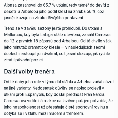
Alonsa zasahoval do 85,7 % utkání, tedy téměř do devíti z
deseti. S Arbeloou jeho podíl klesl na zhruba 56 %, což
jasně ukazuje na ztrátu dřívějšího postavení.
Trend se v závěru sezony ještě prohloubil. Do utkání s
Mallorcou, kdy byla LaLiga stále otevřená, zasáhl Carreras
do 12 z prvních 18 zápasů pod Arbeloou. Od té chvíle však
jeho minutáž dramaticky klesla — v následujících sedmi
duelech nastoupil jen dvakrát, což jasně ukazuje, jak rychle
ztratil původní pozici.
Další volby trenéra
Od té doby jeho role v týmu dál slábla a Arbeloa začal sázet
na jiné varianty. Nedostatek důvěry se naplno projevil v
utkání proti Espanyolu, kdy dostal přednost Fran García.
Carrerasova viditelná reakce na lavičce pak jen potvrdila, že
jeho nespokojenost už přesahuje čistě sportovní rovinu a
dotýká se i vztahu mezi hráčem a trenérem.