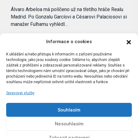
Álvaro Arbeloa má políčeno už na třetího hráče Realu
Madrid. Po Gonzalu Garcíovi a Césarovi Palaciosovi si
manažer Fulhamu vyhlédl…
Informace o cookies
K ukládání a/nebo přístupu k informacím o zařízení používáme
technologie, jako jsou soubory cookie. Děláme to, abychom zlepšili
zážitek z prohlížení a zobrazovali personalizované reklamy. Souhlas s
těmito technologiemi nám umožní zpracovávat údaje, jako je chování při
procházení nebo jedinečná ID na tomto webu. Nesouhlas nebo odvolání
souhlasu může nepříznivě ovlivnit určité vlastnosti a funkce.
Spravovat služby
Portál Bílýbalet.cz byl založen pod názvem Real-
Madrid.cz v roce 2007
Souhlasím
Kopírování obsahu je přísně zakázáno.
Nesouhlasím
Zobrazit nastavení