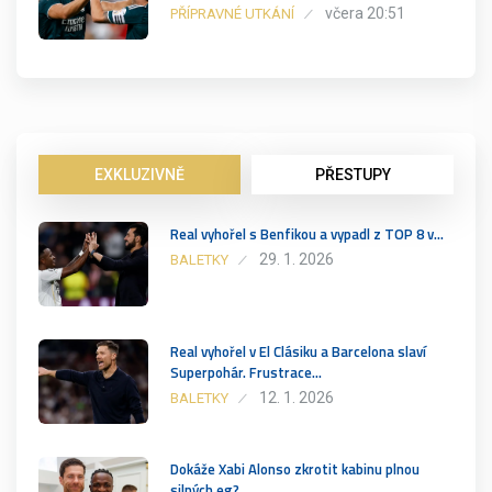
včera 20:51
PŘÍPRAVNÉ UTKÁNÍ
EXKLUZIVNĚ
PŘESTUPY
Real vyhořel s Benfikou a vypadl z TOP 8 v…
29. 1. 2026
BALETKY
Real vyhořel v El Clásiku a Barcelona slaví
Superpohár. Frustrace…
12. 1. 2026
BALETKY
Dokáže Xabi Alonso zkrotit kabinu plnou
silných eg?