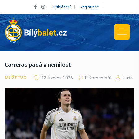
Přihlášení
Registrace
Carreras padá v nemilost
MUŽSTVO
12. května 2026
0 Komentářů
Laša