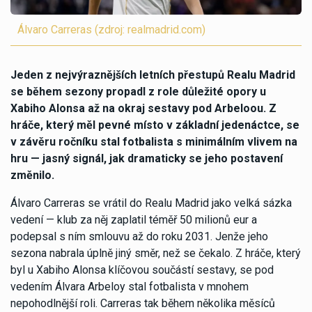
Álvaro Carreras (zdroj: realmadrid.com)
Jeden z nejvýraznějších letních přestupů Realu Madrid
se během sezony propadl z role důležité opory u
Xabiho Alonsa až na okraj sestavy pod Arbeloou. Z
hráče, který měl pevné místo v základní jedenáctce, se
v závěru ročníku stal fotbalista s minimálním vlivem na
hru — jasný signál, jak dramaticky se jeho postavení
změnilo.
Álvaro Carreras se vrátil do Realu Madrid jako velká sázka
vedení — klub za něj zaplatil téměř 50 milionů eur a
podepsal s ním smlouvu až do roku 2031. Jenže jeho
sezona nabrala úplně jiný směr, než se čekalo. Z hráče, který
byl u Xabiho Alonsa klíčovou součástí sestavy, se pod
vedením Álvara Arbeloy stal fotbalista v mnohem
nepohodlnější roli. Carreras tak během několika měsíců