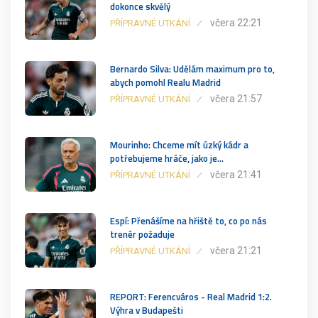
dokonce skvělý
včera 22:21
PŘÍPRAVNÉ UTKÁNÍ
Bernardo Silva: Udělám maximum pro to,
abych pomohl Realu Madrid
včera 21:57
PŘÍPRAVNÉ UTKÁNÍ
Mourinho: Chceme mít úzký kádr a
potřebujeme hráče, jako je…
včera 21:41
PŘÍPRAVNÉ UTKÁNÍ
Espí: Přenášíme na hřiště to, co po nás
trenér požaduje
včera 21:21
PŘÍPRAVNÉ UTKÁNÍ
REPORT: Ferencváros - Real Madrid 1:2.
Výhra v Budapešti