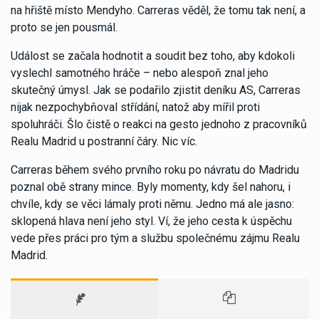
na hřiště místo Mendyho. Carreras věděl, že tomu tak není, a
proto se jen pousmál.
Událost se začala hodnotit a soudit bez toho, aby kdokoli
vyslechl samotného hráče – nebo alespoň znal jeho
skutečný úmysl. Jak se podařilo zjistit deníku AS, Carreras
nijak nezpochybňoval střídání, natož aby mířil proti
spoluhráči. Šlo čistě o reakci na gesto jednoho z pracovníků
Realu Madrid u postranní čáry. Nic víc.
Carreras během svého prvního roku po návratu do Madridu
poznal obě strany mince. Byly momenty, kdy šel nahoru, i
chvíle, kdy se věci lámaly proti němu. Jedno má ale jasno:
sklopená hlava není jeho styl. Ví, že jeho cesta k úspěchu
vede přes práci pro tým a službu společnému zájmu Realu
Madrid.