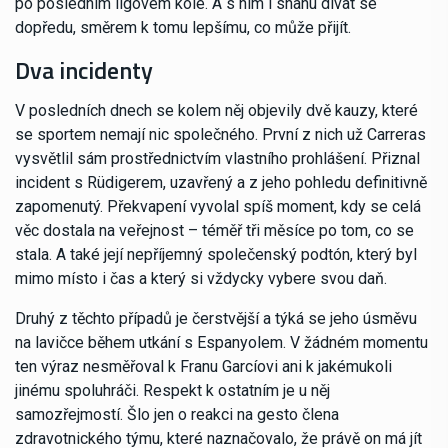
po posledním ligovém kole. A s ním i snahu dívat se
dopředu, směrem k tomu lepšímu, co může přijít.
Dva incidenty
V posledních dnech se kolem něj objevily dvě kauzy, které
se sportem nemají nic společného. První z nich už Carreras
vysvětlil sám prostřednictvím vlastního prohlášení. Přiznal
incident s Rüdigerem, uzavřený a z jeho pohledu definitivně
zapomenutý. Překvapení vyvolal spíš moment, kdy se celá
věc dostala na veřejnost – téměř tři měsíce po tom, co se
stala. A také její nepříjemný společenský podtón, který byl
mimo místo i čas a který si vždycky vybere svou daň.
Druhý z těchto případů je čerstvější a týká se jeho úsměvu
na lavičce během utkání s Espanyolem. V žádném momentu
ten výraz nesměřoval k Franu Garcíovi ani k jakémukoli
jinému spoluhráči. Respekt k ostatním je u něj
samozřejmostí. Šlo jen o reakci na gesto člena
zdravotnického týmu, které naznačovalo, že právě on má jít