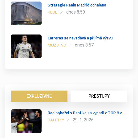
Strategie Realu Madrid odhalena
dnes 8:59
KLUB
Carreras se nevzdává a přijímá výzvu
dnes 8:57
MUŽSTVO
EXKLUZIVNĚ
PŘESTUPY
Real vyhořel s Benfikou a vypadl z TOP 8 v…
29. 1. 2026
BALETKY