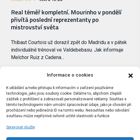
Real téměř kompletní. Mourinho v pondělí
přivítá poslední reprezentanty po
mistrovství světa
Thibaut Courtois už dorazil zpět do Madridu a v pátek
individuálně trénoval ve Valdebebasu. Jak informuje
Melchor Ruiz z Cadena…
Informace o cookies
K ukládání a/nebo přístupu k informacím o zařízení používáme
technologie, jako jsou soubory cookie. Děláme to, abychom zlepšili
zážitek z prohlížení a zobrazovali personalizované reklamy. Souhlas s
těmito technologiemi nám umožní zpracovávat údaje, jako je chování při
procházení nebo jedinečná ID na tomto webu. Nesouhlas nebo odvolání
souhlasu může nepříznivě ovlivnit určité vlastnosti a funkce.
Spravovat služby
Portál Bílýbalet.cz byl založen pod názvem Real-