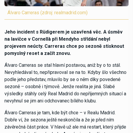
Álvaro Carreras (zdroj: realmadrid.com)
Jeho incident s Rüdigerem je uzavřená věc. A úsměv
na lavičce v Cornellà při Mendyho střídání nebyl
projevem neúcty. Carreras chce po sezoně stisknout
pomyslný reset a začít znovu.
Álvaro Carreras se stal hlavní postavou, aniž by o to stál.
Nevyhledával to, nepřipravoval se na to. Kdyby šlo všechno
podle jeho představ, mluvilo by se o něm díky povedené
sezoně – osobně i týmově. Jenže realita je jiná. Slabé
výsledky stáhly celý Real Madrid do nepříjemných situací a
nevyhnul se jim ani odchovanec bílého klubu.
Álvaro Carreras je tam, kde být chce – v Realu Madrid.
Dobře ví, že sezona ještě neskončila a že je před ním
závěrečná část práce. V hlavě už ale má restart, který přijde