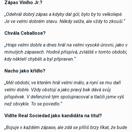
Zápas Viního Jr.?
„Odehrál dobrý zápas a kdyby dal gól, bylo by to velkolepé.
Je ve velmi dobrém stavu. Někdy selže, ale vždy to zkouší.“
Chvála Ceballose?
„Hraje velmi dobře a dnes hrál na velmi vysoké úrovni, jako v
minulých zápasech. Hodně přispívá, zvláště v tomto období,
kdy někteří chyběli a byl připraven.“
Nacho jako křídlo?
„Měl období, ve kterém hrál velmi málo, a nyní se mu daří
velmi dobře. Vždy obstojí a jako pravý bek dává svůj
příspěvek. V defenzivě tým spolupracoval a tlačili jsme výš
než obvykle. To se povedlo.“
Vidíte Real Sociedad jako kandidáta na titul?
„Bojuje v každém zápase, ale zdá se příliš brzy říkat, že bude