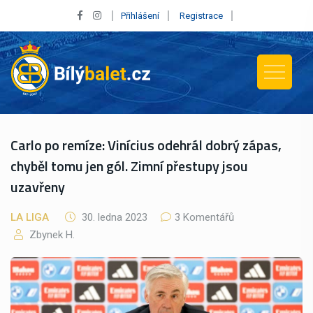
Přihlášení
Registrace
Carlo po remíze: Vinícius odehrál dobrý zápas,
chyběl tomu jen gól. Zimní přestupy jsou
uzavřeny
LA LIGA
30. ledna 2023
3 Komentářů
Zbynek H.