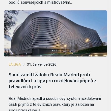
podílů souvisejících s mistrovstvím…
LA LIGA
31. července 2026
Soud zamítl žalobu Realu Madrid proti
pravidlům LaLigy pro rozdělování příjmů z
televizních práv
Real Madrid napadl u soudu nový systém rozdělování
části příjmů z televizních práv, který je založen na
spolupráci klubů s…