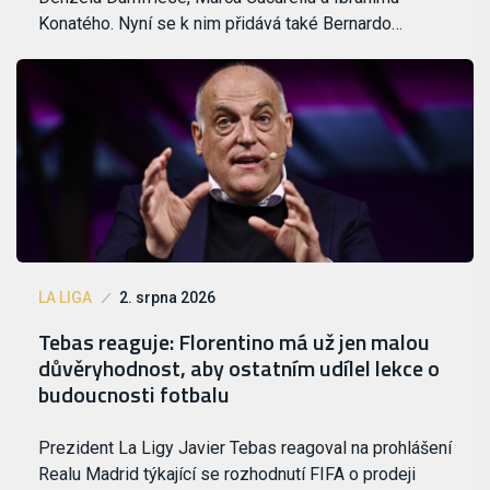
Konatého. Nyní se k nim přidává také Bernardo…
LA LIGA
2. srpna 2026
Tebas reaguje: Florentino má už jen malou
důvěryhodnost, aby ostatním udílel lekce o
budoucnosti fotbalu
Prezident La Ligy Javier Tebas reagoval na prohlášení
Realu Madrid týkající se rozhodnutí FIFA o prodeji