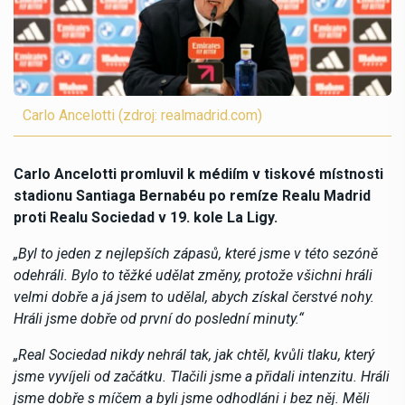
Carlo Ancelotti (zdroj: realmadrid.com)
Carlo Ancelotti promluvil k médiím v tiskové místnosti
stadionu Santiaga Bernabéu po remíze Realu Madrid
proti Realu Sociedad v 19. kole La Ligy.
„Byl to jeden z nejlepších zápasů, které jsme v této sezóně
odehráli. Bylo to těžké udělat změny, protože všichni hráli
velmi dobře a já jsem to udělal, abych získal čerstvé nohy.
Hráli jsme dobře od první do poslední minuty.“
„Real Sociedad nikdy nehrál tak, jak chtěl, kvůli tlaku, který
jsme vyvíjeli od začátku. Tlačili jsme a přidali intenzitu. Hráli
jsme dobře s míčem a byli jsme odhodláni i bez něj. Měli