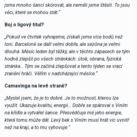
jsme mnoho šancí skórovat, ale neměli jsme štěstí. To jsou
věci, které se mohou stát.“
Boj o ligový titul?
„Pokud ve čtvrtek vyhrajeme, získali jsme více bodů než
loni. Barceloně se daří velmi dobře, ale sezóna je velmi
dlouhá. Měsíc leden byl těžký, ale v těchto zápasech se tým
hodně zlepšil po všech stránkách: útok, obrana, fyzická
stránka… Tým se začíná zlepšovat a tento týden se vrací
zranění hráči. Věřím v nadcházející měsíce.“
Camavinga na levé straně?
„Myslel jsem, že je to dobré. Je to možnost, kterou lze
využít. Ukazuje kvalitu, energii… Dobře se spároval s Viním
na křídle a vytvářel šance. Přesvědčuje mě jeho energie,
která tomu může dát. Levý bek s Viním musí hrát víc uvnitř
než na kraji, a to mu vyhovuje.“