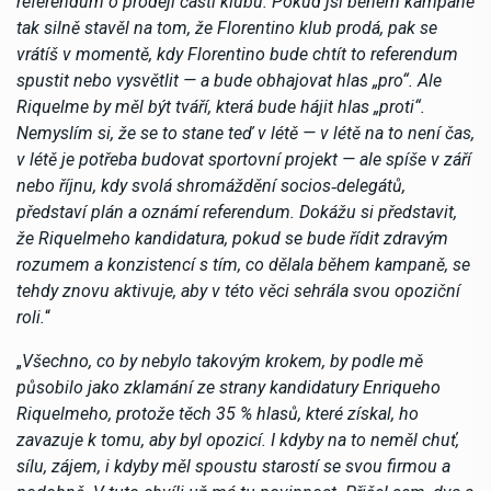
referendum o prodeji části klubu. Pokud jsi během kampaně
tak silně stavěl na tom, že Florentino klub prodá, pak se
vrátíš v momentě, kdy Florentino bude chtít to referendum
spustit nebo vysvětlit — a bude obhajovat hlas „pro“. Ale
Riquelme by měl být tváří, která bude hájit hlas „proti“.
Nemyslím si, že se to stane teď v létě — v létě na to není čas,
v létě je potřeba budovat sportovní projekt — ale spíše v září
nebo říjnu, kdy svolá shromáždění socios‑delegátů,
představí plán a oznámí referendum. Dokážu si představit,
že Riquelmeho kandidatura, pokud se bude řídit zdravým
rozumem a konzistencí s tím, co dělala během kampaně, se
tehdy znovu aktivuje, aby v této věci sehrála svou opoziční
roli.
“
„
Všechno, co by nebylo takovým krokem, by podle mě
působilo jako zklamání ze strany kandidatury Enriqueho
Riquelmeho, protože těch 35 % hlasů, které získal, ho
zavazuje k tomu, aby byl opozicí. I kdyby na to neměl chuť,
sílu, zájem, i kdyby měl spoustu starostí se svou firmou a