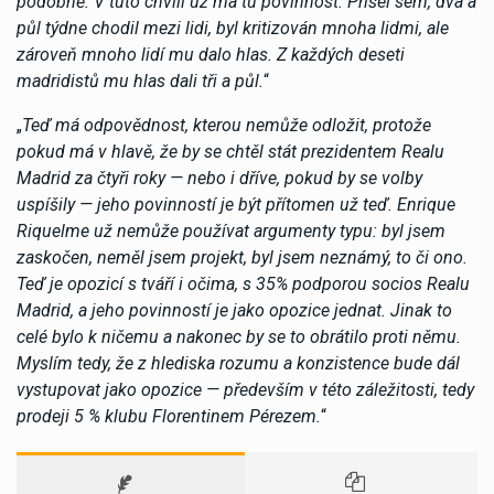
podobně. V tuto chvíli už má tu povinnost. Přišel sem, dva a
půl týdne chodil mezi lidi, byl kritizován mnoha lidmi, ale
zároveň mnoho lidí mu dalo hlas. Z každých deseti
madridistů mu hlas dali tři a půl.
“
„
Teď má odpovědnost, kterou nemůže odložit, protože
pokud má v hlavě, že by se chtěl stát prezidentem Realu
Madrid za čtyři roky — nebo i dříve, pokud by se volby
uspíšily — jeho povinností je být přítomen už teď. Enrique
Riquelme už nemůže používat argumenty typu: byl jsem
zaskočen, neměl jsem projekt, byl jsem neznámý, to či ono.
Teď je opozicí s tváří i očima, s 35% podporou socios Realu
Madrid, a jeho povinností je jako opozice jednat. Jinak to
celé bylo k ničemu a nakonec by se to obrátilo proti němu.
Myslím tedy, že z hlediska rozumu a konzistence bude dál
vystupovat jako opozice — především v této záležitosti, tedy
prodeji 5 % klubu Florentinem Pérezem.
“