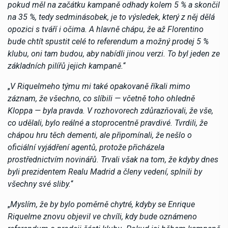
pokud měl na začátku kampaně odhady kolem 5 % a skončil
na 35 %, tedy sedminásobek, je to výsledek, který z něj dělá
opozici s tváří i očima. A hlavně chápu, že až Florentino
bude chtít spustit celé to referendum a možný prodej 5 %
klubu, oni tam budou, aby nabídli jinou verzi. To byl jeden ze
základních pilířů jejich kampaně.
“
„
V Riquelmeho týmu mi také opakovaně říkali mimo
záznam, že všechno, co slíbili — včetně toho ohledně
Kloppa — byla pravda. V rozhovorech zdůrazňovali, že vše,
co udělali, bylo reálné a stoprocentně pravdivé. Tvrdili, že
chápou hru těch dementi, ale připomínali, že nešlo o
oficiální vyjádření agentů, protože přicházela
prostřednictvím novinářů. Trvali však na tom, že kdyby dnes
byli prezidentem Realu Madrid a členy vedení, splnili by
všechny své sliby.
“
„
Myslím, že by bylo poměrně chytré, kdyby se Enrique
Riquelme znovu objevil ve chvíli, kdy bude oznámeno