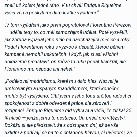
znali už kolem jedné ráno. V tu chvíli Enrique Riquelme
vyšel ven a poskytl médiím krátké vyjádření.
“
„
V tom vyjádření jako první pogratuloval Florentinu Pérezovi
— udělal tedy to, co měl samozřejmě udělat. Poté vysvětlil,
jak zhruba vypadal jeho plán na nadcházející měsíce a roky.
Podal Florentinovi ruku s výzvou k debatě, kterou během
kampaně nemohli uskutečnit. I když, jak si asi všichni
dokážeme představit, on může tu ruku podat tisíckrát, ale
Florentino mu nepodá ani nehet.
“
„
Poděkoval madridismu, které mu dalo hlas. Nazval je
umlčovaným a uspaným madridismem, které konečně
mohlo být vyslyšeno. Cítil jsem v jeho tónu určitou radost či
spokojenost z dobře odvedené práce, ale zároveň i
rezignaci. Enrique Riquelme rád vyhrává a viděl, že získal 35
% hlasů — jenže jemu to nestačilo. On přišel pro vítězství.
Dokážu si ale představit, že s odstupem dní, až se vše
uklidní a podívají se na to s chladnou hlavou, si uvědomí, že