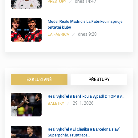
dnes 14:47
PŘESTUPY
Model Realu Madrid s La Fábrikou inspiruje
ostatní kluby
dnes 9:28
LA FÁBRICA
EXKLUZIVNĚ
PŘESTUPY
Real vyhořel s Benfikou a vypadl z TOP 8 v…
29. 1. 2026
BALETKY
Real vyhořel v El Clásiku a Barcelona slaví
Superpohár. Frustrace…