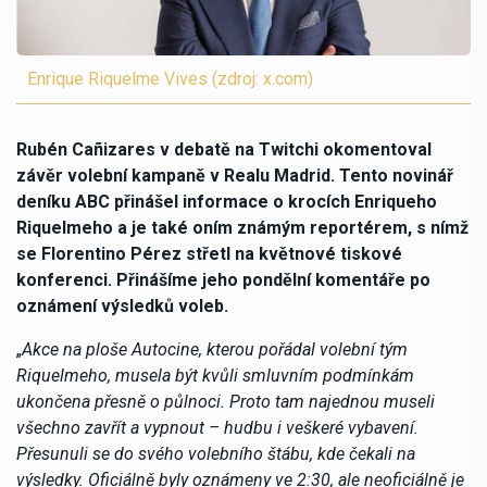
Enrique Riquelme Vives (zdroj: x.com)
Rubén Cañizares v debatě na Twitchi okomentoval
závěr volební kampaně v Realu Madrid. Tento novinář
deníku ABC přinášel informace o krocích Enriqueho
Riquelmeho a je také oním známým reportérem, s nímž
se Florentino Pérez střetl na květnové tiskové
konferenci. Přinášíme jeho pondělní komentáře po
oznámení výsledků voleb.
„
Akce na ploše Autocine, kterou pořádal volební tým
Riquelmeho, musela být kvůli smluvním podmínkám
ukončena přesně o půlnoci. Proto tam najednou museli
všechno zavřít a vypnout – hudbu i veškeré vybavení.
Přesunuli se do svého volebního štábu, kde čekali na
výsledky. Oficiálně byly oznámeny ve 2:30, ale neoficiálně je