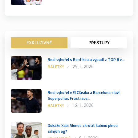
EXKLUZIVNĚ
PŘESTUPY
Real vyhořel s Benfikou a vypadl z TOP 8 v…
29. 1. 2026
BALETKY
Real vyhořel v El Clásiku a Barcelona slaví
Superpohár. Frustrace…
12. 1. 2026
BALETKY
Dokáže Xabi Alonso zkrotit kabinu plnou
silných eg?