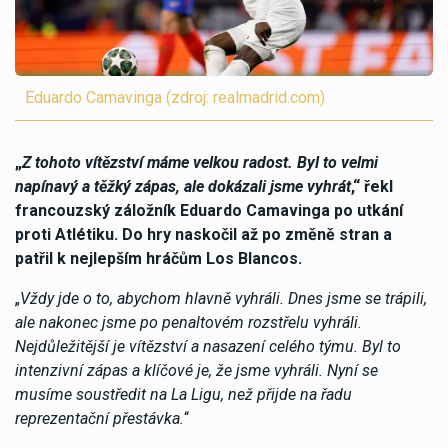
Eduardo Camavinga (zdroj: realmadrid.com)
„
Z tohoto vítězství máme velkou radost. Byl to velmi
napínavý a těžký zápas, ale dokázali jsme vyhrát
,“ řekl
francouzský záložník Eduardo Camavinga po utkání
proti Atlétiku. Do hry naskočil až po změně stran a
patřil k nejlepším hráčům Los Blancos.
„
Vždy jde o to, abychom hlavně vyhráli. Dnes jsme se trápili,
ale nakonec jsme po penaltovém rozstřelu vyhráli.
Nejdůležitější je vítězství a nasazení celého týmu. Byl to
intenzivní zápas a klíčové je, že jsme vyhráli. Nyní se
musíme soustředit na La Ligu, než přijde na řadu
reprezentační přestávka.
“