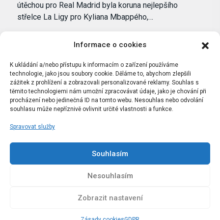
útěchou pro Real Madrid byla koruna nejlepšího
střelce La Ligy pro Kyliana Mbappého,…
Informace o cookies
K ukládání a/nebo přístupu k informacím o zařízení používáme
technologie, jako jsou soubory cookie. Děláme to, abychom zlepšili
zážitek z prohlížení a zobrazovali personalizované reklamy. Souhlas s
těmito technologiemi nám umožní zpracovávat údaje, jako je chování při
procházení nebo jedinečná ID na tomto webu. Nesouhlas nebo odvolání
souhlasu může nepříznivě ovlivnit určité vlastnosti a funkce.
Spravovat služby
Portál Bílýbalet.cz byl založen pod názvem Real-
Madrid.cz v roce 2007
Souhlasím
Kopírování obsahu je přísně zakázáno.
Nesouhlasím
Zobrazit nastavení
Zásady cookies
GDPR