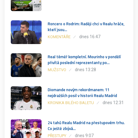
Roncero o Rodrim: Raději chci v Realu hráče,
kteří jsou…
dnes 16:47
KOMENTÁŘE
Real téměř kompletní. Mourinho v pondělí
přivítá poslední reprezentanty po…
dnes 13:28
MUŽSTVO
Diomande novým rekordmanem: 11
nejdražších posil v historii Realu Madrid
dnes 12:31
KRONIKA BILÉHO BALETU
24 tahů Realu Madrid na přestupovém trhu.
Co ještě zbývá…
dnes 9:07
PŘESTUPY