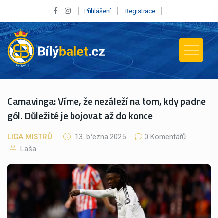
Přihlášení
Registrace
Camavinga: Víme, že nezáleží na tom, kdy padne
gól. Důležité je bojovat až do konce
LIGA MISTRŮ
13. března 2025
0 Komentářů
Laša