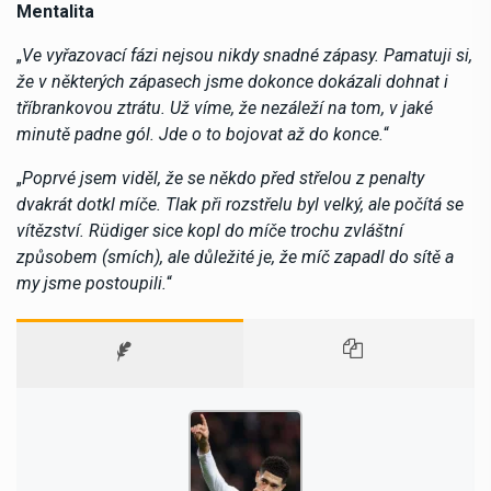
Mentalita
„
Ve vyřazovací fázi nejsou nikdy snadné zápasy. Pamatuji si,
že v některých zápasech jsme dokonce dokázali dohnat i
tříbrankovou ztrátu. Už víme, že nezáleží na tom, v jaké
minutě padne gól. Jde o to bojovat až do konce.
“
„
Poprvé jsem viděl, že se někdo před střelou z penalty
dvakrát dotkl míče. Tlak při rozstřelu byl velký, ale počítá se
vítězství. Rüdiger sice kopl do míče trochu zvláštní
způsobem (smích), ale důležité je, že míč zapadl do sítě a
my jsme postoupili.
“