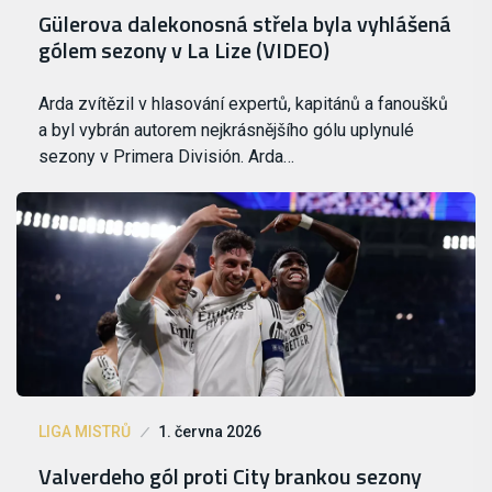
Gülerova dalekonosná střela byla vyhlášená
gólem sezony v La Lize (VIDEO)
Arda zvítězil v hlasování expertů, kapitánů a fanoušků
a byl vybrán autorem nejkrásnějšího gólu uplynulé
sezony v Primera División. Arda…
LIGA MISTRŮ
1. června 2026
Valverdeho gól proti City brankou sezony