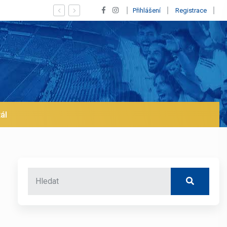
Vypískaný Vinícius! Blíží se jeho odchod z Realu a pustí se klub n
Přihlášení
Registrace
ál