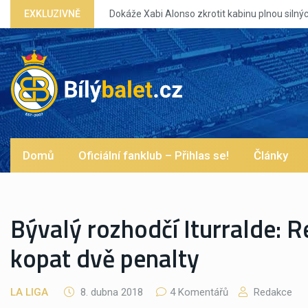
EXKLUZIVNĚ
Dokáže Xabi Alonso zkrotit kabinu plnou silných eg?
Domů
Oficiální fanklub – Přihlas se!
Články
Bývalý rozhodčí Iturralde: R
kopat dvě penalty
LA LIGA
8. dubna 2018
4 Komentářů
Redakce