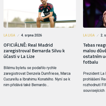
LA LIGA
4. srpna 2026
LA LIGA
2. 
OFICIÁLNĚ: Real Madrid
Tebas reagu
zaregistroval Bernarda Silvu k
malou důvě
účasti v La Lize
ostatním ud
fotbalu
Bílému byletu se podařilo rychle
zaregistrovat Denzela Dumfriese, Marca
Prezident La 
Cucurellu a Ibrahimu Konatého. Nyní se k
prohlášení Rea
nim přidává také Bernardo…
rozhodnutí FI
souvisejících