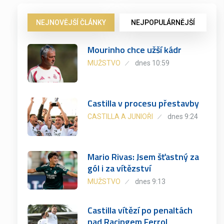
NEJNOVĚJŠÍ ČLÁNKY
NEJPOPULÁRNĚJŠÍ
Mourinho chce užší kádr
MUŽSTVO
dnes 10:59
Castilla v procesu přestavby
CASTILLA A JUNIOŘI
dnes 9:24
Mario Rivas: Jsem šťastný za
gól i za vítězství
MUŽSTVO
dnes 9:13
Castilla vítězí po penaltách
nad Racingem Ferrol