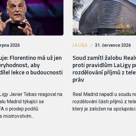
srpna 2026
LA LIGA
31. července 2026
je: Florentino má už jen
Soud zamítl žalobu Rea
ryhodnost, aby
proti pravidlům LaLigy p
ílel lekce o budoucnosti
rozdělování příjmů z tele
práv
Ligy Javier Tebas reagoval na
Real Madrid napadl u soudu 
lu Madrid týkající se
rozdělování části příjmů z tele
FA o prodeji podílů
který je založen na spoluprác
 s mistrovstvím…