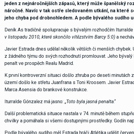
jeden z nejnáročnějších zápasů, který může španělský rozh
náročné. Navíc v tak ostře sledovaném utkání, na které se
jeho chyba pod drobnohledem. A podle bývalého sudího u
Deník As tradičně spolupracuje s bývalým rozhodčím Iturrald
v listopadu 2010, které skončilo vítězstvím Barcy 5:0)
a necháv
Javier Estrada dnes udělal několik větších či menších chybek. 
z žádného týmu do svých rozhodnutí promlouvat. Jeho bývalý k
penalt ve prospěch Realu Madrid.
K první kontroverzní situaci došlo zhruba po deseti minutác
území došlo ke střetu Juanfrana s Toni Kroosem. Javier Estrad
Marca Asensia do brankové konstrukce.
Iturralde Gónzalez má jasno: „
Toto byla jasná penalta
.“
Další problematická situace nastala v 74. minutě během stupňu
chvilky a pomáhala si všemi dostupnými prostředky. Godín nap
Podle bývalého sudího měl Estrada hráči Atlétika udělit červe