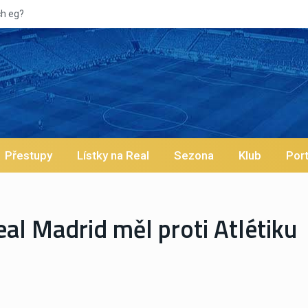
Přestupy
Lístky na Real
Sezona
Klub
Port
eal Madrid měl proti Atlétiku