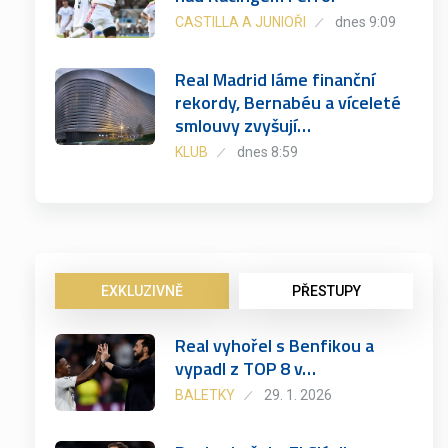
CASTILLA A JUNIOŘI
dnes 9:09
Real Madrid láme finanční
rekordy, Bernabéu a víceleté
smlouvy zvyšují…
KLUB
dnes 8:59
EXKLUZIVNĚ
PŘESTUPY
Real vyhořel s Benfikou a
vypadl z TOP 8 v…
BALETKY
29. 1. 2026