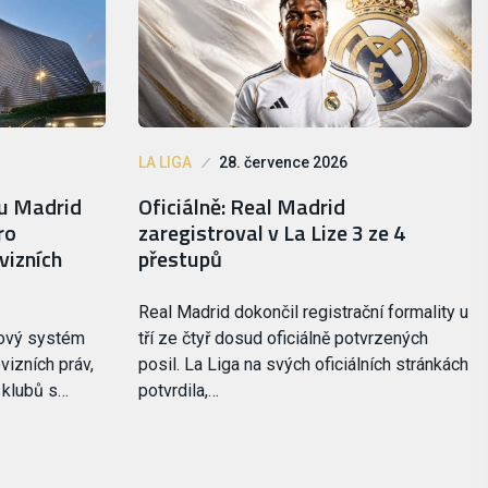
LA LIGA
28. července 2026
lu Madrid
Oficiálně: Real Madrid
ro
zaregistroval v La Lize 3 ze 4
vizních
přestupů
Real Madrid dokončil registrační formality u
nový systém
tří ze čtyř dosud oficiálně potvrzených
vizních práv,
posil. La Liga na svých oficiálních stránkách
i klubů s…
potvrdila,…