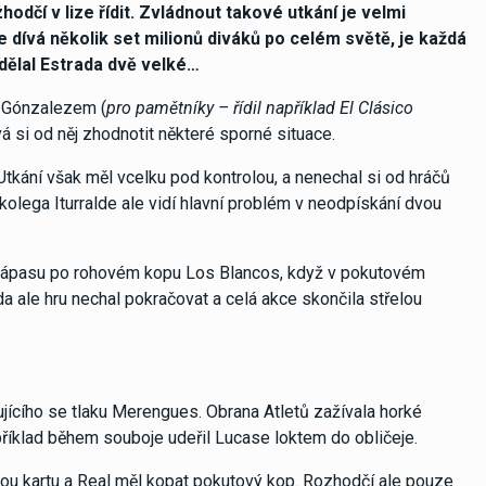
odčí v lize řídit. Zvládnout takové utkání je velmi
 dívá několik set milionů diváků po celém světě, je každá
dělal Estrada dvě velké…
e Gónzalezem (
pro pamětníky – řídil například El Clásico
á si od něj zhodnotit některé sporné situace.
Utkání však měl vcelku pod kontrolou, a nenechal si od hráčů
olega Iturralde ale vidí hlavní problém v neodpískání dvou
h zápasu po rohovém kopu Los Blancos, když v pokutovém
a ale hru nechal pokračovat a celá akce skončila střelou
jícího se tlaku Merengues. Obrana Atletů zažívala horké
říklad během souboje udeřil Lucase loktem do obličeje.
nou kartu a Real měl kopat pokutový kop. Rozhodčí ale pouze