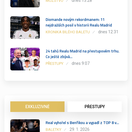
dnes 13:28
MUŽSTVO
Diomande novým rekordmanem: 11
nejdražších posil v historii Realu Madrid
dnes 12:31
KRONIKA BILÉHO BALETU
24 tahů Realu Madrid na přestupovém trhu.
Co ještě zbývá…
dnes 9:07
PŘESTUPY
EXKLUZIVNĚ
PŘESTUPY
Real vyhořel s Benfikou a vypadl z TOP 8 v…
29. 1. 2026
BALETKY