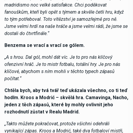
madridismo noc velké satisfakce. Chci poděkovat
fanouškům, kteří byli opět s týmem a skvěle četli hru, když
to tým potřeboval. Toto vítězství je samozřejmě pro ně.
Jsme velmi hrdí na naše hráče a jsme velmi rádi, že jsme se
dostali do čtvrtfinále.“
Benzema se vrací a vrací se gólem.
„A s hrou. Dal gól, mohl dát víc. Je to pro nás klíčový
ofenzivní hráč. Je to mistr fotbalu, totální hry. Je pro nás
klíčové, abychom s ním mohli v těchto typech zápasů
počítat.“
Chtěla bych, aby tvá tvář teď ukázala všechno, co ti teď
hodím. Kroos a Modrić – skvělá hra. Camavinga, Nacho,
jeden z těch zápasů, které by mohly ovlivnit jeho
rozhodnutí zůstat v Realu Madrid.
„Takto můžete pokračovat, protože všichni odehráli
vynikající zápas. Kroos a Modrić, také dva fotbaloví mistři,