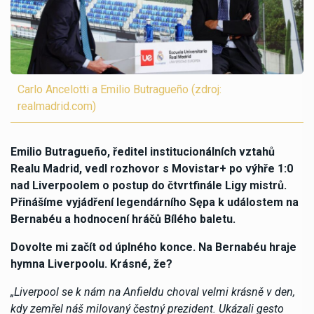
Carlo Ancelotti a Emilio Butragueño (zdroj:
realmadrid.com)
Emilio Butragueño, ředitel institucionálních vztahů
Realu Madrid, vedl rozhovor s Movistar+ po výhře 1:0
nad Liverpoolem o postup do čtvrtfinále Ligy mistrů.
Přinášíme vyjádření legendárního Sępa k událostem na
Bernabéu a hodnocení hráčů Bílého baletu.
Dovolte mi začít od úplného konce. Na Bernabéu hraje
hymna Liverpoolu. Krásné, že?
„Liverpool se k nám na Anfieldu choval velmi krásně v den,
kdy zemřel náš milovaný čestný prezident. Ukázali gesto