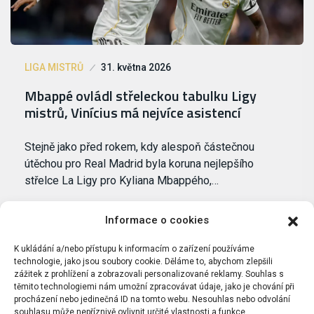
LIGA MISTRŮ
31. května 2026
Mbappé ovládl střeleckou tabulku Ligy
mistrů, Vinícius má nejvíce asistencí
Stejně jako před rokem, kdy alespoň částečnou
útěchou pro Real Madrid byla koruna nejlepšího
střelce La Ligy pro Kyliana Mbappého,…
Informace o cookies
K ukládání a/nebo přístupu k informacím o zařízení používáme
technologie, jako jsou soubory cookie. Děláme to, abychom zlepšili
zážitek z prohlížení a zobrazovali personalizované reklamy. Souhlas s
těmito technologiemi nám umožní zpracovávat údaje, jako je chování při
procházení nebo jedinečná ID na tomto webu. Nesouhlas nebo odvolání
souhlasu může nepříznivě ovlivnit určité vlastnosti a funkce.