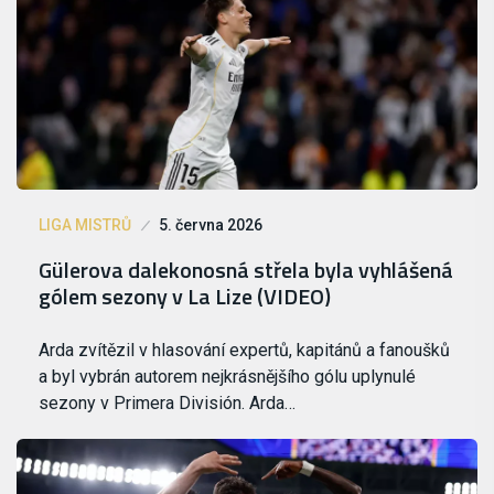
LIGA MISTRŮ
5. června 2026
Gülerova dalekonosná střela byla vyhlášená
gólem sezony v La Lize (VIDEO)
Arda zvítězil v hlasování expertů, kapitánů a fanoušků
a byl vybrán autorem nejkrásnějšího gólu uplynulé
sezony v Primera División. Arda…