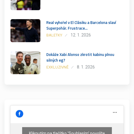
Real vyhořel v El Clásiku a Barcelona slaví
Superpohár. Frustrace…
12. 1. 2026
BALETKY
Dokáže Xabi Alonso zkrotit kabinu plnou
silných eg?
8. 1. 2026
EXKLUZIVNĚ
Kliknutím na tlačítko 'Souhlasím' povolíte