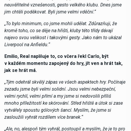
neuvěřitelné vznešenosti, gesto velkého klubu. Dnes jsme
jim chtěli poděkovat. Byli jsme velmi vděční.“
„To bylo minimum, co jsme mohli udělat. Zdůrazňuji, že
kromě toho, co se děje na hřišti, kluby této třídy dávají
najevo svou velikost i takovými gesty. Jako nám to ukázal
Liverpool na Anfieldu.“
Emilio, Real naplňuje to, co včera řekl Carlo, být
v každém momentu zapojený do hry, jít ven a hrát tak,
jak se hrát má.
„Tým odehrál skvělý zápas ve všech aspektech hry. Počínaje
zezadu jsme byli velmi solidní. Jsou velmi nebezpeční,
velmi rychlí, velmi přímí a my jsme si nedovolili příliš
mnoho příležitostí ke skórování. Střed hřiště a útok si zase
vytvářely spoustu gólových šancí. Myslím, že jsme si
zasloužili vyhrát rozdílem více branek.“
„Ale, no, alespoň tým vyhrál, postoupil a myslím, že je to pro