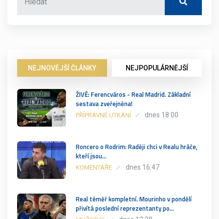
NEJNOVĚJŠÍ ČLÁNKY
NEJPOPULÁRNĚJŠÍ
ŽIVĚ: Ferencváros - Real Madrid. Základní
sestava zveřejněna!
dnes 18:00
PŘÍPRAVNÉ UTKÁNÍ
Roncero o Rodrim: Raději chci v Realu hráče,
kteří jsou…
dnes 16:47
KOMENTÁŘE
Real téměř kompletní. Mourinho v pondělí
přivítá poslední reprezentanty po…