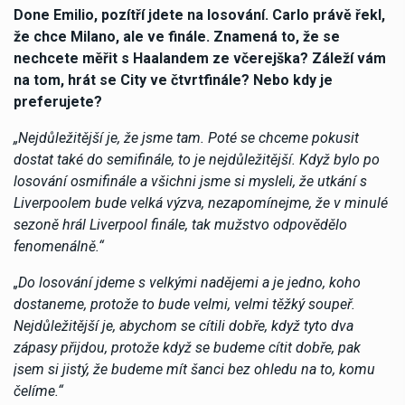
Done Emilio, pozítří jdete na losování. Carlo právě řekl,
že chce Milano, ale ve finále. Znamená to, že se
nechcete měřit s Haalandem ze včerejška? Záleží vám
na tom, hrát se City ve čtvrtfinále? Nebo kdy je
preferujete?
„Nejdůležitější je, že jsme tam. Poté se chceme pokusit
dostat také do semifinále, to je nejdůležitější. Když bylo po
losování osmifinále a všichni jsme si mysleli, že utkání s
Liverpoolem bude velká výzva, nezapomínejme, že v minulé
sezoně hrál Liverpool finále, tak mužstvo odpovědělo
fenomenálně.“
„Do losování jdeme s velkými nadějemi a je jedno, koho
dostaneme, protože to bude velmi, velmi těžký soupeř.
Nejdůležitější je, abychom se cítili dobře, když tyto dva
zápasy přijdou, protože když se budeme cítit dobře, pak
jsem si jistý, že budeme mít šanci bez ohledu na to, komu
čelíme.“