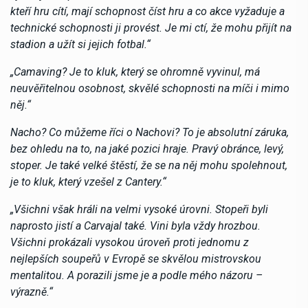
kteří hru cítí, mají schopnost číst hru a co akce vyžaduje a
technické schopnosti ji provést. Je mi ctí, že mohu přijít na
stadion a užít si jejich fotbal.“
„Camaving? Je to kluk, který se ohromně vyvinul, má
neuvěřitelnou osobnost, skvělé schopnosti na míči i mimo
něj.“
Nacho? Co můžeme říci o Nachovi? To je absolutní záruka,
bez ohledu na to, na jaké pozici hraje. Pravý obránce, levý,
stoper. Je také velké štěstí, že se na něj mohu spolehnout,
je to kluk, který vzešel z Cantery.“
„Všichni však hráli na velmi vysoké úrovni. Stopeři byli
naprosto jistí a Carvajal také. Vini byla vždy hrozbou.
Všichni prokázali vysokou úroveň proti jednomu z
nejlepších soupeřů v Evropě se skvělou mistrovskou
mentalitou. A porazili jsme je a podle mého názoru –
výrazně.“