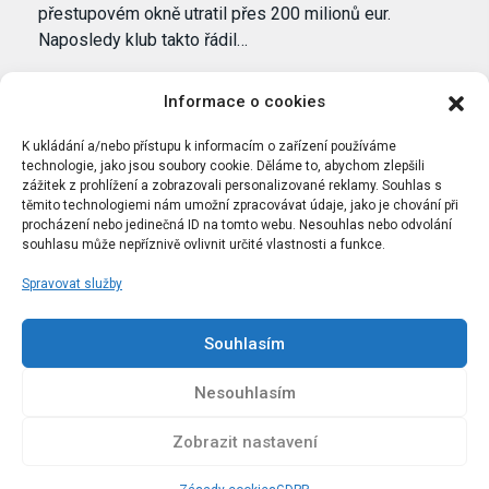
přestupovém okně utratil přes 200 milionů eur.
Naposledy klub takto řádil…
Informace o cookies
K ukládání a/nebo přístupu k informacím o zařízení používáme
technologie, jako jsou soubory cookie. Děláme to, abychom zlepšili
zážitek z prohlížení a zobrazovali personalizované reklamy. Souhlas s
těmito technologiemi nám umožní zpracovávat údaje, jako je chování při
procházení nebo jedinečná ID na tomto webu. Nesouhlas nebo odvolání
souhlasu může nepříznivě ovlivnit určité vlastnosti a funkce.
Spravovat služby
Portál Bílýbalet.cz byl založen pod názvem Real-
Madrid.cz v roce 2007
Souhlasím
Kopírování obsahu je přísně zakázáno.
Nesouhlasím
Zobrazit nastavení