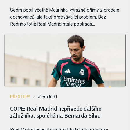
Sedm posil včetně Mourinha, výrazné příjmy z prodeje
odchovanců, ale také přetrvávající problém. Bez
Rodriho totiž Real Madrid stále postrádá…
PŘESTUPY
včera 6:00
COPE: Real Madrid nepřivede dalšího
záložníka, spoléhá na Bernarda Silvu
Real Madrid nehodlá na trhu hledat alternativu za