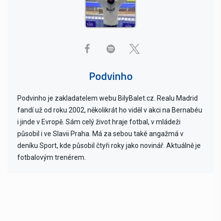
Podvinho
Podvinho je zakladatelem webu BilyBalet.cz. Realu Madrid
fandí už od roku 2002, několikrát ho viděl v akci na Bernabéu
i jinde v Evropě. Sám celý život hraje fotbal, v mládeži
působil i ve Slavii Praha. Má za sebou také angažmá v
deníku Sport, kde působil čtyři roky jako novinář. Aktuálně je
fotbalovým trenérem.