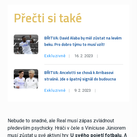
Přečti si také
BŘITVA: David Alaba by měl zůstat na levém
beku. Pro dobro týmu to musí vzít!
Exkluzivně
16. 2. 2023
BŘITVA: Ancelotti se chová k Arribasovi
strašně. Jde o špatný signál do budoucna
Exkluzivně
9. 2. 2023
Nebude to snadné, ale Real musí zápas zvládnout
především psychicky. Hráči v čele s Viníciuse Júniorem
musí zůstat u své aktivní hry.
U svého pojetí fotbalu.
A