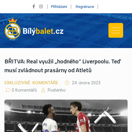
Přihlášení
Registrace
BŘITVA: Real využil „hodného“ Liverpoolu. Teď
musí zvládnout prasárny od Atletů
EXKLUZIVNĚ
KOMENTÁŘE
24. února 2023
0 Komentářů
Podvinho