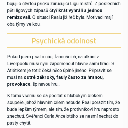
bojují o čtvrtou příčku zaručující Ligu mistrů. Z posledních
pěti ligových zápasů
čtyřikrát vyhráli a jednou
remizovali.
O situaci Realu již řeč byla. Motivaci mají
oba týmy velkou.
Psychická odolnost
Pokud jsem psal o nás, fanoušcích, na utkání v
Liverpoolu musí nyní zapomenout hlavně sami hráči. S
Atlétikem je totiž čeká něco úplně jiného. Připravit se
musí na
ostré zákroky, fauly často za hranou,
provokace
, špinavou hru…
K tomu všemu se dá počítat s hlubokým blokem
soupeře, jehož hlavním cílem nebude Real porazit tím, že
bude lepším týmem, ale tím, že protivníkovi hru naprosto
znechutí. Svěřenci Carla Ancelottiho se nesmí nechat do
pasty chytit.