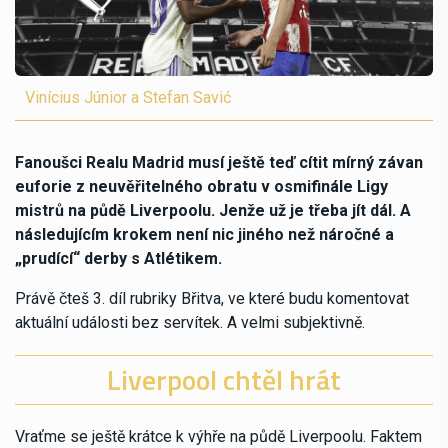
Vinícius Júnior a Stefan Savić
Fanoušci Realu Madrid musí ještě teď cítit mírný závan
euforie z neuvěřitelného obratu v osmifinále Ligy
mistrů na půdě Liverpoolu. Jenže už je třeba jít dál. A
následujícím krokem není nic jiného než náročné a
„prudící“ derby s Atlétikem.
Právě čteš 3. díl rubriky Břitva, ve které budu komentovat
aktuální události bez servítek. A velmi subjektivně.
Liverpool chtěl hrát
Vraťme se ještě krátce k výhře na půdě Liverpoolu. Faktem