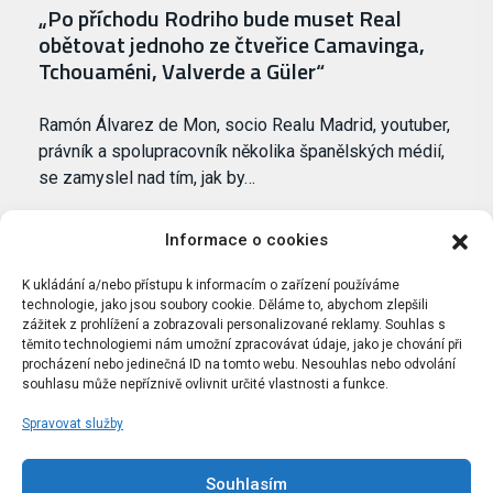
„Po příchodu Rodriho bude muset Real
obětovat jednoho ze čtveřice Camavinga,
Tchouaméni, Valverde a Güler“
Ramón Álvarez de Mon, socio Realu Madrid, youtuber,
právník a spolupracovník několika španělských médií,
se zamyslel nad tím, jak by…
Informace o cookies
K ukládání a/nebo přístupu k informacím o zařízení používáme
technologie, jako jsou soubory cookie. Děláme to, abychom zlepšili
zážitek z prohlížení a zobrazovali personalizované reklamy. Souhlas s
těmito technologiemi nám umožní zpracovávat údaje, jako je chování při
procházení nebo jedinečná ID na tomto webu. Nesouhlas nebo odvolání
souhlasu může nepříznivě ovlivnit určité vlastnosti a funkce.
Spravovat služby
Portál Bílýbalet.cz byl založen pod názvem Real-
Madrid.cz v roce 2007
Souhlasím