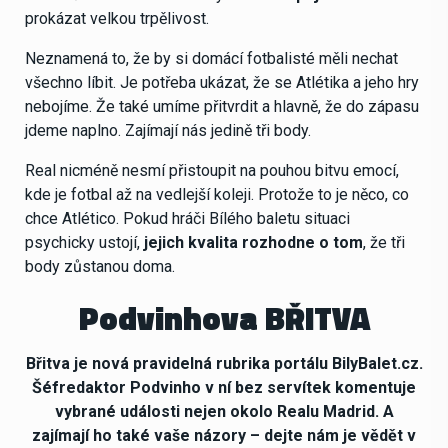
prokázat velkou trpělivost.
Neznamená to, že by si domácí fotbalisté měli nechat
všechno líbit. Je potřeba ukázat, že se Atlétika a jeho hry
nebojíme. Že také umíme přitvrdit a hlavně, že do zápasu
jdeme naplno. Zajímají nás jedině tři body.
Real nicméně nesmí přistoupit na pouhou bitvu emocí,
kde je fotbal až na vedlejší koleji. Protože to je něco, co
chce Atlético. Pokud hráči Bílého baletu situaci
psychicky ustojí,
jejich kvalita rozhodne o tom
, že tři
body zůstanou doma.
Podvinhova BŘITVA
Břitva je nová pravidelná rubrika portálu BilyBalet.cz.
Šéfredaktor Podvinho v ní bez servítek komentuje
vybrané události nejen okolo Realu Madrid. A
zajímají ho také vaše názory – dejte nám je vědět v