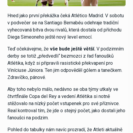
Hned jako první překážka čeká Atlético Madrid. V sobotu
v podvečer se na Santiago Bernabéu odehraje tradiční
vyhecovaná bitva dvou rivalů, která dostala od příchodu
Diega Simeoneho ještě nový level emocí.
Teď očekávejme, že
vše bude ještě větší.
V podzimním
derby se totiž „předvedli“ bezmozci z řad fanoušků
Atlétika, když si připravili rasistické překvapení pro
Viníciuse Júniora. Ten jim odpověděl gólem a tanečkem.
Zdravíčko, pánové.
Aby toho nebylo málo, nedávno se oba týmy utkaly ve
čtvrtfinále Copa del Rey a vedení Atlétika si notně
stěžovalo na nízký počet vstupenek pro své příznivce.
Real kontroval tím, že jde o stejný počet, jako dostali jeho
fanoušci na podzim.
Pohled do tabulky nám navíc prozradí, že Atleti aktuálně