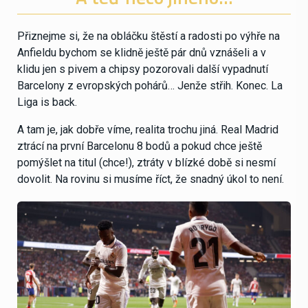
Přiznejme si, že na obláčku štěstí a radosti po výhře na
Anfieldu bychom se klidně ještě pár dnů vznášeli a v
klidu jen s pivem a chipsy pozorovali další vypadnutí
Barcelony z evropských pohárů… Jenže střih. Konec. La
Liga is back.
A tam je, jak dobře víme, realita trochu jiná. Real Madrid
ztrácí na první Barcelonu 8 bodů a pokud chce ještě
pomýšlet na titul (chce!), ztráty v blízké době si nesmí
dovolit. Na rovinu si musíme říct, že snadný úkol to není.