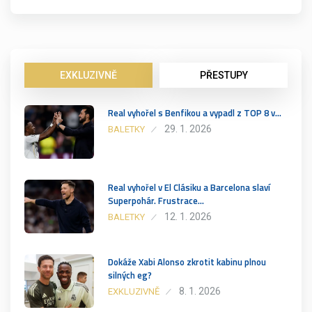
EXKLUZIVNĚ
PŘESTUPY
Real vyhořel s Benfikou a vypadl z TOP 8 v…
29. 1. 2026
BALETKY
Real vyhořel v El Clásiku a Barcelona slaví
Superpohár. Frustrace…
12. 1. 2026
BALETKY
Dokáže Xabi Alonso zkrotit kabinu plnou
silných eg?
8. 1. 2026
EXKLUZIVNĚ