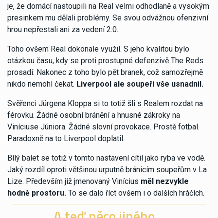
je, že domácí nastoupili na Real velmi odhodlaně a vysokým
presinkem mu dělali problémy. Se svou odvážnou ofenzivní
hrou nepřestali ani za vedení 2:0.
Toho ovšem Real dokonale využil. S jeho kvalitou bylo
otázkou času, kdy se proti prostupné defenzivě The Reds
prosadí. Nakonec z toho bylo pět branek, což samozřejmě
nikdo nemohl čekat.
Liverpool ale soupeři vše usnadnil.
Svěřenci Jürgena Kloppa si to totiž šli s Realem rozdat na
férovku. Žádné osobní bránění a hnusné zákroky na
Viníciuse Júniora. Žádné slovní provokace. Prostě fotbal.
Paradoxně na to Liverpool doplatil.
Bílý balet se totiž v tomto nastavení cítil jako ryba ve vodě.
Jaký rozdíl oproti většinou urputně bránicím soupeřům v La
Lize. Především již jmenovaný Vinícius
měl nezvykle
hodně prostoru.
To se dalo říct ovšem i o dalších hráčích.
A teď něco jiného...