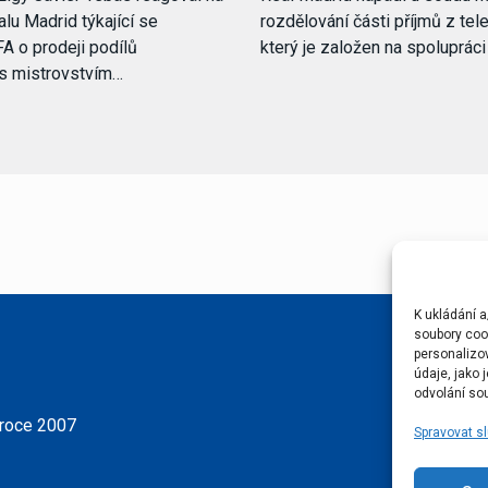
lu Madrid týkající se
rozdělování části příjmů z tele
FA o prodeji podílů
který je založen na spoluprác
 s mistrovstvím…
K ukládání a
soubory cook
personalizo
údaje, jako
odvolání sou
 roce 2007
Spravovat s