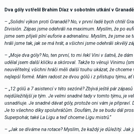
Dva góly vstřelil Brahim Díaz v sobotním utkání v Granad
– „
Solidní výkon proti Granadě? No, v první řadě bych chtěl Gr
División. Zápas jsme odehráli na maximum. Myslím, že po eufo
jsme sem přijeli plní euforie a adrenalinu. Myslím, že jsme se
hráli jsme tak, jak se má hrát, a všichni jsme odehráli skvělý z
– „
Moje dva góly? No, ten první, to mi řekl Vini v šatně, že dám
udělal jsem další kličku a skóroval. Takže to věnuji Vinimu (sm
neuvěřitelný, všichni hráči měli další touhu ukázat, že chceme v 
nejlepší formě. Mám radost ze dvou gólů i z přístupu týmu, ať 
– „
12 gólů a 7 asistencí v této sezóně? Zbývá ještě pár zápasů
nejdůležitější je tým. Je velmi snadné tady v tomto týmu, je v
usnadňuje. Je snadné dávat góly, protože oni vám je připraví. Dá
Je to všechno díky spoluhráčům. Doufám, že se budu dál prosazo
Superpohár, také La Ligu a teď chceme Ligu mistrů
.“
– „
Jak se díváme na rotace? Myslím, že každý je důležitý. Jak j