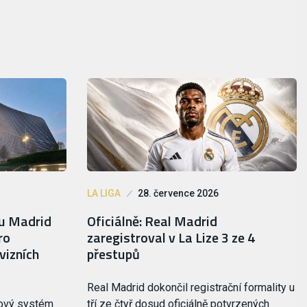
LA LIGA
28. července 2026
lu Madrid
Oficiálně: Real Madrid
ro
zaregistroval v La Lize 3 ze 4
vizních
přestupů
Real Madrid dokončil registrační formality u
nový systém
tří ze čtyř dosud oficiálně potvrzených