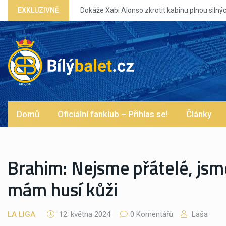
Dokáže Xabi Alonso zkrotit kabinu plnou silných eg?
EXKLUZIVNĚ
Domů
Oficiální fanklub – Přihlas se!
Články
Brahim: Nejsme přátelé, jsme
mám husí kůži
LA LIGA
12. května 2024
0 Komentářů
Laša