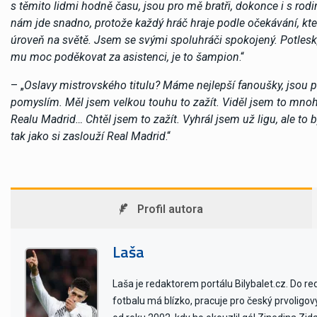
s těmito lidmi hodně času, jsou pro mě bratři, dokonce i s rod
nám jde snadno, protože každý hráč hraje podle očekávání, kter
úroveň na světě. Jsem se svými spoluhráči spokojený. Potlesk
mu moc poděkovat za asistenci, je to šampion
.“
– „
Oslavy mistrovského titulu? Máme nejlepší fanoušky, jsou p
pomyslím. Měl jsem velkou touhu to zažít. Viděl jsem to mnohok
Realu Madrid… Chtěl jsem to zažít. Vyhrál jsem už ligu, ale to
tak jako si zaslouží Real Madrid
.“
Profil autora
Laša
Laša je redaktorem portálu Bilybalet.cz. Do r
fotbalu má blízko, pracuje pro český prvoligo