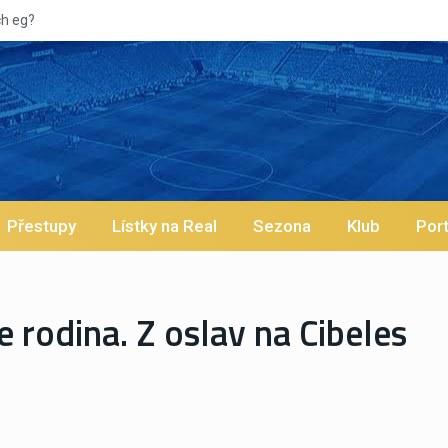
Přestupy
Lístky na Real
Sezona
Klub
Port
 rodina. Z oslav na Cibeles