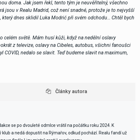
inou doma. Jak jsem řekl, tento tým je neuvěřitelný, všechno
á jsou v Realu Madrid, což není snadné, protože je to nejvyšší
, který dnes sklidil Luka Modrić při svém odchodu… Chtěl bych
o celém světě. Mám husí kůži, když na nedělní oslavy
rát z televize, oslavy na Cibeles, autobus, všichni fanoušci
 byl COVID, nedalo se slavit. Teď budeme slavit na maximum,
Články autora
edakce se po dvouleté odmlce vrátil na počátku roku 2024. K
vý klub a nedá dopustit na Rýmařov, odkud pochází. Realu fandí už