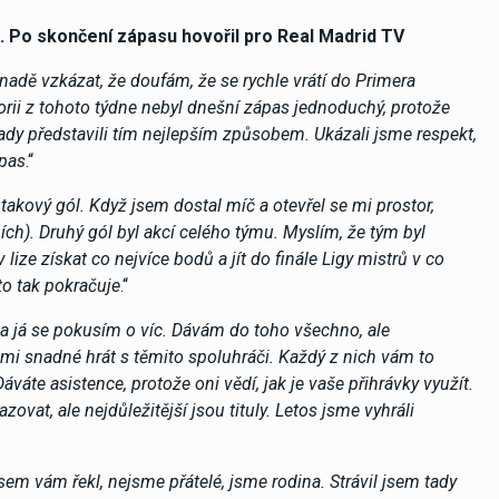
ě. Po skončení zápasu hovořil pro Real Madrid TV
anadě vzkázat, že doufám, že se rychle vrátí do Primera
rii z tohoto týdne nebyl dnešní zápas jednoduchý, protože
 tady představili tím nejlepším způsobem. Ukázali jsme respekt,
ápas
.“
 takový gól. Když jsem dostal míč a otevřel se mi prostor,
ích). Druhý gól byl akcí celého týmu. Myslím, že tým byl
lize získat co nejvíce bodů a jít do finále Ligy mistrů v co
to tak pokračuje
.“
 a já se pokusím o víc. Dávám do toho všechno, ale
elmi snadné hrát s těmito spoluhráči. Každý z nich vám to
váte asistence, protože oni vědí, jak je vaše přihrávky využít.
vat, ale nejdůležitější jsou tituly. Letos jsme vyhráli
sem vám řekl, nejsme přátelé, jsme rodina. Strávil jsem tady