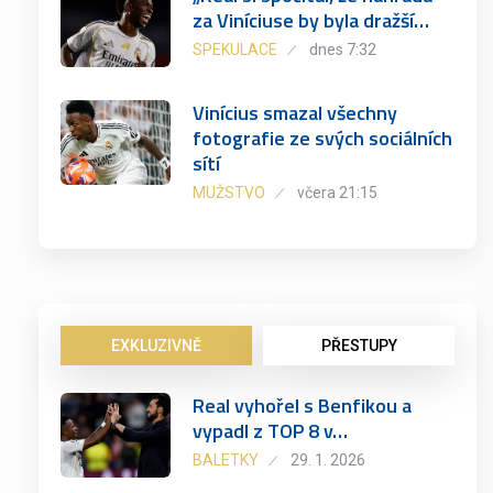
za Viníciuse by byla dražší…
SPEKULACE
dnes 7:32
Vinícius smazal všechny
fotografie ze svých sociálních
sítí
MUŽSTVO
včera 21:15
EXKLUZIVNĚ
PŘESTUPY
Real vyhořel s Benfikou a
vypadl z TOP 8 v…
BALETKY
29. 1. 2026