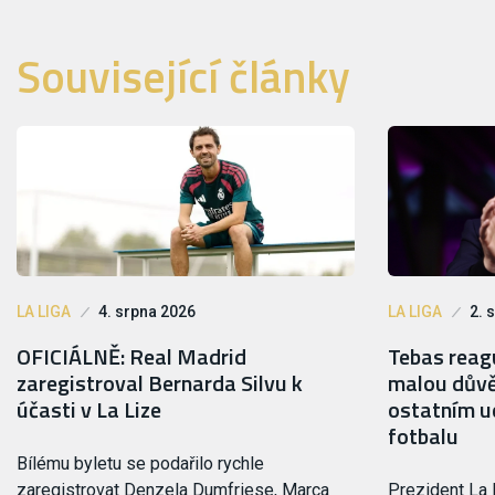
Související články
LA LIGA
4. srpna 2026
LA LIGA
2. 
OFICIÁLNĚ: Real Madrid
Tebas reagu
zaregistroval Bernarda Silvu k
malou důvě
účasti v La Lize
ostatním ud
fotbalu
Bílému byletu se podařilo rychle
zaregistrovat Denzela Dumfriese, Marca
Prezident La 