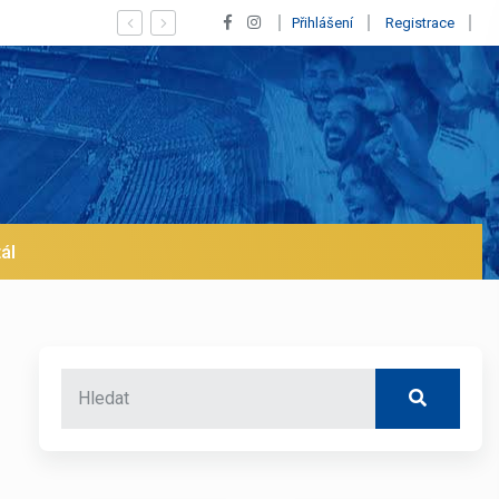
Vypískaný Vinícius! Blíží se jeho odchod z Realu a pustí se klub na
Přihlášení
Registrace
ál