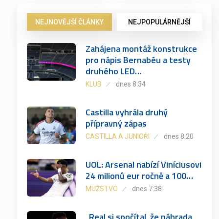
NEJNOVĚJŠÍ ČLÁNKY
NEJPOPULÁRNĚJŠÍ
Zahájena montáž konstrukce
pro nápis Bernabéu a testy
druhého LED…
KLUB
dnes 8:34
Castilla vyhrála druhý
přípravný zápas
CASTILLA A JUNIOŘI
dnes 8:20
UOL: Arsenal nabízí Viníciusovi
24 milionů eur ročně a 100…
MUŽSTVO
dnes 7:38
„Real si spočítal, že náhrada