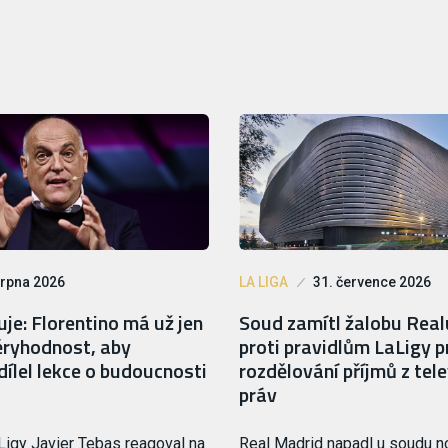
srpna 2026
LA LIGA
31. července 2026
je: Florentino má už jen
Soud zamítl žalobu Rea
ryhodnost, aby
proti pravidlům LaLigy p
ílel lekce o budoucnosti
rozdělování příjmů z tele
práv
Ligy Javier Tebas reagoval na
Real Madrid napadl u soudu 