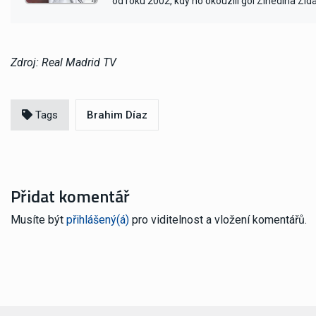
od roku 2002, kdy ho okouzlil gól Zinedina Zid
Zdroj: Real Madrid TV
Tags
Brahim Díaz
Přidat komentář
Musíte být
přihlášený(á)
pro viditelnost a vložení komentářů.