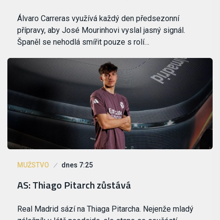
Álvaro Carreras využívá každý den předsezonní
přípravy, aby José Mourinhovi vyslal jasný signál.
Španěl se nehodlá smířit pouze s rolí…
MUŽSTVO
dnes 7:25
AS: Thiago Pitarch zůstává
Real Madrid sází na Thiaga Pitarcha. Nejenže mladý