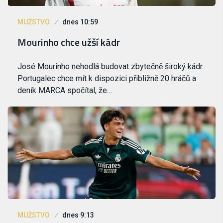
MUŽSTVO
dnes 10:59
Mourinho chce užší kádr
José Mourinho nehodlá budovat zbytečně široký kádr.
Portugalec chce mít k dispozici přibližně 20 hráčů a
deník MARCA spočítal, že…
MUŽSTVO
dnes 9:13