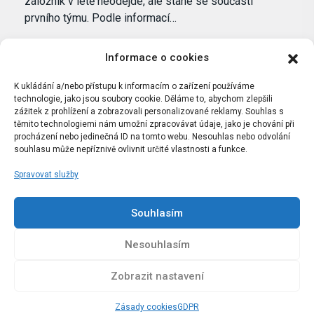
záložník v létě neodejde, ale stane se součástí
prvního týmu. Podle informací…
Informace o cookies
K ukládání a/nebo přístupu k informacím o zařízení používáme
technologie, jako jsou soubory cookie. Děláme to, abychom zlepšili
zážitek z prohlížení a zobrazovali personalizované reklamy. Souhlas s
těmito technologiemi nám umožní zpracovávat údaje, jako je chování při
procházení nebo jedinečná ID na tomto webu. Nesouhlas nebo odvolání
souhlasu může nepříznivě ovlivnit určité vlastnosti a funkce.
Spravovat služby
Portál Bílýbalet.cz byl založen pod názvem Real-
Madrid.cz v roce 2007
Souhlasím
Kopírování obsahu je přísně zakázáno.
Nesouhlasím
Zobrazit nastavení
Zásady cookies
GDPR