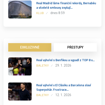
Real Madrid láme finanční rekordy, Bernabéu
a víceleté smlouvy zvyšují…
dnes 8:59
KLUB
EXKLUZIVNĚ
PŘESTUPY
Real vyhořel s Benfikou a vypadl z TOP 8 v…
29. 1. 2026
BALETKY
Real vyhořel v El Clásiku a Barcelona slaví
Superpohár. Frustrace…
12. 1. 2026
BALETKY