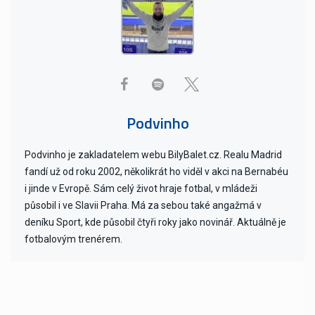
Podvinho
Podvinho je zakladatelem webu BilyBalet.cz. Realu Madrid
fandí už od roku 2002, několikrát ho viděl v akci na Bernabéu
i jinde v Evropě. Sám celý život hraje fotbal, v mládeži
působil i ve Slavii Praha. Má za sebou také angažmá v
deníku Sport, kde působil čtyři roky jako novinář. Aktuálně je
fotbalovým trenérem.