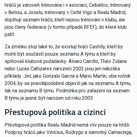
hráčů je zároveň trénována i v asociaci, Ceballos, trénovaný
v Betisu, a Joselu, trénovaný v Celtě Vigo a Realu Madrid,
doplňují seznam hráčů, kteří nejsou trénováni v klubu, ale
jsou členy federace (v tomto případě RFEF), do které klub
patří.
Za zmínku stojí také to, že existují hráči Castilly, kteří by
mohli být součástí pouze seznamu A týmu a kteří by
splňovali klubové požadavky: Álvaro Carrillo, Théo Zidane
nebo Lucas Cañizares narozeni 2002 jsou jen několika
příklady. Jiní, jako Gonzalo García a Mario Martín, oba ročník
2004, by se pravděpodobně objevili jak na seznamu A týmu,
tak na seznamu B týmu. Podmínka pro zařazení na seznam
B týmu je jasná: být narozen od roku 2003.
Přestupová politika a cizinci
Přestupová politika Realu Madrid nemá vliv pouze na hřišti.
Podpisy hráčů jako Vinícius, Rodrygo a samotný Camavinga,