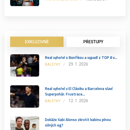
EXKLUZIVNĚ
PŘESTUPY
Real vyhořel s Benfikou a vypadl z TOP 8 v…
29. 1. 2026
BALETKY
Real vyhořel v El Clásiku a Barcelona slaví
Superpohár. Frustrace…
12. 1. 2026
BALETKY
Dokáže Xabi Alonso zkrotit kabinu plnou
silných eg?