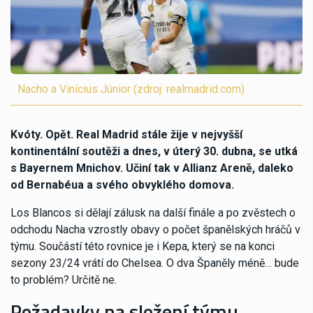
Nacho a Vinícius Júnior (zdroj: realmadrid.com)
Kvóty. Opět. Real Madrid stále žije v nejvyšší
kontinentální soutěži a dnes, v úterý 30. dubna, se utká
s Bayernem Mnichov. Učiní tak v Allianz Areně, daleko
od Bernabéua a svého obvyklého domova.
Los Blancos si dělají zálusk na další finále a po zvěstech o
odchodu Nacha vzrostly obavy o počet španělských hráčů v
týmu. Součástí této rovnice je i Kepa, který se na konci
sezony 23/24 vrátí do Chelsea. O dva Španěly méně… bude
to problém? Určitě ne.
Požadavky na složení týmu