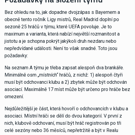
Bez ohledu na to, jak dopadne dvojzápas s Bayernem a
obecně tento ročník Ligy mistrů, Real Madrid doplní po
sezoně 25 hráčů v týmu, které UEFA povoluje. Je to
maximum a varianta, která nabízí největší rozmanitost a
jistotu a je schopna pokrýt jakýkoli druh nezdaru nebo
nepředvídané události. Není to však snadné. Toto jsou
požadavky:
Na seznam A týmu je třeba zapsat alespoň dva brankáře.
Minimálně osm „místních“ hráčů, z nichž: 1) alespoň čtyři
musí být odchovanci klubu a 2) zbytek může být odchován
asociací. Maximálně 17 míst může být určeno pro hráče bez
omezení.
Nejdůležitější je část, která hovoří o odchovancích v klubu a
asociaci. Místní hráči se dělí do dvou kategorií. V první z
nich, klubově odchovaní, musí být hráč registrován po tři
celé sezóny nebo 36 měsíců, nepřetržitě a být v Realu