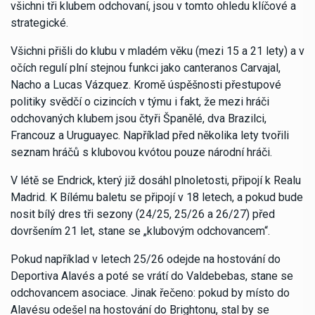
všichni tři klubem odchovaní, jsou v tomto ohledu klíčové a
strategické.
Všichni přišli do klubu v mladém věku (mezi 15 a 21 lety) a v
očích regulí plní stejnou funkci jako canteranos Carvajal,
Nacho a Lucas Vázquez. Kromě úspěšnosti přestupové
politiky svědčí o cizincích v týmu i fakt, že mezi hráči
odchovaných klubem jsou čtyři Španělé, dva Brazilci,
Francouz a Uruguayec. Například před několika lety tvořili
seznam hráčů s klubovou kvótou pouze národní hráči.
V létě se Endrick, který již dosáhl plnoletosti, připojí k Realu
Madrid. K Bílému baletu se připojí v 18 letech, a pokud bude
nosit bílý dres tři sezony (24/25, 25/26 a 26/27) před
dovršením 21 let, stane se „klubovým odchovancem“.
Pokud například v letech 25/26 odejde na hostování do
Deportiva Alavés a poté se vrátí do Valdebebas, stane se
odchovancem asociace. Jinak řečeno: pokud by místo do
Alavésu odešel na hostování do Brightonu, stal by se