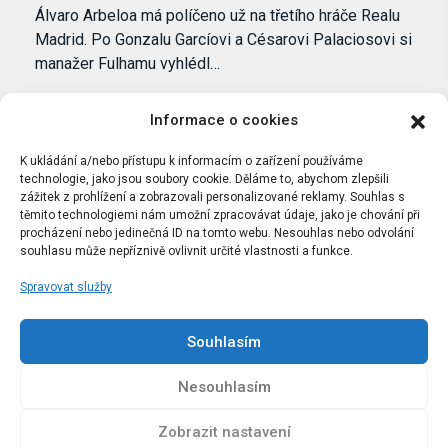
Álvaro Arbeloa má políčeno už na třetího hráče Realu
Madrid. Po Gonzalu Garcíovi a Césarovi Palaciosovi si
manažer Fulhamu vyhlédl…
Informace o cookies
K ukládání a/nebo přístupu k informacím o zařízení používáme
technologie, jako jsou soubory cookie. Děláme to, abychom zlepšili
zážitek z prohlížení a zobrazovali personalizované reklamy. Souhlas s
těmito technologiemi nám umožní zpracovávat údaje, jako je chování při
procházení nebo jedinečná ID na tomto webu. Nesouhlas nebo odvolání
souhlasu může nepříznivě ovlivnit určité vlastnosti a funkce.
Spravovat služby
Portál Bílýbalet.cz byl založen pod názvem Real-
Madrid.cz v roce 2007
Souhlasím
Kopírování obsahu je přísně zakázáno.
Nesouhlasím
Zobrazit nastavení