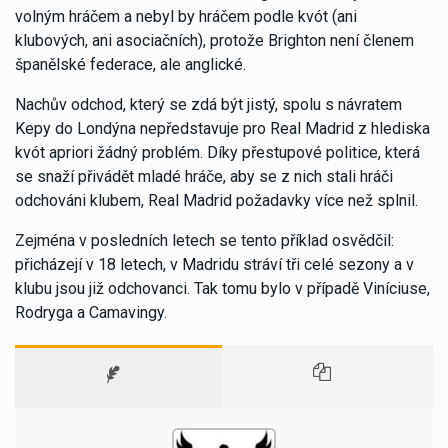
volným hráčem a nebyl by hráčem podle kvót (ani
klubových, ani asociačních), protože Brighton není členem
španělské federace, ale anglické.
Nachův odchod, který se zdá být jistý, spolu s návratem
Kepy do Londýna nepředstavuje pro Real Madrid z hlediska
kvót apriori žádný problém. Díky přestupové politice, která
se snaží přivádět mladé hráče, aby se z nich stali hráči
odchováni klubem, Real Madrid požadavky více než splnil.
Zejména v posledních letech se tento příklad osvědčil:
přicházejí v 18 letech, v Madridu stráví tři celé sezony a v
klubu jsou již odchovanci. Tak tomu bylo v případě Viníciuse,
Rodryga a Camavingy.