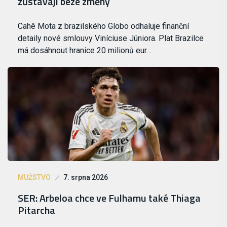
zůstávají beze změny
Cahê Mota z brazilského Globo odhaluje finanční
detaily nové smlouvy Viníciuse Júniora. Plat Brazilce
má dosáhnout hranice 20 milionů eur…
MUŽSTVO
7. srpna 2026
SER: Arbeloa chce ve Fulhamu také Thiaga
Pitarcha