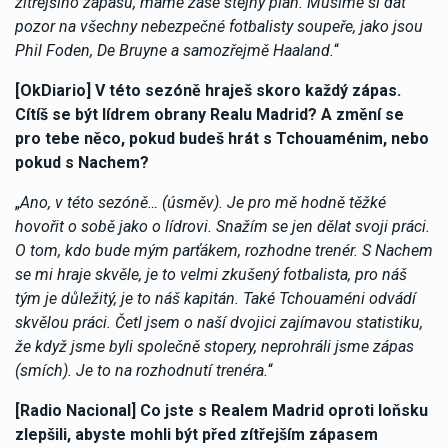
zítřejšího zápasu, máme zase stejný plán. Musíme si dát
pozor na všechny nebezpečné fotbalisty soupeře, jako jsou
Phil Foden, De Bruyne a samozřejmě Haaland.
“
[OkDiario] V této sezóně hraješ skoro každý zápas.
Cítíš se být lídrem obrany Realu Madrid? A změní se
pro tebe něco, pokud budeš hrát s Tchouaménim, nebo
pokud s Nachem?
„
Ano, v této sezóně… (úsměv). Je pro mě hodně těžké
hovořit o sobě jako o lídrovi. Snažím se jen dělat svoji práci.
O tom, kdo bude mým parťákem, rozhodne trenér. S Nachem
se mi hraje skvěle, je to velmi zkušený fotbalista, pro náš
tým je důležitý, je to náš kapitán. Také Tchouaméni odvádí
skvělou práci. Četl jsem o naší dvojici zajímavou statistiku,
že když jsme byli společně stopery, neprohráli jsme zápas
(smích). Je to na rozhodnutí trenéra.
“
[Radio Nacional] Co jste s Realem Madrid oproti loňsku
zlepšili, abyste mohli být před zítřejším zápasem