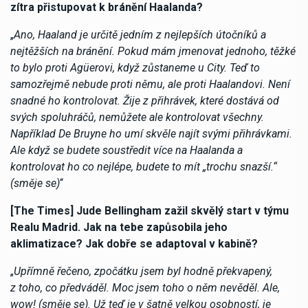
zítra přistupovat k bránění Haalanda?
„
Ano, Haaland je určitě jedním z nejlepších útočníků a
nejtěžších na bránění. Pokud mám jmenovat jednoho, těžké
to bylo proti Agüerovi, když zůstaneme u City. Teď to
samozřejmě nebude proti němu, ale proti Haalandovi. Není
snadné ho kontrolovat. Žije z přihrávek, které dostává od
svých spoluhráčů, nemůžete ale kontrolovat všechny.
Například De Bruyne ho umí skvěle najít svými přihrávkami.
Ale když se budete soustředit více na Haalanda a
kontrolovat ho co nejlépe, budete to mít „trochu snazší.“
(směje se)
“
[The Times] Jude Bellingham zažil skvělý start v týmu
Realu Madrid. Jak na tebe zapůsobila jeho
aklimatizace? Jak dobře se adaptoval v kabině?
„
Upřímně řečeno, zpočátku jsem byl hodně překvapený,
z toho, co předváděl. Moc jsem toho o něm nevěděl. Ale,
wow! (směje se). Už teď je v šatně velkou osobností, je