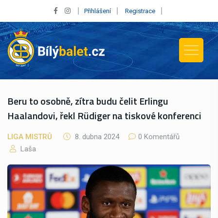
Přihlášení
Registrace
Beru to osobně, zítra budu čelit Erlingu
Haalandovi, řekl Rüdiger na tiskové konferenci
LIGA MISTRŮ
8. dubna 2024
0 Komentářů
Laša