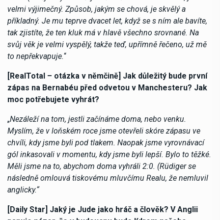
velmi výjimečný. Způsob, jakým se chová, je skvělý a
příkladný. Je mu teprve dvacet let, když se s ním ale bavíte,
tak zjistíte, že ten kluk má v hlavě všechno srovnané. Na
svůj věk je velmi vyspělý, takže teď, upřímně řečeno, už mě
to nepřekvapuje.
“
[RealTotal – otázka v němčině] Jak důležitý bude první
zápas na Bernabéu před odvetou v Manchesteru? Jak
moc potřebujete vyhrát?
„
Nezáleží na tom, jestli začínáme doma, nebo venku.
Myslím, že v loňském roce jsme otevřeli skóre zápasu ve
chvíli, kdy jsme byli pod tlakem. Naopak jsme vyrovnávací
gól inkasovali v momentu, kdy jsme byli lepší. Bylo to těžké.
Měli jsme na to, abychom doma vyhráli 2:0. (Rüdiger se
následně omlouvá tiskovému mluvčímu Realu, že nemluvil
anglicky.“
[Daily Star] Jaký je Jude jako hráč a člověk? V Anglii