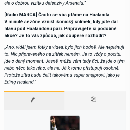
ale o dobrou vizitku defenzivy Arsenalu.
“
[Radio MARCA] Často se vás ptáme na Haalanda.
V minulé sezóně vznikl ikonický snímek, kdy jste dal
hlavu pod Haalandovu paži. Připravujete si podobné
akce? Je to váš způsob, jak soupeře rozhodit?
„
Ano, viděl jsem fotky a videa, bylo jich hodně. Ale neplánuji
to. Nic připraveného na zítřek nemám. Je to vždy o pocitu,
jde o daný moment. Jasně, můžu vám tady říct, že jde o tým,
nebo něco takového, ale ne. Já k tomu přistupuji osobně.
Protože zítra budu čelit takovému super snajprovi, jako je
Erling Haaland.
“