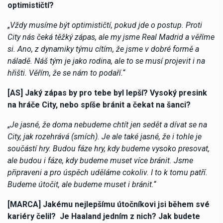
optimističtí?
„
Vždy musíme být optimističtí, pokud jde o postup. Proti
City nás čeká těžký zápas, ale my jsme Real Madrid a věříme
si. Ano, z dynamiky týmu cítím, že jsme v dobré formě a
náladě. Náš tým je jako rodina, ale to se musí projevit i na
hřišti. Věřím, že se nám to podaří.
“
[AS] Jaký zápas by pro tebe byl lepší? Vysoký presink
na hráče City, nebo spíše bránit a čekat na šanci?
„
Je jasné, že doma nebudeme chtít jen sedět a dívat se na
City, jak rozehrává (smích). Je ale také jasné, že i tohle je
součástí hry. Budou fáze hry, kdy budeme vysoko presovat,
ale budou i fáze, kdy budeme muset více bránit. Jsme
připraveni a pro úspěch uděláme cokoliv. I to k tomu patří.
Budeme útočit, ale budeme muset i bránit.
“
[MARCA] Jakému nejlepšímu útočníkovi jsi během své
kariéry čelil? Je Haaland jedním z nich? Jak budete