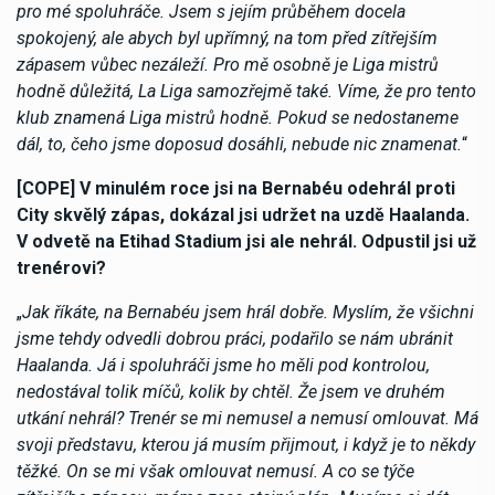
pro mé spoluhráče. Jsem s jejím průběhem docela
spokojený, ale abych byl upřímný, na tom před zítřejším
zápasem vůbec nezáleží. Pro mě osobně je Liga mistrů
hodně důležitá, La Liga samozřejmě také. Víme, že pro tento
klub znamená Liga mistrů hodně. Pokud se nedostaneme
dál, to, čeho jsme doposud dosáhli, nebude nic znamenat.
“
[COPE] V minulém roce jsi na Bernabéu odehrál proti
City skvělý zápas, dokázal jsi udržet na uzdě Haalanda.
V odvetě na Etihad Stadium jsi ale nehrál. Odpustil jsi už
trenérovi?
„
Jak říkáte, na Bernabéu jsem hrál dobře. Myslím, že všichni
jsme tehdy odvedli dobrou práci, podařilo se nám ubránit
Haalanda. Já i spoluhráči jsme ho měli pod kontrolou,
nedostával tolik míčů, kolik by chtěl. Že jsem ve druhém
utkání nehrál? Trenér se mi nemusel a nemusí omlouvat. Má
svoji představu, kterou já musím přijmout, i když je to někdy
těžké. On se mi však omlouvat nemusí. A co se týče