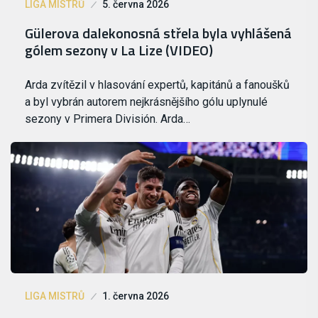
LIGA MISTRŮ
5. června 2026
Gülerova dalekonosná střela byla vyhlášená
gólem sezony v La Lize (VIDEO)
Arda zvítězil v hlasování expertů, kapitánů a fanoušků
a byl vybrán autorem nejkrásnějšího gólu uplynulé
sezony v Primera División. Arda…
LIGA MISTRŮ
1. června 2026