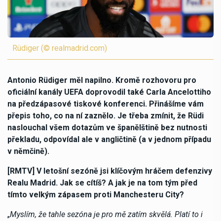
Rüdiger (© realmadrid.com)
Antonio Rüdiger měl napilno. Kromě rozhovoru pro
oficiální kanály UEFA doprovodil také Carla Ancelottiho
na předzápasové tiskové konferenci. Přinášíme vám
přepis toho, co na ní zaznělo. Je třeba zmínit, že Rüdi
naslouchal všem dotazům ve španělštině bez nutnosti
překladu, odpovídal ale v angličtině (a v jednom případu
v němčině).
[RMTV] V letošní sezóně jsi klíčovým hráčem defenzivy
Realu Madrid. Jak se cítíš? A jak je na tom tým před
tímto velkým zápasem proti Manchesteru City?
„
Myslím, že tahle sezóna je pro mě zatím skvělá. Platí to i