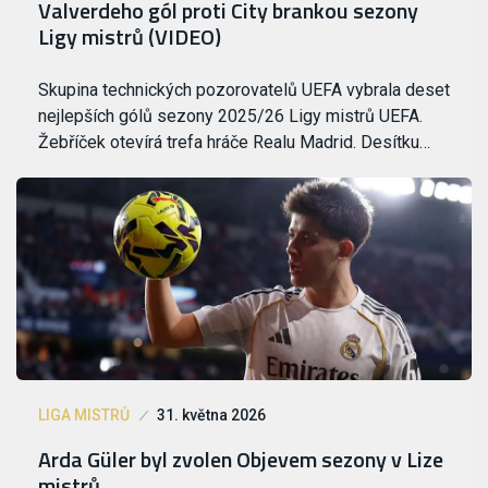
Valverdeho gól proti City brankou sezony
Ligy mistrů (VIDEO)
Skupina technických pozorovatelů UEFA vybrala deset
nejlepších gólů sezony 2025/26 Ligy mistrů UEFA.
Žebříček otevírá trefa hráče Realu Madrid. Desítku…
LIGA MISTRŮ
31. května 2026
Arda Güler byl zvolen Objevem sezony v Lize
mistrů