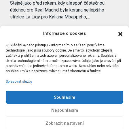
Stejně jako před rokem, kdy alespoň částečnou
útěchou pro Real Madrid byla koruna nejlepšího
střelce La Ligy pro Kyliana Mbappého,…
Informace o cookies
K ukládání a/nebo přístupu k informacím o zařízení používáme
technologie, jako jsou soubory cookie. Děláme to, abychom zlepšili
zážitek z prohlížení a zobrazovali personalizované reklamy. Souhlas s
těmito technologiemi nám umožní zpracovávat údaje, jako je chování při
procházení nebo jedinečná ID na tomto webu. Nesouhlas nebo odvolání
souhlasu může nepříznivě ovlivnit určité vlastnosti a funkce.
Spravovat služby
Portál Bílýbalet.cz byl založen pod názvem Real-
Madrid.cz v roce 2007
Souhlasím
Kopírování obsahu je přísně zakázáno.
Nesouhlasím
Zobrazit nastavení