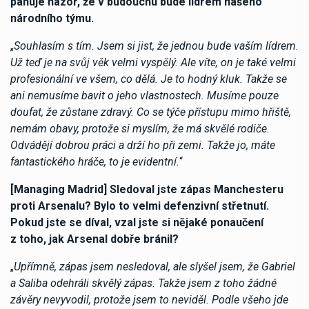
panuje názor, že v budoucnu bude lídrem našeho
národního týmu.
„
Souhlasím s tím. Jsem si jist, že jednou bude vaším lídrem.
Už teď je na svůj věk velmi vyspělý. Ale víte, on je také velmi
profesionální ve všem, co dělá. Je to hodný kluk. Takže se
ani nemusíme bavit o jeho vlastnostech. Musíme pouze
doufat, že zůstane zdravý. Co se týče přístupu mimo hřiště,
nemám obavy, protože si myslím, že má skvělé rodiče.
Odvádějí dobrou práci a drží ho při zemi. Takže jo, máte
fantastického hráče, to je evidentní.
“
[Managing Madrid] Sledoval jste zápas Manchesteru
proti Arsenalu? Bylo to velmi defenzivní střetnutí.
Pokud jste se díval, vzal jste si nějaké ponaučení
z toho, jak Arsenal dobře bránil?
„
Upřímně, zápas jsem nesledoval, ale slyšel jsem, že Gabriel
a Saliba odehráli skvělý zápas. Takže jsem z toho žádné
závěry nevyvodil, protože jsem to neviděl. Podle všeho jde