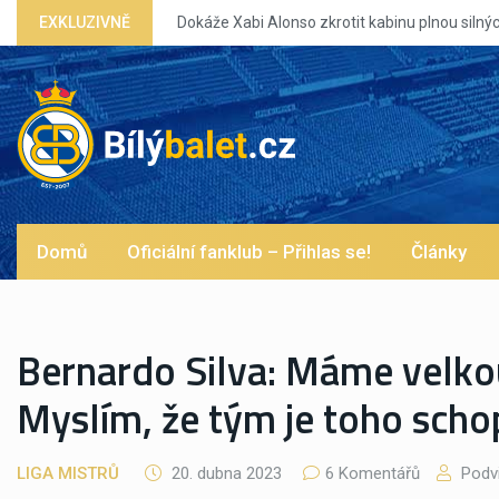
EXKLUZIVNĚ
Dokáže Xabi Alonso zkrotit kabinu plnou silných eg?
Domů
Oficiální fanklub – Přihlas se!
Články
Bernardo Silva: Máme velkou
Myslím, že tým je toho sch
LIGA MISTRŮ
20. dubna 2023
6 Komentářů
Podv