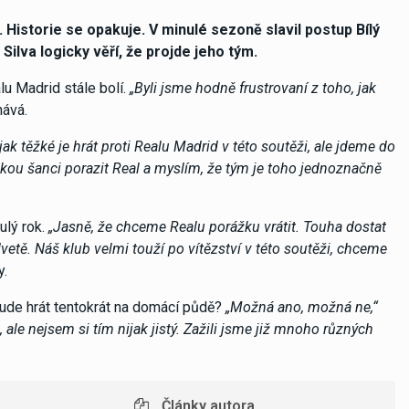
 Historie se opakuje. V minulé sezoně slavil postup Bílý
ilva logicky věří, že projde jeho tým.
lu Madrid stále bolí.
„Byli jsme hodně frustrovaní z toho, jak
nává.
jak těžké je hrát proti Realu Madrid v této soutěži, ale jdeme do
kou šanci porazit Real a myslím, že tým je toho jednoznačně
lý rok.
„Jasně, že chceme Realu porážku vrátit. Touha dostat
vetě. Náš klub velmi touží po vítězství v této soutěži, chceme
y.
ude hrát tentokrát na domácí půdě?
„Možná ano, možná ne,“
ale nejsem si tím nijak jistý. Zažili jsme již mnoho různých
Články autora