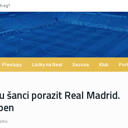
Přestupy
Lístky na Real
Sezona
Klub
Port
 šanci porazit Real Madrid.
open
inho