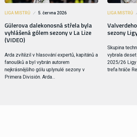
LIGA MISTRŮ
5. června 2026
LIGA MISTRŮ
Gülerova dalekonosná střela byla
Valverdeho 
vyhlášená gólem sezony v La Lize
sezony Lig
(VIDEO)
Skupina tech
Arda zvítězil v hlasování expertů, kapitánů a
vybrala deset
fanoušků a byl vybrán autorem
2025/26 Ligy 
nejkrásnějšího gólu uplynulé sezony v
trefa hráče R
Primera División. Arda…