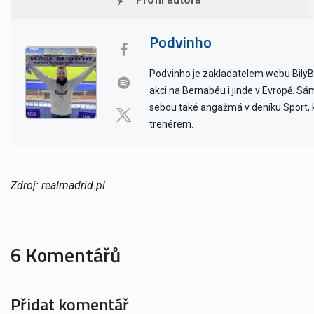
Podvinho
Podvinho je zakladatelem webu BilyBal
akci na Bernabéu i jinde v Evropě. Sám 
sebou také angažmá v deníku Sport, kd
trenérem.
Zdroj: realmadrid.pl
6 Komentářů
Přidat komentář