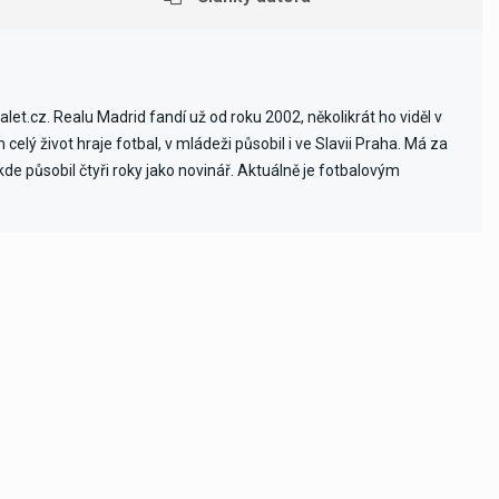
et.cz. Realu Madrid fandí už od roku 2002, několikrát ho viděl v
celý život hraje fotbal, v mládeži působil i ve Slavii Praha. Má za
e působil čtyři roky jako novinář. Aktuálně je fotbalovým