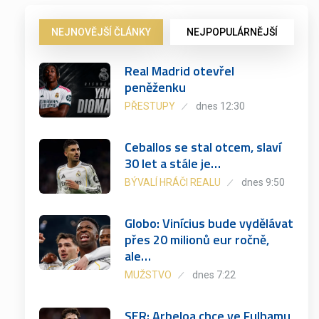
NEJNOVĚJŠÍ ČLÁNKY
NEJPOPULÁRNĚJŠÍ
Real Madrid otevřel
peněženku
PŘESTUPY
dnes 12:30
Ceballos se stal otcem, slaví
30 let a stále je…
BÝVALÍ HRÁČI REALU
dnes 9:50
Globo: Vinícius bude vydělávat
přes 20 milionů eur ročně,
ale…
MUŽSTVO
dnes 7:22
SER: Arbeloa chce ve Fulhamu