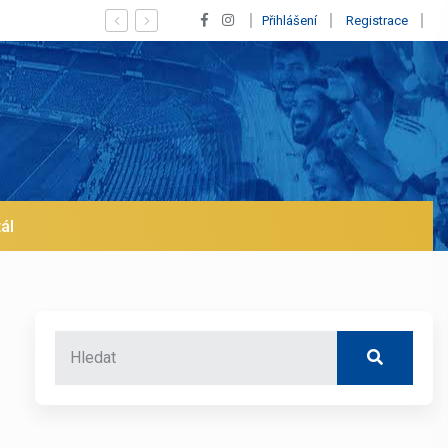
Vypískaný Vinícius! Blíží se jeho odchod z Realu a pustí
Přihlášení
Registrace
ál