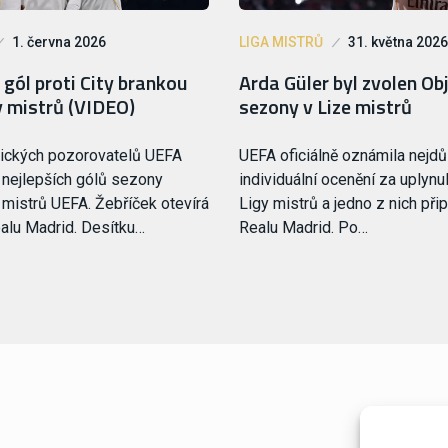
1. června 2026
LIGA MISTRŮ
31. května 2026
gól proti City brankou
Arda Güler byl zvolen O
y mistrů (VIDEO)
sezony v Lize mistrů
nických pozorovatelů UEFA
UEFA oficiálně oznámila nejdůl
 nejlepších gólů sezony
individuální ocenění za uplyn
mistrů UEFA. Žebříček otevírá
Ligy mistrů a jedno z nich přip
ealu Madrid. Desítku…
Realu Madrid. Po…