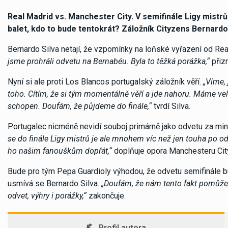
Real Madrid vs. Manchester City. V semifinále Ligy mistrů.
balet, kdo to bude tentokrát? Záložník Cityzens Bernardo S
Bernardo Silva netají, že vzpomínky na loňské vyřazení od Rea
jsme prohráli odvetu na Bernabéu. Byla to těžká porážka,“
přiz
Nyní si ale proti Los Blancos portugalský záložník věří.
„Víme, 
toho. Cítím, že si tým momentálně věří a jde nahoru. Máme vel
schopen. Doufám, že půjdeme do finále,“
tvrdí Silva.
Portugalec nicméně nevidí souboj primárně jako odvetu za minu
se do finále Ligy mistrů je ale mnohem víc než jen touha po od
ho našim fanouškům dopřát,“
doplňuje opora Manchesteru Cit
Bude pro tým Pepa Guardioly výhodou, že odvetu semifinále b
usmívá se Bernardo Silva.
„Doufám, že nám tento fakt pomůže, 
odvet, výhry i porážky,“
zakončuje.
Profil autora