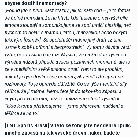
abyste dosáhli remontady?
„
Pokud jde o první část otázky, jak jsi sám řekl – je to fotbal.
Je úplně normální, že na hřišti, kde hrajeme o nejvyšší cíle,
emoce stoupají a komunikujeme se spoluhráči hlasitěji, než
bychom to dělali s mámou, tátou, manželkou nebo někým
takovým [úsměv]. Se spoluhráči máme jiný druh vztahu.
Jsme k sobě upřímní a bezprostřední. Vy tomu dáváte větší
váhu, než to skutečně má. Myslím, že na každou vypjatou
výměnu názorů připadá dvacet pozitivních momentů, ale to
se v mediálním světě snadno ztratí. Není to ale problém,
dokud je tým dostatečně upřímný, aby vedl tyto upřímné
rozhovory. To je opravdu důležité. Co se týče mentální síly,
věříme, že ji máme. Nemůžete jít do takového zápasu s
jiným přesvědčením, než že dokážeme otočit výsledek.
Takto k tomu přistupujeme — jsme připraveni, nadšení a
těšíme se na to
.“
[TNT Sports Brasil] V této sezóně jste neodehráli příliš
mnoho zápasů na tak vysoké úrovni, jakou budete