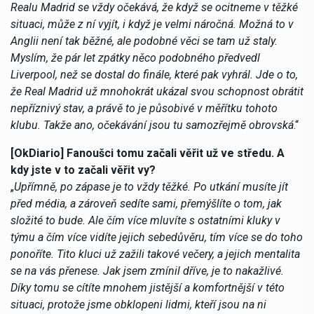
Realu Madrid se vždy očekává, že když se ocitneme v těžké
situaci, může z ní vyjít, i když je velmi náročná. Možná to v
Anglii není tak běžné, ale podobné věci se tam už staly.
Myslím, že pár let zpátky něco podobného předvedl
Liverpool, než se dostal do finále, které pak vyhrál. Jde o to,
že Real Madrid už mnohokrát ukázal svou schopnost obrátit
nepříznivý stav, a právě to je působivé v měřítku tohoto
klubu. Takže ano, očekávání jsou tu samozřejmě obrovská
.“
[OkDiario] Fanoušci tomu začali věřit už ve středu. A
kdy jste v to začali věřit vy?
„
Upřímně, po zápase je to vždy těžké. Po utkání musíte jít
před média, a zároveň sedíte sami, přemýšlíte o tom, jak
složité to bude. Ale čím více mluvíte s ostatními kluky v
týmu a čím více vidíte jejich sebedůvěru, tím více se do toho
ponoříte. Tito kluci už zažili takové večery, a jejich mentalita
se na vás přenese. Jak jsem zmínil dříve, je to nakažlivé.
Díky tomu se cítíte mnohem jistější a komfortnější v této
situaci, protože jsme obklopeni lidmi, kteří jsou na ni