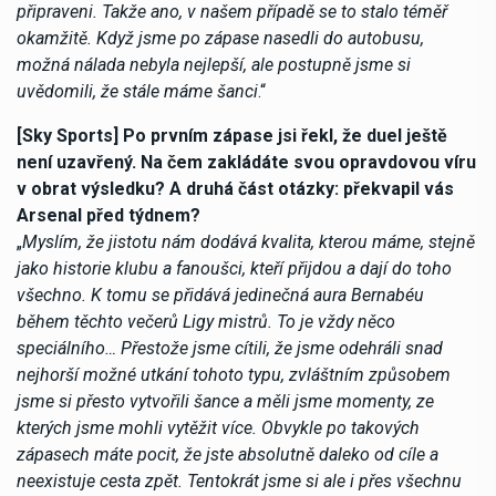
připraveni. Takže ano, v našem případě se to stalo téměř
okamžitě. Když jsme po zápase nasedli do autobusu,
možná nálada nebyla nejlepší, ale postupně jsme si
uvědomili, že stále máme šanci
.“
[Sky Sports] Po prvním zápase jsi řekl, že duel ještě
není uzavřený. Na čem zakládáte svou opravdovou víru
v obrat výsledku? A druhá část otázky: překvapil vás
Arsenal před týdnem?
„
Myslím, že jistotu nám dodává kvalita, kterou máme, stejně
jako historie klubu a fanoušci, kteří přijdou a dají do toho
všechno. K tomu se přidává jedinečná aura Bernabéu
během těchto večerů Ligy mistrů. To je vždy něco
speciálního… Přestože jsme cítili, že jsme odehráli snad
nejhorší možné utkání tohoto typu, zvláštním způsobem
jsme si přesto vytvořili šance a měli jsme momenty, ze
kterých jsme mohli vytěžit více. Obvykle po takových
zápasech máte pocit, že jste absolutně daleko od cíle a
neexistuje cesta zpět. Tentokrát jsme si ale i přes všechnu