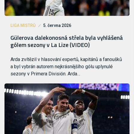
LIGA MISTRŮ
5. června 2026
Gülerova dalekonosná střela byla vyhlášená
gólem sezony v La Lize (VIDEO)
Arda zvítězil v hlasování expertů, kapitánů a fanoušků
a byl vybrán autorem nejkrásnějšího gólu uplynulé
sezony v Primera División. Arda…