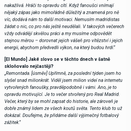
nakažlivá. Hráči to opravdu cítí. Když fanoušci vnímají
nějaký zápas jako mimořádně důležitý a znamená pro ně
víc, dodává nám to další motivaci. Nemusím madridistas
žádat o nic, co pro nás ještě neudělali. V takových večerech
vždy odvádějí skvělou práci a my musíme odpovědět
stejnou měrou – dorovnat jejich vášeň pro vítězství i jejich
energii, abychom předvedli výkon, na který budou hrdí
.“
[El Mundo] Jaké slovo se v těchto dnech v šatně
skloňovalo nejčastěji?
„
Remontada
.
[úsměv] Upřímně, za poslední týden jsem ho
slyšel snad milionkrát. Viděl jsem milion videí na internetu
vytvořených fanoušky, pravděpodobně i vámi. Ano, je to
opravdu motivující. Je to večer stvořený pro Real Madrid.
Večer, který by se mohl zapsat do historie, ale zároveň je
dobře známý lidem ze všech koutů světa. Tento klub to už
dokázal. Doufejme, že přidáme další výjimečný fotbalový
zážitek
.“