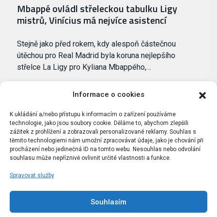
Mbappé ovládl střeleckou tabulku Ligy
mistrů, Vinícius má nejvíce asistencí
Stejně jako před rokem, kdy alespoň částečnou
útěchou pro Real Madrid byla koruna nejlepšího
střelce La Ligy pro Kyliana Mbappého,…
Informace o cookies
K ukládání a/nebo přístupu k informacím o zařízení používáme
technologie, jako jsou soubory cookie. Děláme to, abychom zlepšili
zážitek z prohlížení a zobrazovali personalizované reklamy. Souhlas s
těmito technologiemi nám umožní zpracovávat údaje, jako je chování při
procházení nebo jedinečná ID na tomto webu. Nesouhlas nebo odvolání
souhlasu může nepříznivě ovlivnit určité vlastnosti a funkce.
Spravovat služby
Portál Bílýbalet.cz byl založen pod názvem Real-
Madrid.cz v roce 2007
Souhlasím
Kopírování obsahu je přísně zakázáno.