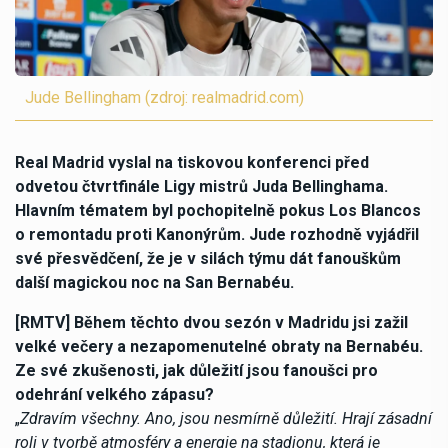
Jude Bellingham (zdroj: realmadrid.com)
Real Madrid vyslal na tiskovou konferenci před
odvetou čtvrtfinále Ligy mistrů Juda Bellinghama.
Hlavním tématem byl pochopitelně pokus Los Blancos
o remontadu proti Kanonýrům. Jude rozhodně vyjádřil
své přesvědčení, že je v silách týmu dát fanouškům
další magickou noc na San Bernabéu.
[RMTV] Během těchto dvou sezón v Madridu jsi zažil
velké večery a nezapomenutelné obraty na Bernabéu.
Ze své zkušenosti, jak důležití jsou fanoušci pro
odehrání velkého zápasu?
„
Zdravím všechny. Ano, jsou nesmírně důležití. Hrají zásadní
roli v tvorbě atmosféry a energie na stadionu, která je