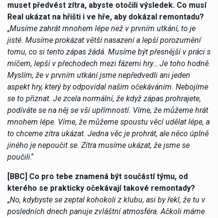
muset předvést zítra, abyste otočili výsledek. Co musí
Real ukázat na hřišti i ve hře, aby dokázal remontadu?
„
Musíme zahrát mnohem lépe než v prvním utkání, to je
jisté. Musíme prokázat větší nasazení a lepší porozumění
tomu, co si tento zápas žádá. Musíme být přesnější v práci s
míčem, lepší v přechodech mezi fázemi hry… Je toho hodně.
Myslím, že v prvním utkání jsme nepředvedli ani jeden
aspekt hry, který by odpovídal našim očekáváním. Nebojíme
se to přiznat. Je zcela normální, že když zápas prohrajete,
podíváte se na něj se vší upřímností. Víme, že můžeme hrát
mnohem lépe. Víme, že můžeme spoustu věcí udělat lépe, a
to chceme zítra ukázat. Jedna věc je prohrát, ale něco úplně
jiného je nepoučit se. Zítra musíme ukázat, že jsme se
poučili
.“
[BBC] Co pro tebe znamená být součástí týmu, od
kterého se prakticky očekávají takové remontady?
„
No, kdybyste se zeptal kohokoli z klubu, asi by řekl, že tu v
posledních dnech panuje zvláštní atmosféra. Ačkoli máme