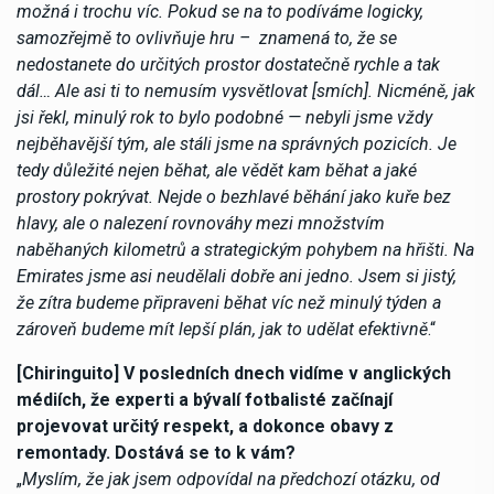
možná i trochu víc. Pokud se na to podíváme logicky,
samozřejmě to ovlivňuje hru – znamená to, že se
nedostanete do určitých prostor dostatečně rychle a tak
dál… Ale asi ti to nemusím vysvětlovat [smích]. Nicméně, jak
jsi řekl, minulý rok to bylo podobné — nebyli jsme vždy
nejběhavější tým, ale stáli jsme na správných pozicích. Je
tedy důležité nejen běhat, ale vědět kam běhat a jaké
prostory pokrývat. Nejde o bezhlavé běhání jako kuře bez
hlavy, ale o nalezení rovnováhy mezi množstvím
naběhaných kilometrů a strategickým pohybem na hřišti. Na
Emirates jsme asi neudělali dobře ani jedno. Jsem si jistý,
že zítra budeme připraveni běhat víc než minulý týden a
zároveň budeme mít lepší plán, jak to udělat efektivně
.“
[Chiringuito] V posledních dnech vidíme v anglických
médiích, že experti a bývalí fotbalisté začínají
projevovat určitý respekt, a dokonce obavy z
remontady. Dostává se to k vám?
„
Myslím, že jak jsem odpovídal na předchozí otázku, od