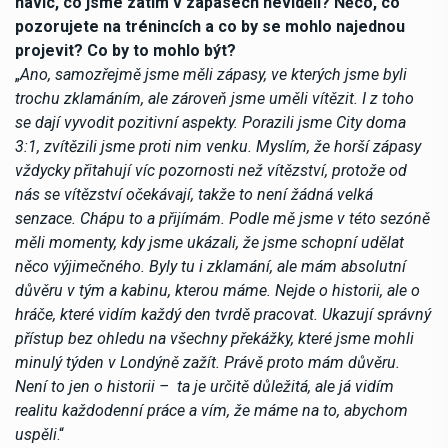
navíc, co jsme zatím v zápasech neviděli? Něco, co
pozorujete na trénincích a co by se mohlo najednou
projevit? Co by to mohlo být?
„
Ano, samozřejmě jsme měli zápasy, ve kterých jsme byli
trochu zklamáním, ale zároveň jsme uměli vítězit. I z toho
se dají vyvodit pozitivní aspekty. Porazili jsme City doma
3:1, zvítězili jsme proti nim venku. Myslím, že horší zápasy
vždycky přitahují víc pozornosti než vítězství, protože od
nás se vítězství očekávají, takže to není žádná velká
senzace. Chápu to a přijímám. Podle mě jsme v této sezóně
měli momenty, kdy jsme ukázali, že jsme schopní udělat
něco výjimečného. Byly tu i zklamání, ale mám absolutní
důvěru v tým a kabinu, kterou máme. Nejde o historii, ale o
hráče, které vidím každý den tvrdě pracovat. Ukazují správný
přístup bez ohledu na všechny překážky, které jsme mohli
minulý týden v Londýně zažít. Právě proto mám důvěru.
Není to jen o historii – ta je určitě důležitá, ale já vidím
realitu každodenní práce a vím, že máme na to, abychom
uspěli
.“