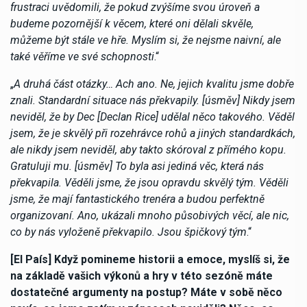
frustraci uvědomili, že pokud zvýšíme svou úroveň a
budeme pozornější k věcem, které oni dělali skvěle,
můžeme být stále ve hře. Myslím si, že nejsme naivní, ale
také věříme ve své schopnosti
.“
„
A druhá část otázky… Ach ano. Ne, jejich kvalitu jsme dobře
znali. Standardní situace nás překvapily. [úsměv] Nikdy jsem
neviděl, že by Dec [Declan Rice] udělal něco takového. Věděl
jsem, že je skvělý při rozehrávce rohů a jiných standardkách,
ale nikdy jsem neviděl, aby takto skóroval z přímého kopu.
Gratuluji mu. [úsměv] To byla asi jediná věc, která nás
překvapila. Věděli jsme, že jsou opravdu skvělý tým. Věděli
jsme, že mají fantastického trenéra a budou perfektně
organizovaní. Ano, ukázali mnoho působivých věcí, ale nic,
co by nás vyloženě překvapilo. Jsou špičkový tým
.“
[El País] Když pomineme historii a emoce, myslíš si, že
na základě vašich výkonů a hry v této sezóně máte
dostatečné argumenty na postup? Máte v sobě něco