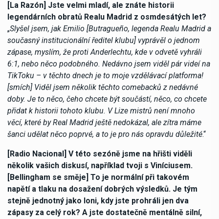
[La Razón] Jste velmi mladí, ale znáte historii
legendárních obratů Realu Madrid z osmdesátých let?
„
Slyšel jsem, jak Emilio [Butragueño, legenda Realu Madrid a
současný institucionální ředitel klubu] vyprávěl o jednom
zápase, myslím, že proti Anderlechtu, kde v odvetě vyhráli
6:1, nebo něco podobného. Nedávno jsem viděl pár videí na
TikToku – v těchto dnech je to moje vzdělávací platforma!
[smích] Viděl jsem několik těchto comebacků z nedávné
doby. Je to něco, čeho chcete být součástí, něco, co chcete
přidat k historii tohoto klubu. V Lize mistrů není mnoho
věcí, které by Real Madrid ještě nedokázal, ale zítra máme
šanci udělat něco poprvé, a to je pro nás opravdu důležité
.“
[Radio Nacional] V této sezóně jsme na hřišti viděli
několik vašich diskusí, například tvoji s Viníciusem.
[Bellingham se směje] To je normální při takovém
napětí a tlaku na dosažení dobrých výsledků. Je tým
stejně jednotný jako loni, kdy jste prohráli jen dva
zápasy za celý rok? A jste dostatečně mentálně silní,