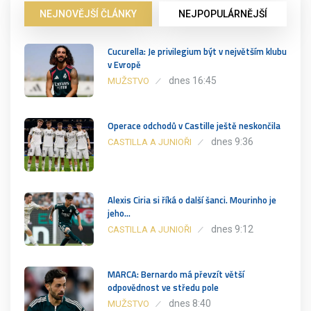
NEJNOVĚJŠÍ ČLÁNKY
NEJPOPULÁRNĚJŠÍ
Cucurella: Je privilegium být v největším klubu
v Evropě
dnes 16:45
MUŽSTVO
Operace odchodů v Castille ještě neskončila
dnes 9:36
CASTILLA A JUNIOŘI
Alexis Ciria si říká o další šanci. Mourinho je
jeho…
dnes 9:12
CASTILLA A JUNIOŘI
MARCA: Bernardo má převzít větší
odpovědnost ve středu pole
dnes 8:40
MUŽSTVO