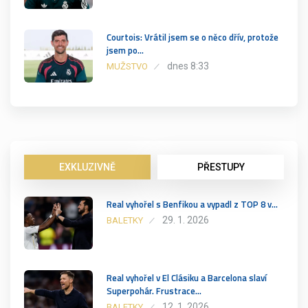
Courtois: Vrátil jsem se o něco dřív, protože
jsem po…
dnes 8:33
MUŽSTVO
EXKLUZIVNĚ
PŘESTUPY
Real vyhořel s Benfikou a vypadl z TOP 8 v…
29. 1. 2026
BALETKY
Real vyhořel v El Clásiku a Barcelona slaví
Superpohár. Frustrace…
12. 1. 2026
BALETKY