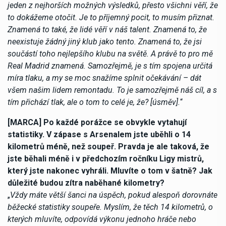
jeden z nejhorších možných výsledků, přesto všichni věří, že
to dokážeme otočit. Je to příjemný pocit, to musím přiznat.
Znamená to také, že lidé věří v náš talent. Znamená to, že
neexistuje žádný jiný klub jako tento. Znamená to, že jsi
součástí toho nejlepšího klubu na světě. A právě to pro mě
Real Madrid znamená. Samozřejmě, je s tím spojena určitá
míra tlaku, a my se moc snažíme splnit očekávání – dát
všem našim lidem remontadu. To je samozřejmě náš cíl, a s
tím přichází tlak, ale o tom to celé je, že? [úsměv].
“
[MARCA] Po každé porážce se obvykle vytahují
statistiky. V zápase s Arsenalem jste uběhli o 14
kilometrů méně, než soupeř. Pravda je ale taková, že
jste běhali méně i v předchozím ročníku Ligy mistrů,
který jste nakonec vyhráli. Mluvíte o tom v šatně? Jak
důležité budou zítra naběhané kilometry?
„
Vždy máte větší šanci na úspěch, pokud alespoň dorovnáte
běžecké statistiky soupeře. Myslím, že těch 14 kilometrů, o
kterých mluvíte, odpovídá výkonu jednoho hráče nebo