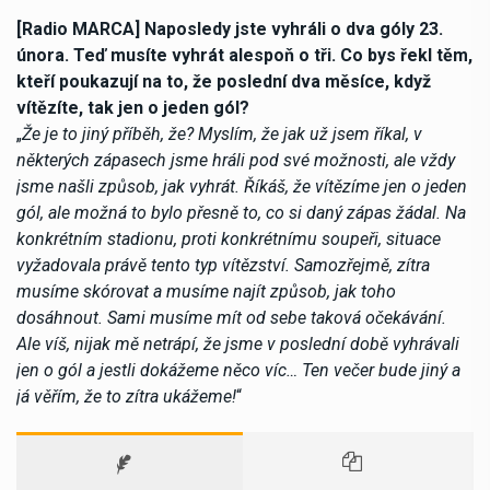
[Radio MARCA] Naposledy jste vyhráli o dva góly 23.
února. Teď musíte vyhrát alespoň o tři. Co bys řekl těm,
kteří poukazují na to, že poslední dva měsíce, když
vítězíte, tak jen o jeden gól?
„
Že je to jiný příběh, že? Myslím, že jak už jsem říkal, v
některých zápasech jsme hráli pod své možnosti, ale vždy
jsme našli způsob, jak vyhrát. Říkáš, že vítězíme jen o jeden
gól, ale možná to bylo přesně to, co si daný zápas žádal. Na
konkrétním stadionu, proti konkrétnímu soupeři, situace
vyžadovala právě tento typ vítězství. Samozřejmě, zítra
musíme skórovat a musíme najít způsob, jak toho
dosáhnout. Sami musíme mít od sebe taková očekávání.
Ale víš, nijak mě netrápí, že jsme v poslední době vyhrávali
jen o gól a jestli dokážeme něco víc… Ten večer bude jiný a
já věřím, že to zítra ukážeme!
“