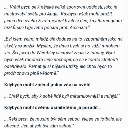
„
… Vrátil bych se k nějaké velké sportovní události, jako je
mistrovství světa pro Anglii. Kdybych však mohl prožít
jeden den svého života, vybral bych si den, kdy Birmingham
hrál finále Ligového poháru proti Arsenalu.“
„
Byl jsem velmi mladý, ale dodnes na to vzpomínám jako na
skvělý okamžik. Myslím, že dnes bych si ho vážil mnohem
víc. Šel jsem do Wembley sledovat zápas z tribuny. Nyní
bych však mnohem lépe pochopil, co se v tomto střetnutí
odehrávalo. Pamatuji si nějaké útržky, ale chtěl bych to
prožít znovu plně vědomě.“
Kdybych mohl změnit jednu věc na světě…
„…
Chtěl bych, aby k sobě lidé byli mírumilovnější a milejší.“
Kdybych mohl svému osmiletému já poradit…
„…
Řekl bych, že musím být sám sebou. Nejen ve fotbale, ale
obecně. Jen abych byl sám sebou.“