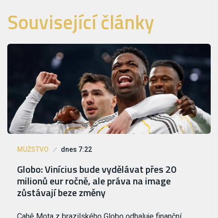
Související články
MUŽSTVO
dnes 7:22
Globo: Vinícius bude vydělávat přes 20
milionů eur ročně, ale práva na image
zůstávají beze změny
Cahê Mota z brazilského Globo odhaluje finanční