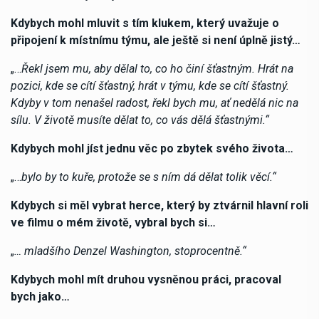
Kdybych mohl mluvit s tím klukem, který uvažuje o
připojení k místnímu týmu, ale ještě si není úplně jistý…
„…
Řekl jsem mu, aby dělal to, co ho činí šťastným. Hrát na
pozici, kde se cítí šťastný, hrát v týmu, kde se cítí šťastný.
Kdyby v tom nenašel radost, řekl bych mu, ať nedělá nic na
sílu. V životě musíte dělat to, co vás dělá šťastnými.“
Kdybych mohl jíst jednu věc po zbytek svého života…
„…
bylo by to kuře, protože se s ním dá dělat tolik věcí.“
Kdybych si měl vybrat herce, který by ztvárnil hlavní roli
ve filmu o mém životě, vybral bych si…
„
… mladšího Denzel Washington, stoprocentně.“
Kdybych mohl mít druhou vysněnou práci, pracoval
bych jako…