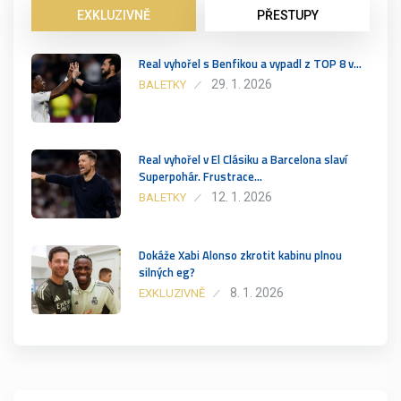
EXKLUZIVNĚ
PŘESTUPY
Real vyhořel s Benfikou a vypadl z TOP 8 v…
29. 1. 2026
BALETKY
Real vyhořel v El Clásiku a Barcelona slaví
Superpohár. Frustrace…
12. 1. 2026
BALETKY
Dokáže Xabi Alonso zkrotit kabinu plnou
silných eg?
8. 1. 2026
EXKLUZIVNĚ