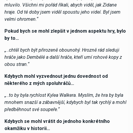
mluvilo. Všichni mi pořád říkali, abych viděl, jak Zidane
hraje. Od té doby jsem viděl spoustu jeho videí. Byl jsem
velmi ohromen.“
Pokud bych se mohl zlepšit v jednom aspektu hry, bylo
by to…
„…
chtěl bych být přirozeně obounohý. Hrozně rád sleduji
hráče jako Dembélé a další hráče, kteří umí rohové kopy z
obou stran.“
Kdybych mohl vyzvednout jednu dovednost od
některého z mých spoluhráčů…
„…
to by byla rychlost Kylea Walkera. Myslím, že hra by byla
mnohem snazší a zábavnější, kdybych byl tak rychlý a mohl
předběhnout své soupeře.“
Kdybych se mohl vrátit do jednoho konkrétního
okamžiku v historii…