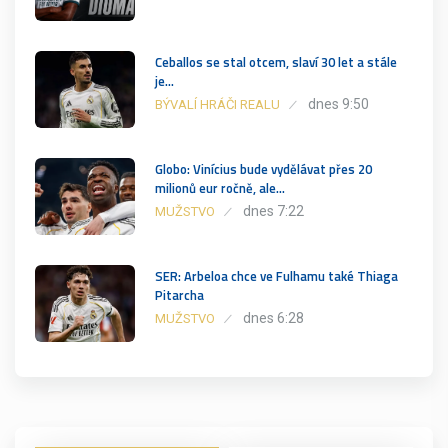
Ceballos se stal otcem, slaví 30 let a stále
je…
dnes 9:50
BÝVALÍ HRÁČI REALU
Globo: Vinícius bude vydělávat přes 20
milionů eur ročně, ale…
dnes 7:22
MUŽSTVO
SER: Arbeloa chce ve Fulhamu také Thiaga
Pitarcha
dnes 6:28
MUŽSTVO