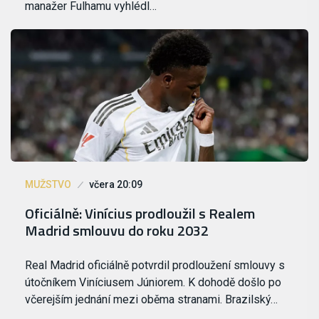
manažer Fulhamu vyhlédl…
MUŽSTVO
včera 20:09
Oficiálně: Vinícius prodloužil s Realem
Madrid smlouvu do roku 2032
Real Madrid oficiálně potvrdil prodloužení smlouvy s
útočníkem Viníciusem Júniorem. K dohodě došlo po
včerejším jednání mezi oběma stranami. Brazilský…