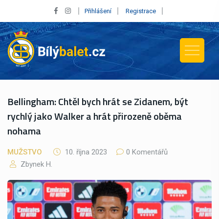
Přihlášení
Registrace
Bellingham: Chtěl bych hrát se Zidanem, být
rychlý jako Walker a hrát přirozeně oběma
nohama
MUŽSTVO
10. října 2023
0 Komentářů
Zbynek H.