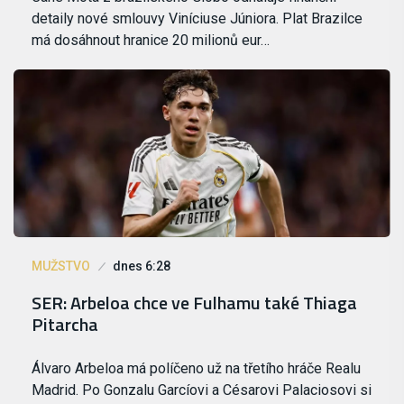
detaily nové smlouvy Viníciuse Júniora. Plat Brazilce
má dosáhnout hranice 20 milionů eur…
MUŽSTVO
dnes 6:28
SER: Arbeloa chce ve Fulhamu také Thiaga
Pitarcha
Álvaro Arbeloa má políčeno už na třetího hráče Realu
Madrid. Po Gonzalu Garcíovi a Césarovi Palaciosovi si