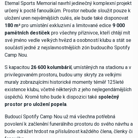
Eternal Sports Memorial navrhl jedinečný komplexní projekt
určený k poctě fanouškům. Prostor nebude sloužit pouze k
uložení uren nejvěrnějších culés, ale bude také disponovat
180 m²
pro umístění exkluzivní a limitované edice
9 000
pamětních destiček
pro všechny příznivce, kteří chtějí mít
své jméno vedle velkých hvězd a osobností klubu a stát se
součástí jedné z nejslavnostnějších zón budoucího Spotify
Camp Nou.
S kapacitou
26 600 kolumbárií
, umístěných na stadionu a v
privilegovaném prostoru, budou urny skryty za velkými
muraly zobrazujícími historické momenty téměř 125leté
existence klubu, včetně některých z jeho nejlegendárnějších
úspěchů. Kromě toho bude k dispozici také
společný
prostor pro uložení popela
.
Budoucí Spotify Camp Nou už má všechna potřebná
povolení k začlenění funerálního prostoru do svého návrhu a
bude odrážet hrdost na příslušnost každého člena, členky či