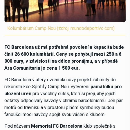
Kolumbárium Camp Nou (zdroj: mundodeportivo.com)
FC Barcelona
už má potřebná povolení a kapacita bude
činit
26 600 kolumbárií
. Ceny se pohybují
mezi 250 a 6
000 eury
, v závislosti na délce pronájmu, a v případě
Ara Comunitaria
je cena
1 500 eur
.
FC Barcelona v úterý oznámila nový projekt zahrnutý do
rekonstrukce Spotify Camp Nou: vytvoření
památníku pro
uložení uren
pro všechny culés, kteří si přejí, aby jejich
ostatky odpočívaly navždy v chrámu barcelonismu. Jen pár
metrů od trávníku a v prostoru plném symboliky budou
fanoušci moci navždy spojit svou vášeň s klubem.
Pod názvem
Memorial FC Barcelona
klub společně s