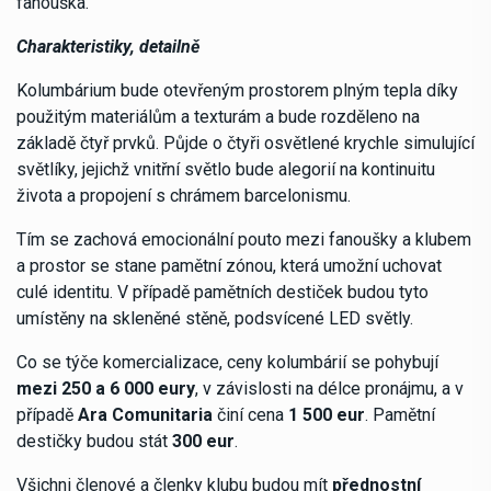
fanouška.
Charakteristiky, detailně
Kolumbárium bude otevřeným prostorem plným tepla díky
použitým materiálům a texturám a bude rozděleno na
základě čtyř prvků. Půjde o čtyři osvětlené krychle simulující
světlíky, jejichž vnitřní světlo bude alegorií na kontinuitu
života a propojení s chrámem barcelonismu.
Tím se zachová emocionální pouto mezi fanoušky a klubem
a prostor se stane pamětní zónou, která umožní uchovat
culé identitu. V případě pamětních destiček budou tyto
umístěny na skleněné stěně, podsvícené LED světly.
Co se týče komercializace, ceny kolumbárií se pohybují
mezi 250 a 6 000 eury
, v závislosti na délce pronájmu, a v
případě
Ara Comunitaria
činí cena
1 500 eur
. Pamětní
destičky budou stát
300 eur
.
Všichni členové a členky klubu budou mít
přednostní