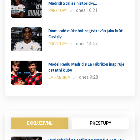
Madrid! Stal se historicky…
dnes 16:21
PŘESTUPY
Diomandé může být registrován jako hráč
Castilly
dnes 14:47
PŘESTUPY
Model Realu Madrid s La Fábrikou inspiruje
ostatní kluby
dnes 9:28
LA FÁBRICA
EXKLUZIVNĚ
PŘESTUPY
Real vyhořel s Benfikou a vypadl z TOP 8 v…