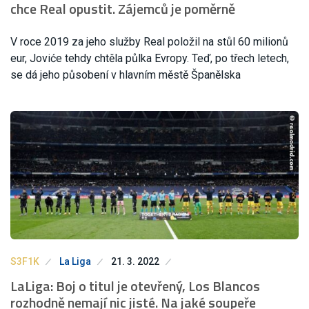
chce Real opustit. Zájemců je poměrně
V roce 2019 za jeho služby Real položil na stůl 60 milionů
eur, Joviće tehdy chtěla půlka Evropy. Teď, po třech letech,
se dá jeho působení v hlavním městě Španělska
S3F1K
La Liga
21. 3. 2022
LaLiga: Boj o titul je otevřený, Los Blancos
rozhodně nemají nic jisté. Na jaké soupeře