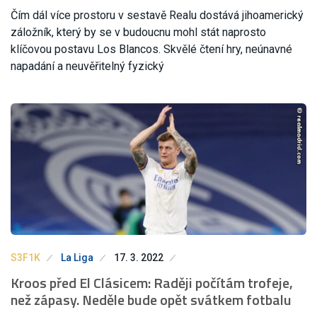
Čím dál více prostoru v sestavě Realu dostává jihoamerický
záložník, který by se v budoucnu mohl stát naprosto
klíčovou postavu Los Blancos. Skvělé čtení hry, neúnavné
napadání a neuvěřitelný fyzický
S3F1K
La Liga
17. 3. 2022
Kroos před El Clásicem: Raději počítám trofeje,
než zápasy. Neděle bude opět svátkem fotbalu