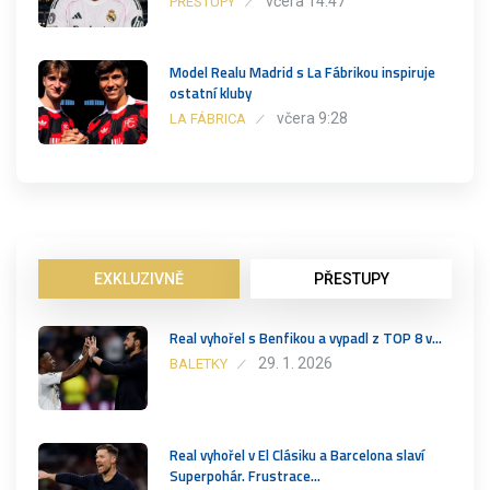
včera 14:47
PŘESTUPY
Model Realu Madrid s La Fábrikou inspiruje
ostatní kluby
včera 9:28
LA FÁBRICA
EXKLUZIVNĚ
PŘESTUPY
Real vyhořel s Benfikou a vypadl z TOP 8 v…
29. 1. 2026
BALETKY
Real vyhořel v El Clásiku a Barcelona slaví
Superpohár. Frustrace…