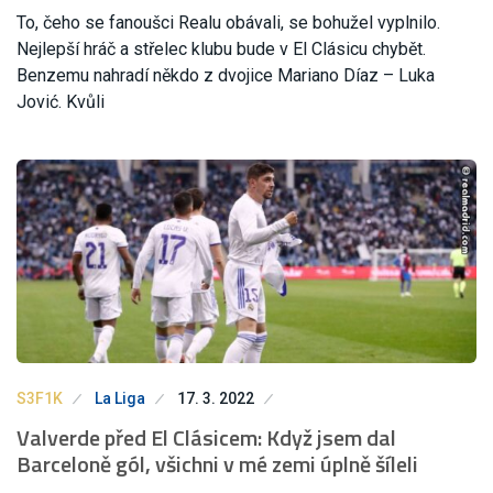
To, čeho se fanoušci Realu obávali, se bohužel vyplnilo.
Nejlepší hráč a střelec klubu bude v El Clásicu chybět.
Benzemu nahradí někdo z dvojice Mariano Díaz – Luka
Jović. Kvůli
S3F1K
La Liga
17. 3. 2022
Valverde před El Clásicem: Když jsem dal
Barceloně gól, všichni v mé zemi úplně šíleli