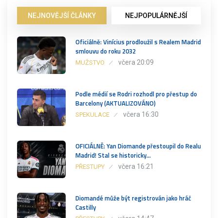
NEJNOVĚJŠÍ ČLÁNKY
NEJPOPULÁRNĚJŠÍ
Oficiálně: Vinícius prodloužil s Realem Madrid
smlouvu do roku 2032
včera 20:09
MUŽSTVO
Podle médií se Rodri rozhodl pro přestup do
Barcelony (AKTUALIZOVÁNO)
včera 16:30
SPEKULACE
OFICIÁLNĚ: Yan Diomande přestoupil do Realu
Madrid! Stal se historicky…
včera 16:21
PŘESTUPY
Diomandé může být registrován jako hráč
Castilly