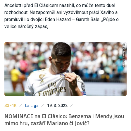
Ancelotti před El Clásicem nastínil, co může tento duel
rozhodnout. Nezapomněl ani vyzdvihnout práci Xaviho a
promluvil i o dvojici Eden Hazard – Gareth Bale. „Půjde o
velice náročný zápas,
S3F1K
La Liga
19. 3. 2022
NOMINACE na El Clásico: Benzema i Mendy jsou
mimo hru, zazáří Mariano či Jović?