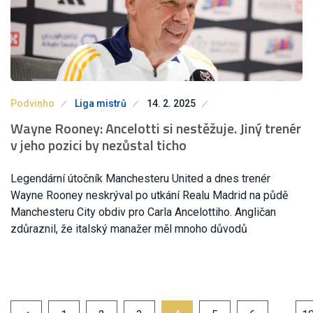
Podvinho
Liga mistrů
14. 2. 2025
Wayne Rooney: Ancelotti si nestěžuje. Jiný trenér
v jeho pozici by nezůstal ticho
Legendární útočník Manchesteru United a dnes trenér
Wayne Rooney neskrýval po utkání Realu Madrid na půdě
Manchesteru City obdiv pro Carla Ancelottiho. Angličan
zdůraznil, že italský manažer měl mnoho důvodů
…