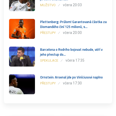
včera 20:03
MUŽSTVO
Plettenberg: Průlom! Garantovaná částka za
Diomandého činí 125 milionů, s…
včera 20:00
PŘESTUPY
Barcelona o Rodriho bojovat nebude, věří v
jeho přestup do…
včera 17:35
SPEKULACE
Ornstein: Arsenal jde po Viníciusovi naplno
včera 17:30
PŘESTUPY