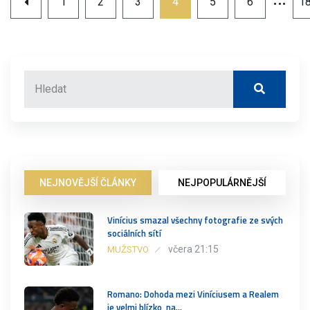
1
2
3
4
5
6
1
NEJNOVĚJŠÍ ČLÁNKY
NEJPOPULÁRNĚJŠÍ
Vinícius smazal všechny fotografie ze svých
sociálních sítí
včera 21:15
MUŽSTVO
Romano: Dohoda mezi Viníciusem a Realem
je velmi blízko, na…