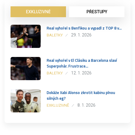
EXKLUZIVNĚ
PŘESTUPY
Real vyhořel s Benfikou a vypadl z TOP 8 v…
29. 1. 2026
BALETKY
Real vyhořel v El Clásiku a Barcelona slaví
Superpohár. Frustrace…
12. 1. 2026
BALETKY
Dokáže Xabi Alonso zkrotit kabinu plnou
silných eg?
8. 1. 2026
EXKLUZIVNĚ