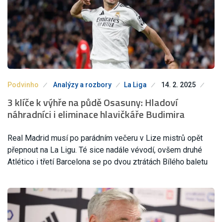
Podvinho
Analýzy a rozbory
La Liga
14. 2. 2025
3 klíče k výhře na půdě Osasuny: Hladoví
náhradníci i eliminace hlavičkáře Budimira
Real Madrid musí po parádním večeru v Lize mistrů opět
přepnout na La Ligu. Té sice nadále vévodí, ovšem druhé
Atlético i třetí Barcelona se po dvou ztrátách Bílého baletu