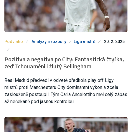
Podvinho
Analýzy a rozbory
Liga mistrů
20. 2. 2025
Pozitiva a negativa po City: Fantastická čtyřka,
zeď Tchouaméni i žlutý Bellingham
Real Madrid předvedl v odvetě předkola play off Ligy
mistrů proti Manchesteru City dominantní výkon a zcela
zaslouženě postoupil. Tým Carla Ancelottiho měl celý zápas
až nečekaně pod jasnou kontrolou.