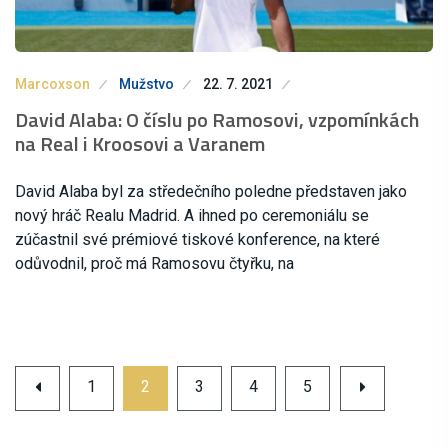
Marcoxson
Mužstvo
22. 7. 2021
David Alaba: O číslu po Ramosovi, vzpomínkách
na Real i Kroosovi a Varanem
David Alaba byl za středečního poledne představen jako
nový hráč Realu Madrid. A ihned po ceremoniálu se
zúčastnil své prémiové tiskové konference, na které
odůvodnil, proč má Ramosovu čtyřku, na
1
2
3
4
5