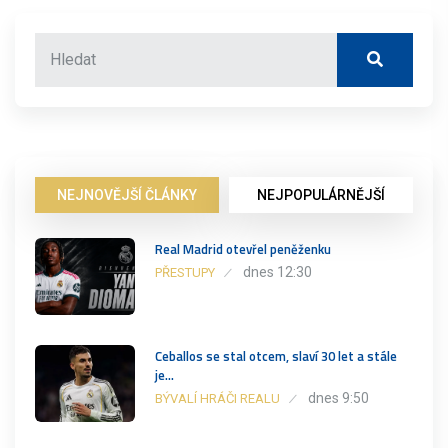
NEJNOVĚJŠÍ ČLÁNKY
NEJPOPULÁRNĚJŠÍ
Real Madrid otevřel peněženku
dnes 12:30
PŘESTUPY
Ceballos se stal otcem, slaví 30 let a stále
je…
dnes 9:50
BÝVALÍ HRÁČI REALU