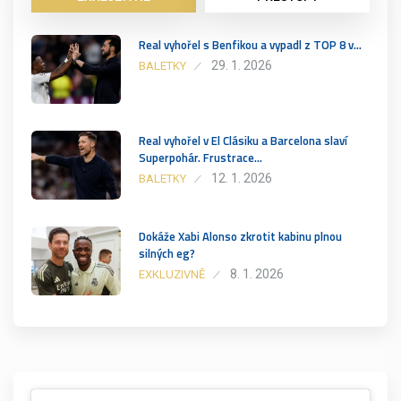
Real vyhořel s Benfikou a vypadl z TOP 8 v…
29. 1. 2026
BALETKY
Real vyhořel v El Clásiku a Barcelona slaví
Superpohár. Frustrace…
12. 1. 2026
BALETKY
Dokáže Xabi Alonso zkrotit kabinu plnou
silných eg?
8. 1. 2026
EXKLUZIVNĚ