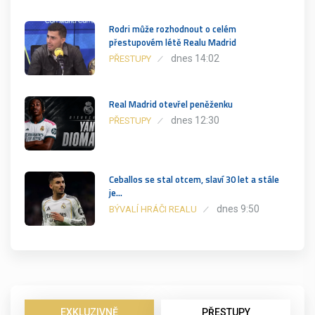
Rodri může rozhodnout o celém
přestupovém létě Realu Madrid
dnes 14:02
PŘESTUPY
Real Madrid otevřel peněženku
dnes 12:30
PŘESTUPY
Ceballos se stal otcem, slaví 30 let a stále
je…
dnes 9:50
BÝVALÍ HRÁČI REALU
EXKLUZIVNĚ
PŘESTUPY