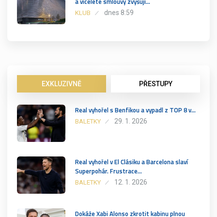
a víceleté smlouvy zvyšují…
dnes 8:59
KLUB
EXKLUZIVNĚ
PŘESTUPY
Real vyhořel s Benfikou a vypadl z TOP 8 v…
29. 1. 2026
BALETKY
Real vyhořel v El Clásiku a Barcelona slaví
Superpohár. Frustrace…
12. 1. 2026
BALETKY
Dokáže Xabi Alonso zkrotit kabinu plnou