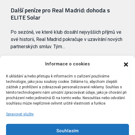
Další peníze pro Real Madrid: dohoda s
ELITE Solar
Po sezóně, ve které klub dosáhl nejvyšších příjmů ve
své historii, Real Madrid pokračuje v uzavírání nových
partnerských smluv. Tým…
Informace o cookies
K ukládání a/nebo přístupu k informacím o zařízení používáme
technologie, jako jsou soubory cookie. Děláme to, abychom zlepšili
zážitek z prohlížení a zobrazovali personalizované reklamy. Souhlas s
těmito technologiemi nám umožní zpracovávat údaje, jako je chování při
procházení nebo jedinečná ID na tomto webu. Nesouhlas nebo odvolání
souhlasu může nepříznivě ovlivnit určité vlastnosti a funkce.
Spravovat služby
Portál Bílýbalet.cz byl založen pod názvem Real-
Madrid.cz v roce 2007
Souhlasím