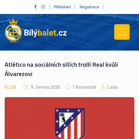
Přihlášení
Registrace
Atlético na sociálních sítích trollí Real kvůli
Álvarezovi
KLUB
9. června 2026
1 Komentář
Laša