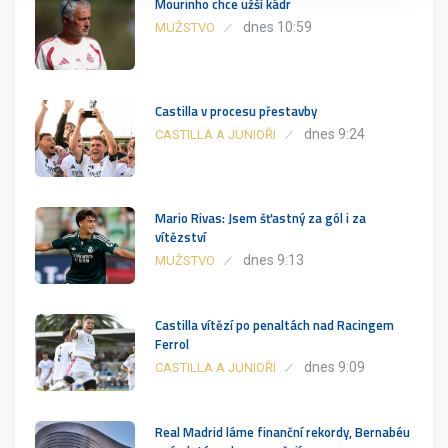
Mourinho chce užší kádr
dnes 10:59
MUŽSTVO
Castilla v procesu přestavby
dnes 9:24
CASTILLA A JUNIOŘI
Mario Rivas: Jsem šťastný za gól i za
vítězství
dnes 9:13
MUŽSTVO
Castilla vítězí po penaltách nad Racingem
Ferrol
dnes 9:09
CASTILLA A JUNIOŘI
Real Madrid láme finanční rekordy, Bernabéu