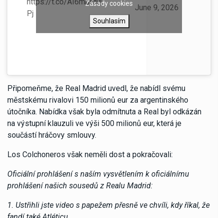
https://t.co/AI6mbMuj
Zásady cookies
(@Atleti)
June 9, 2026
Pj
Souhlasím
Připomeňme, že Real Madrid uvedl, že nabídl svému
městskému rivalovi 150 milionů eur za argentinského
útočníka. Nabídka však byla odmítnuta a Real byl odkázán
na výstupní klauzuli ve výši 500 milionů eur, která je
součástí hráčovy smlouvy.
Los Colchoneros však neměli dost a pokračovali:
Oficiální prohlášení s naším vysvětlením k oficiálnímu
prohlášení našich sousedů z Realu Madrid:
1. Ustřihli jste video s papežem přesně ve chvíli, kdy říkal, že
fandí také Atléticu.