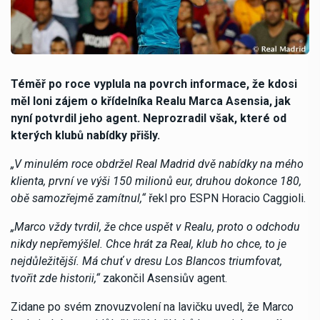
Téměř po roce vyplula na povrch informace, že kdosi
měl loni zájem o křídelníka Realu Marca Asensia, jak
nyní potvrdil jeho agent. Neprozradil však, které od
kterých klubů nabídky přišly.
„V minulém roce obdržel Real Madrid dvě nabídky na mého
klienta, první ve výši 150 milionů eur, druhou dokonce 180,
obě samozřejmě zamítnul,“
řekl pro ESPN Horacio Caggioli.
„Marco vždy tvrdil, že chce uspět v Realu, proto o odchodu
nikdy nepřemýšlel. Chce hrát za Real, klub ho chce, to je
nejdůležitější. Má chuť v dresu Los Blancos triumfovat,
tvořit zde historii,“
zakončil Asensiův agent.
Zidane po svém znovuzvolení na lavičku uvedl, že Marco