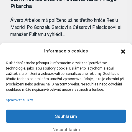
Pitarcha
Álvaro Arbeloa má políčeno už na třetího hráče Realu
Madrid. Po Gonzalu Garcíovi a Césarovi Palaciosovi si
manažer Fulhamu vyhlédl…
Informace o cookies
K ukládání a/nebo přístupu k informacím o zařízení používáme
technologie, jako jsou soubory cookie. Děláme to, abychom zlepšili
zážitek z prohlížení a zobrazovali personalizované reklamy. Souhlas s
těmito technologiemi nám umožní zpracovávat údaje, jako je chování při
procházení nebo jedinečná ID na tomto webu. Nesouhlas nebo odvolání
souhlasu může nepříznivě ovlivnit určité vlastnosti a funkce.
Spravovat služby
Portál Bílýbalet.cz byl založen pod názvem Real-
Madrid.cz v roce 2007
Souhlasím
Kopírování obsahu je přísně zakázáno.
Nesouhlasím