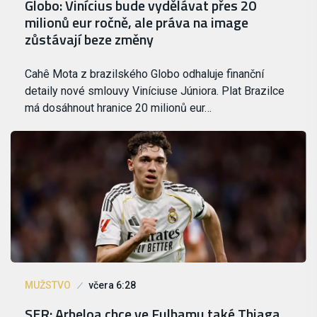
Globo: Vinícius bude vydělávat přes 20
milionů eur ročně, ale práva na image
zůstávají beze změny
Cahê Mota z brazilského Globo odhaluje finanční
detaily nové smlouvy Viníciuse Júniora. Plat Brazilce
má dosáhnout hranice 20 milionů eur…
MUŽSTVO
včera 6:28
SER: Arbeloa chce ve Fulhamu také Thiaga