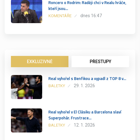
Roncero o Rodrim: Raději chci v Realu hráče,
kteří jsou…
dnes 16:47
KOMENTÁŘE
EXKLUZIVNĚ
PŘESTUPY
Real vyhořel s Benfikou a vypadl z TOP 8 v…
29. 1. 2026
BALETKY
Real vyhořel v El Clásiku a Barcelona slaví
Superpohár. Frustrace…
12. 1. 2026
BALETKY