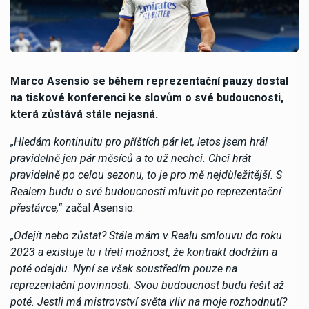
Marco Asensio se během reprezentační pauzy dostal
na tiskové konferenci ke slovům o své budoucnosti,
která zůstává stále nejasná.
„Hledám kontinuitu pro příštích pár let, letos jsem hrál
pravidelně jen pár měsíců a to už nechci. Chci hrát
pravidelně po celou sezonu, to je pro mě nejdůležitější. S
Realem budu o své budoucnosti mluvit po reprezentační
přestávce,“
začal Asensio.
„Odejít nebo zůstat? Stále mám v Realu smlouvu do roku
2023 a existuje tu i třetí možnost, že kontrakt dodržím a
poté odejdu. Nyní se však soustředím pouze na
reprezentační povinnosti. Svou budoucnost budu řešit až
poté. Jestli má mistrovství světa vliv na moje rozhodnutí?