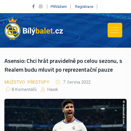
Přihlášení
Registrace
Asensio: Chci hrát pravidelně po celou sezonu, s
Realem budu mluvit po reprezentační pauze
MUŽSTVO
PŘESTUPY
7. června 2022
8 Komentářů
Hawk