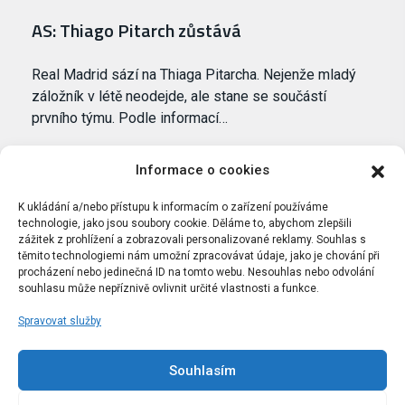
AS: Thiago Pitarch zůstává
Real Madrid sází na Thiaga Pitarcha. Nejenže mladý
záložník v létě neodejde, ale stane se součástí
prvního týmu. Podle informací…
Informace o cookies
K ukládání a/nebo přístupu k informacím o zařízení používáme
technologie, jako jsou soubory cookie. Děláme to, abychom zlepšili
zážitek z prohlížení a zobrazovali personalizované reklamy. Souhlas s
těmito technologiemi nám umožní zpracovávat údaje, jako je chování při
procházení nebo jedinečná ID na tomto webu. Nesouhlas nebo odvolání
souhlasu může nepříznivě ovlivnit určité vlastnosti a funkce.
Spravovat služby
Portál Bílýbalet.cz byl založen pod názvem Real-
Madrid.cz v roce 2007
Souhlasím
Kopírování obsahu je přísně zakázáno.