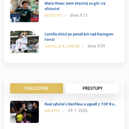
Mario Rivas: Jsem šťastný za gól i za
vítězství
dnes 9:13
MUŽSTVO
Castilla vítězí po penaltách nad Racingem
Ferrol
dnes 9:09
CASTILLA A JUNIOŘI
EXKLUZIVNĚ
PŘESTUPY
Real vyhořel s Benfikou a vypadl z TOP 8 v…
29. 1. 2026
BALETKY