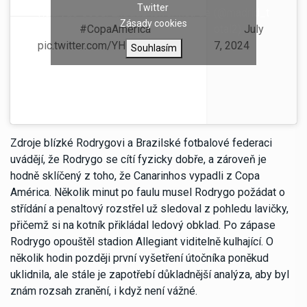
Twitter
Rodrygo Goes. Entrada terrorífica de
(@madrid_t
Zásady cookies
Nandez.
#CopaAmerica
otal2)
July
pic.twitter.com/YHt1Kzh7zZ
7, 2024
Souhlasím
Zdroje blízké Rodrygovi a Brazilské fotbalové federaci
uvádějí, že Rodrygo se cítí fyzicky dobře, a zároveň je
hodně sklíčený z toho, že Canarinhos vypadli z Copa
América. Několik minut po faulu musel Rodrygo požádat o
střídání a penaltový rozstřel už sledoval z pohledu lavičky,
přičemž si na kotník přikládal ledový obklad. Po zápase
Rodrygo opouštěl stadion Allegiant viditelně kulhající. O
několik hodin později první vyšetření útočníka poněkud
uklidnila, ale stále je zapotřebí důkladnější analýza, aby byl
znám rozsah zranění, i když není vážné.