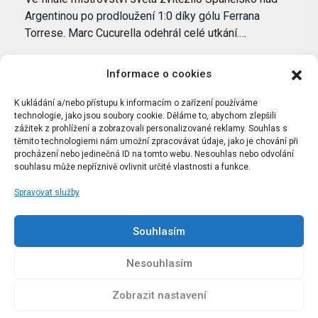
Argentinou po prodloužení 1:0 díky gólu Ferrana
Torrese. Marc Cucurella odehrál celé utkání.…
Informace o cookies
K ukládání a/nebo přístupu k informacím o zařízení používáme
technologie, jako jsou soubory cookie. Děláme to, abychom zlepšili
zážitek z prohlížení a zobrazovali personalizované reklamy. Souhlas s
těmito technologiemi nám umožní zpracovávat údaje, jako je chování při
procházení nebo jedinečná ID na tomto webu. Nesouhlas nebo odvolání
souhlasu může nepříznivě ovlivnit určité vlastnosti a funkce.
Spravovat služby
Portál Bílýbalet.cz byl založen pod názvem Real-
Madrid.cz v roce 2007
Souhlasím
Kopírování obsahu je přísně zakázáno.
Nesouhlasím
Zobrazit nastavení