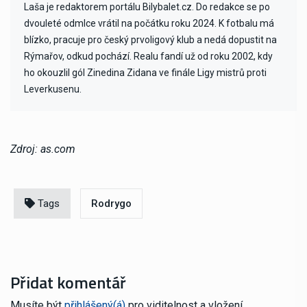
Laša je redaktorem portálu Bilybalet.cz. Do redakce se po
dvouleté odmlce vrátil na počátku roku 2024. K fotbalu má
blízko, pracuje pro český prvoligový klub a nedá dopustit na
Rýmařov, odkud pochází. Realu fandí už od roku 2002, kdy
ho okouzlil gól Zinedina Zidana ve finále Ligy mistrů proti
Leverkusenu.
Zdroj: as.com
Tags
Rodrygo
Přidat komentář
Musíte být
přihlášený(á)
pro viditelnost a vložení