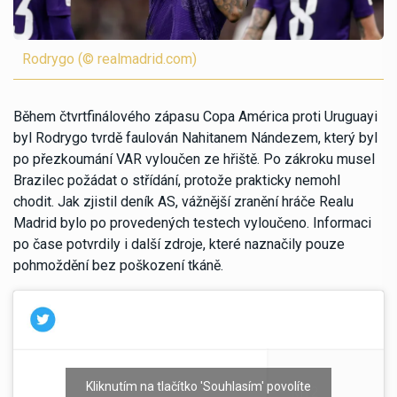
Rodrygo (© realmadrid.com)
Během čtvrtfinálového zápasu Copa América proti Uruguayi
byl Rodrygo tvrdě faulován Nahitanem Nándezem, který byl
po přezkoumání VAR vyloučen ze hřiště. Po zákroku musel
Brazilec požádat o střídání, protože prakticky nemohl
chodit. Jak zjistil deník AS, vážnější zranění hráče Realu
Madrid bylo po provedených testech vyloučeno. Informaci
po čase potvrdily i další zdroje, které naznačily pouze
pohmoždění bez poškození tkáně.
Kliknutím na tlačítko 'Souhlasím' povolíte
De milagro no está lesionado
— MT2