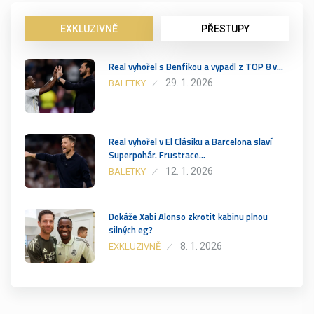
EXKLUZIVNĚ
PŘESTUPY
Real vyhořel s Benfikou a vypadl z TOP 8 v…
29. 1. 2026
BALETKY
Real vyhořel v El Clásiku a Barcelona slaví
Superpohár. Frustrace…
12. 1. 2026
BALETKY
Dokáže Xabi Alonso zkrotit kabinu plnou
silných eg?
8. 1. 2026
EXKLUZIVNĚ