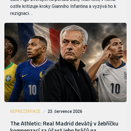
ostře kritizuje kroky Gianniho Infantina a vyzývá ho k
rezignaci.…
REPREZENTACE
23. července 2026
The Athletic: Real Madrid devátý v žebříčku
kompenzací za účast jeho hráčů na