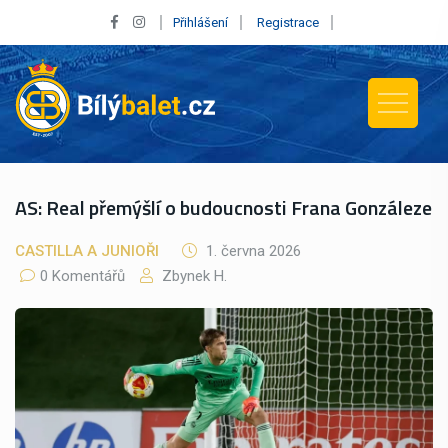
Přihlášení
Registrace
AS: Real přemýšlí o budoucnosti Frana Gonzáleze
CASTILLA A JUNIOŘI
1. června 2026
0 Komentářů
Zbynek H.