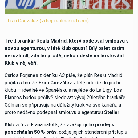
Fran González (zdroj: realmadrid.com)
Třetí brankář Realu Madrid, který podepsal smlouvu s
novou agenturou, v létě klub opustí. Bílý balet zatím
nerozhodl, zda ho prodé, nebo odešle na hostování.
Klub v něj věří.
Carlos Forjanes z deníku
AS
píše, že plán Realu Madrid
počítá s tím, že
Fran González
v létě odejde do jiného
klubu — ideálně ve Španělsku a nejlépe do La Ligy. Los
Blancos budou pečlivě sledovat vývoj 20letého brankáře.
Gólman se připravuje na důležitý krok ve své kariéře, a
proto nedávno podepsal smlouvu s agenturou
Stellar
.
Klub věří ve Frana natolik, že zvažují i jeho
prodej s
ponecháním 50 % práv
, což je jejich standardní přístup u