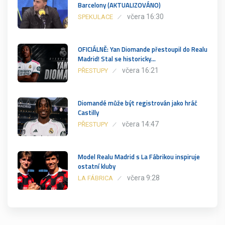
Barcelony (AKTUALIZOVÁNO)
včera 16:30
SPEKULACE
OFICIÁLNĚ: Yan Diomande přestoupil do Realu
Madrid! Stal se historicky…
včera 16:21
PŘESTUPY
Diomandé může být registrován jako hráč
Castilly
včera 14:47
PŘESTUPY
Model Realu Madrid s La Fábrikou inspiruje
ostatní kluby
včera 9:28
LA FÁBRICA