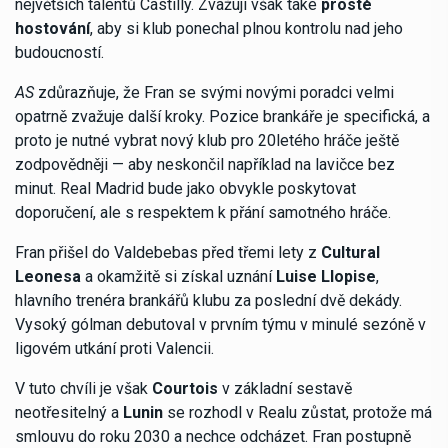
největších talentů Castilly. Zvažují však také
prosté
hostování
, aby si klub ponechal plnou kontrolu nad jeho
budoucností.
AS
zdůrazňuje, že Fran se svými novými poradci velmi
opatrně zvažuje další kroky. Pozice brankáře je specifická, a
proto je nutné vybrat nový klub pro 20letého hráče ještě
zodpovědněji — aby neskončil například na lavičce bez
minut. Real Madrid bude jako obvykle poskytovat
doporučení, ale s respektem k přání samotného hráče.
Fran přišel do Valdebebas před třemi lety z
Cultural
Leonesa
a okamžitě si získal uznání
Luise Llopise
,
hlavního trenéra brankářů klubu za poslední dvě dekády.
Vysoký gólman debutoval v prvním týmu v minulé sezóně v
ligovém utkání proti Valencii.
V tuto chvíli je však
Courtois
v základní sestavě
neotřesitelný a
Lunin
se rozhodl v Realu zůstat, protože má
smlouvu do roku 2030 a nechce odcházet. Fran postupně