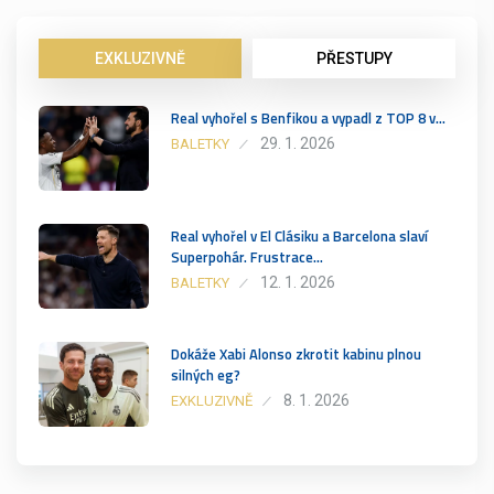
EXKLUZIVNĚ
PŘESTUPY
Real vyhořel s Benfikou a vypadl z TOP 8 v…
29. 1. 2026
BALETKY
Real vyhořel v El Clásiku a Barcelona slaví
Superpohár. Frustrace…
12. 1. 2026
BALETKY
Dokáže Xabi Alonso zkrotit kabinu plnou
silných eg?
8. 1. 2026
EXKLUZIVNĚ