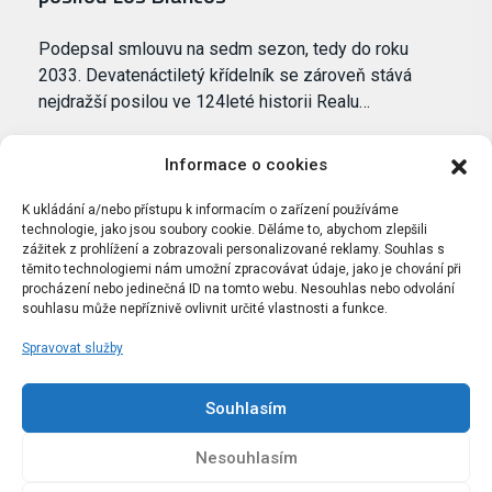
Podepsal smlouvu na sedm sezon, tedy do roku
2033. Devatenáctiletý křídelník se zároveň stává
nejdražší posilou ve 124leté historii Realu…
Informace o cookies
K ukládání a/nebo přístupu k informacím o zařízení používáme
technologie, jako jsou soubory cookie. Děláme to, abychom zlepšili
zážitek z prohlížení a zobrazovali personalizované reklamy. Souhlas s
těmito technologiemi nám umožní zpracovávat údaje, jako je chování při
procházení nebo jedinečná ID na tomto webu. Nesouhlas nebo odvolání
souhlasu může nepříznivě ovlivnit určité vlastnosti a funkce.
Spravovat služby
Portál Bílýbalet.cz byl založen pod názvem Real-
Madrid.cz v roce 2007
Souhlasím
Kopírování obsahu je přísně zakázáno.
Nesouhlasím