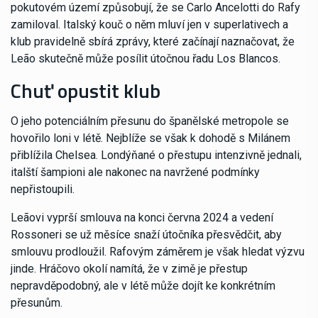
pokutovém území způsobují, že se Carlo Ancelotti do Rafy
zamiloval. Italský kouč o něm mluví jen v superlativech a
klub pravidelně sbírá zprávy, které začínají naznačovat, že
Leão skutečně může posílit útočnou řadu Los Blancos.
Chuť opustit klub
O jeho potenciálním přesunu do španělské metropole se
hovořilo loni v létě. Nejblíže se však k dohodě s Milánem
přiblížila Chelsea. Londýňané o přestupu intenzivně jednali,
italští šampioni ale nakonec na navržené podmínky
nepřistoupili.
Leãovi vyprší smlouva na konci června 2024 a vedení
Rossoneri se už měsíce snaží útočníka přesvědčit, aby
smlouvu prodloužil. Rafovým záměrem je však hledat výzvu
jinde. Hráčovo okolí namítá, že v zimě je přestup
nepravděpodobný, ale v létě může dojít ke konkrétním
přesunům.