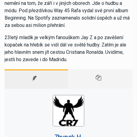
nemění na tom, že září i v jiných oborech. Jde o hudbu a
módu. Pod přezdívkou Way 45 Rafa vydal své první album
Beginning. Na Spotify zaznamenalo solidní úspěch a už má
za sebou asi milion přehrání.
23letý mladík je velkým fanouškem Jay Z a po zavěšení
kopaček na hřebík se vidí dál ve světě hudby. Zatím je ale
jeho hlavním snem jít cestou Cristiana Ronalda. Uvidíme,
jestli ho zavede i do Madridu.
Zbynek H.