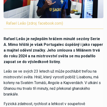
Rafael Leão (zdroj: facebook.com)
Rafael Leão je nejlepším hráčem minulé sezóny Serie
A. Mimo hřiště je však Portugalec úspěšný i jako rapper
a majitel oděvní značky. Jeho smlouva s Milánem trvá
do roku 2024 a na mistrovství světa se mu podařilo
zapsat se do výsledkové listiny.
Leão se ve svých 23 letech už může pochlubit trefou na
mistrovství světa. Hráč, který vyrostl poblíž Lisabonu, má
kořeny na Svatém Tomáši, Angole a Kapverdách. V utkání s
Ghanou mu trvalo tři minuty, než překonal ghanského
brankáře.
Fyzická zdatnost, rychlost a lehkost v soupeřově