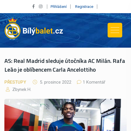
Přihlášení
Registrace
AS: Real Madrid sleduje útočníka AC Milán. Rafa
Leão je oblíbencem Carla Ancelottiho
PŘESTUPY
5. prosince 2022
1 Komentář
Zbynek H.