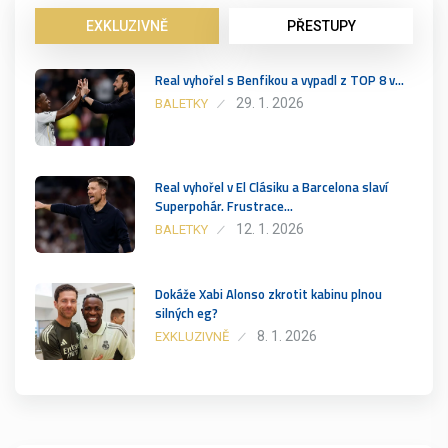
EXKLUZIVNĚ
PŘESTUPY
Real vyhořel s Benfikou a vypadl z TOP 8 v…
29. 1. 2026
BALETKY
Real vyhořel v El Clásiku a Barcelona slaví
Superpohár. Frustrace…
12. 1. 2026
BALETKY
Dokáže Xabi Alonso zkrotit kabinu plnou
silných eg?
8. 1. 2026
EXKLUZIVNĚ