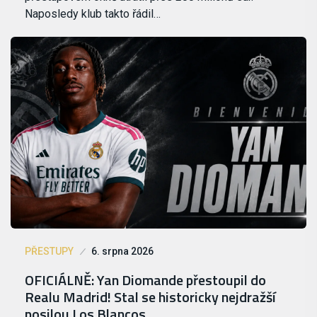
Naposledy klub takto řádil…
PŘESTUPY
6. srpna 2026
OFICIÁLNĚ: Yan Diomande přestoupil do
Realu Madrid! Stal se historicky nejdražší
posilou Los Blancos