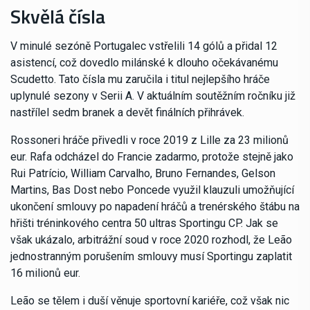
Skvělá čísla
V minulé sezóně Portugalec vstřelili 14 gólů a přidal 12
asistencí, což dovedlo milánské k dlouho očekávanému
Scudetto. Tato čísla mu zaručila i titul nejlepšího hráče
uplynulé sezony v Serii A. V aktuálním soutěžním ročníku již
nastřílel sedm branek a devět finálních přihrávek.
Rossoneri hráče přivedli v roce 2019 z Lille za 23 milionů
eur. Rafa odcházel do Francie zadarmo, protože stejně jako
Rui Patrício, William Carvalho, Bruno Fernandes, Gelson
Martins, Bas Dost nebo Poncede využil klauzuli umožňující
ukončení smlouvy po napadení hráčů a trenérského štábu na
hřišti tréninkového centra 50 ultras Sportingu CP. Jak se
však ukázalo, arbitrážní soud v roce 2020 rozhodl, že Leão
jednostranným porušením smlouvy musí Sportingu zaplatit
16 milionů eur.
Leão se tělem i duší věnuje sportovní kariéře, což však nic