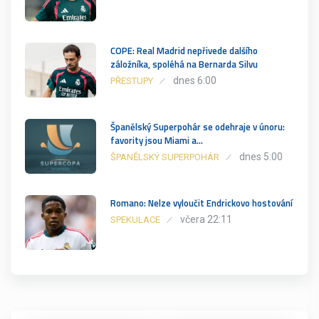
COPE: Real Madrid nepřivede dalšího
záložníka, spoléhá na Bernarda Silvu
dnes 6:00
PŘESTUPY
Španělský Superpohár se odehraje v únoru:
favority jsou Miami a…
dnes 5:00
ŠPANĚLSKÝ SUPERPOHÁR
Romano: Nelze vyloučit Endrickovo hostování
včera 22:11
SPEKULACE