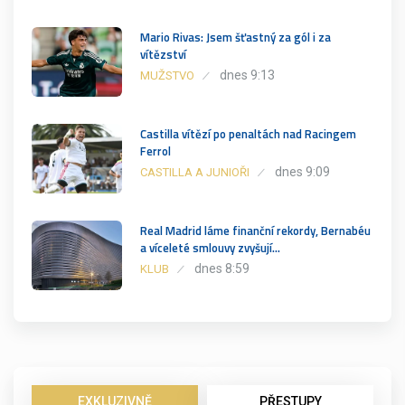
Mario Rivas: Jsem šťastný za gól i za
vítězství
dnes 9:13
MUŽSTVO
Castilla vítězí po penaltách nad Racingem
Ferrol
dnes 9:09
CASTILLA A JUNIOŘI
Real Madrid láme finanční rekordy, Bernabéu
a víceleté smlouvy zvyšují…
dnes 8:59
KLUB
EXKLUZIVNĚ
PŘESTUPY