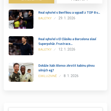
Real vyhořel s Benfikou a vypadl z TOP 8 v…
29. 1. 2026
BALETKY
Real vyhořel v El Clásiku a Barcelona slaví
Superpohár. Frustrace…
12. 1. 2026
BALETKY
Dokáže Xabi Alonso zkrotit kabinu plnou
silných eg?
8. 1. 2026
EXKLUZIVNĚ