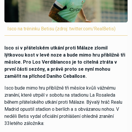
Isco na tréninku Betisu (zdroj: twitter.com/RealBetis)
Isco si v přátelském utkání proti Málaze zlomil
lýtkovou kost v levé noze a bude mimo hru přibližně tři
měsíce. Pro Los Verdiblancos je to citelná ztráta v
první části sezóny, a právě proto se nyní mohou
zaměřit na příchod Daniho Ceballose.
Isco bude mimo hru přibližně tři měsíce kvůli vážnému
zranění, které utrpěl v sobotu na stadionu La Rosaleda
během přátelského utkání proti Málaze. Bývalý hráč Realu
Madrid opustil stadion o berlích a s obvázanou nohou. V
neděli Betis vydal oficiální prohlášení ohledně zranění
33letého záložníka: