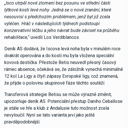
„Isco utrpěl nové zlomení bez posunu ve střední části
lýtkové kosti levé nohy. Jedná se o nové zranění, které
nesouvisí s předchozím problémem, jenž byl již zcela
vyléčen. Hráč v následujících týdnech podstoupí
konzervativní léčbu a jeho návrat bude záviset na průběhu
rehabilitace,“
uvedli Los Verdiblancos.
Deník AS dodává, že Iscova levá noha byla v minulém roce
dvakrát operována a do kosti mu byla vložena speciální
kovová destička. Přestože Betis neuvedl přesný časový
rámec absence, očekává se, že záložník vynechá minimálně
12 kol La Ligy a čtyři zápasy Evropské ligy, což znamená,
že přijde o polovinu skupinové fáze těchto soutěží.
Transferová strategie Betisu se může výrazně změnit,
upozorňuje deník AS. Potenciální přestup Daniho Ceballose
je stále ve hře a klub z Andalusie tuto možnost zcela
nevyloučil. Nyní se tato varianta jeví jako ještě
pravděpodobnější.