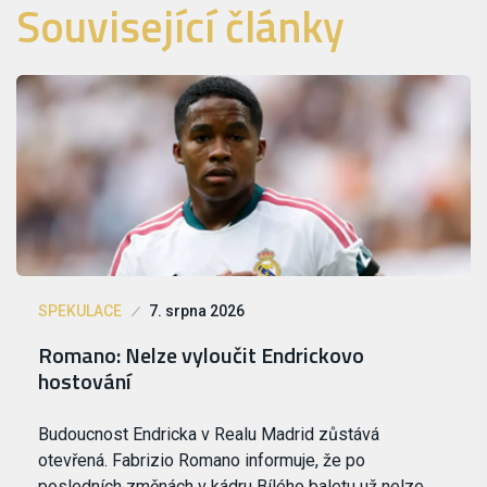
Související články
SPEKULACE
7. srpna 2026
Romano: Nelze vyloučit Endrickovo
hostování
Budoucnost Endricka v Realu Madrid zůstává
otevřená. Fabrizio Romano informuje, že po
posledních změnách v kádru Bílého baletu už nelze…