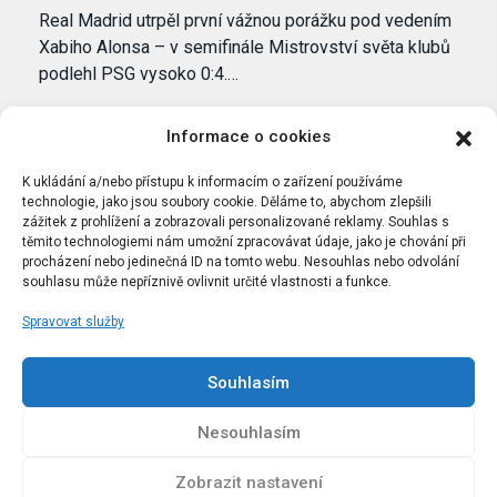
Real Madrid utrpěl první vážnou porážku pod vedením
Xabiho Alonsa – v semifinále Mistrovství světa klubů
podlehl PSG vysoko 0:4.…
Informace o cookies
K ukládání a/nebo přístupu k informacím o zařízení používáme
technologie, jako jsou soubory cookie. Děláme to, abychom zlepšili
zážitek z prohlížení a zobrazovali personalizované reklamy. Souhlas s
těmito technologiemi nám umožní zpracovávat údaje, jako je chování při
procházení nebo jedinečná ID na tomto webu. Nesouhlas nebo odvolání
souhlasu může nepříznivě ovlivnit určité vlastnosti a funkce.
Spravovat služby
Portál Bílýbalet.cz byl založen pod názvem Real-
Madrid.cz v roce 2007
Souhlasím
Kopírování obsahu je přísně zakázáno.
Nesouhlasím
Zobrazit nastavení