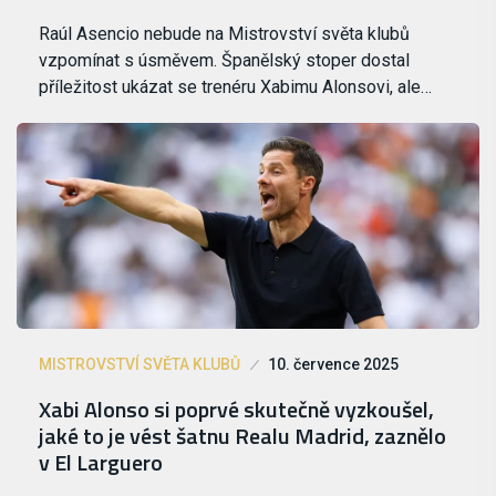
Raúl Asencio nebude na Mistrovství světa klubů
vzpomínat s úsměvem. Španělský stoper dostal
příležitost ukázat se trenéru Xabimu Alonsovi, ale…
MISTROVSTVÍ SVĚTA KLUBŮ
10. července 2025
Xabi Alonso si poprvé skutečně vyzkoušel,
jaké to je vést šatnu Realu Madrid, zaznělo
v El Larguero