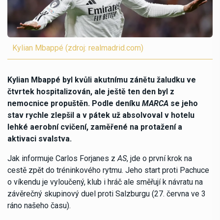
Kylian Mbappé (zdroj: realmadrid.com)
Kylian Mbappé byl kvůli akutnímu zánětu žaludku ve
čtvrtek hospitalizován, ale ještě ten den byl z
nemocnice propuštěn. Podle deníku
MARCA
se jeho
stav rychle zlepšil a v pátek už absolvoval v hotelu
lehké aerobní cvičení, zaměřené na protažení a
aktivaci svalstva.
Jak informuje Carlos Forjanes z
AS
, jde o první krok na
cestě zpět do tréninkového rytmu. Jeho start proti Pachuce
o víkendu je vyloučený, klub i hráč ale směřují k návratu na
závěrečný skupinový duel proti Salzburgu (27. června ve 3
ráno našeho času).