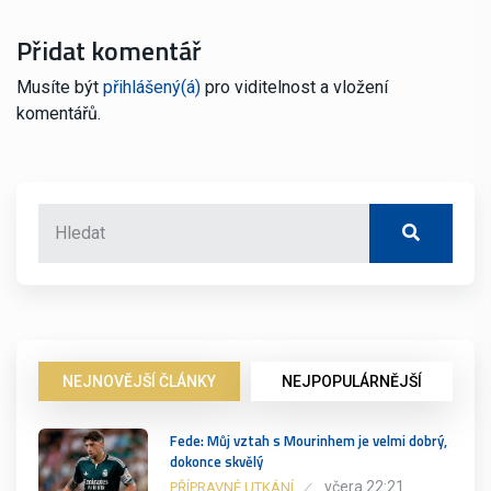
Přidat komentář
Musíte být
přihlášený(á)
pro viditelnost a vložení
komentářů.
NEJNOVĚJŠÍ ČLÁNKY
NEJPOPULÁRNĚJŠÍ
Fede: Můj vztah s Mourinhem je velmi dobrý,
dokonce skvělý
včera 22:21
PŘÍPRAVNÉ UTKÁNÍ