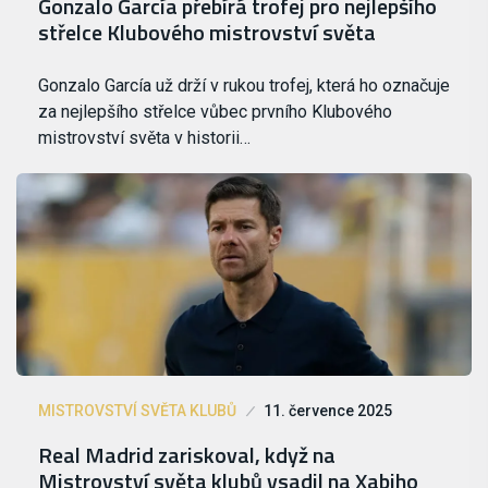
Gonzalo García přebírá trofej pro nejlepšího
střelce Klubového mistrovství světa
Gonzalo García už drží v rukou trofej, která ho označuje
za nejlepšího střelce vůbec prvního Klubového
mistrovství světa v historii…
MISTROVSTVÍ SVĚTA KLUBŮ
11. července 2025
Real Madrid zariskoval, když na
Mistrovství světa klubů vsadil na Xabiho