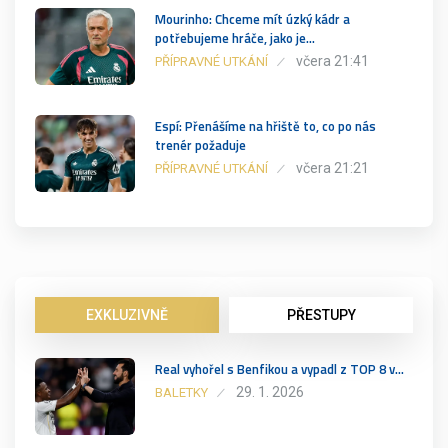
Mourinho: Chceme mít úzký kádr a
potřebujeme hráče, jako je…
včera 21:41
PŘÍPRAVNÉ UTKÁNÍ
Espí: Přenášíme na hřiště to, co po nás
trenér požaduje
včera 21:21
PŘÍPRAVNÉ UTKÁNÍ
EXKLUZIVNĚ
PŘESTUPY
Real vyhořel s Benfikou a vypadl z TOP 8 v…
29. 1. 2026
BALETKY