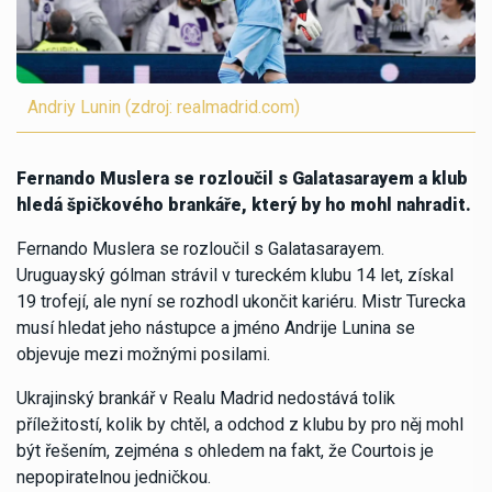
Andriy Lunin (zdroj: realmadrid.com)
Fernando Muslera se rozloučil s Galatasarayem a klub
hledá špičkového brankáře, který by ho mohl nahradit.
Fernando Muslera se rozloučil s Galatasarayem.
Uruguayský gólman strávil v tureckém klubu 14 let, získal
19 trofejí, ale nyní se rozhodl ukončit kariéru. Mistr Turecka
musí hledat jeho nástupce a jméno Andrije Lunina se
objevuje mezi možnými posilami.
Ukrajinský brankář v Realu Madrid nedostává tolik
příležitostí, kolik by chtěl, a odchod z klubu by pro něj mohl
být řešením, zejména s ohledem na fakt, že Courtois je
nepopiratelnou jedničkou.