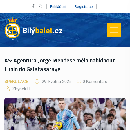
Přihlášení
Registrace
AS: Agentura Jorge Mendese měla nabídnout
Lunin do Galatasaraye
SPEKULACE
29. května 2025
0 Komentářů
Zbynek H.