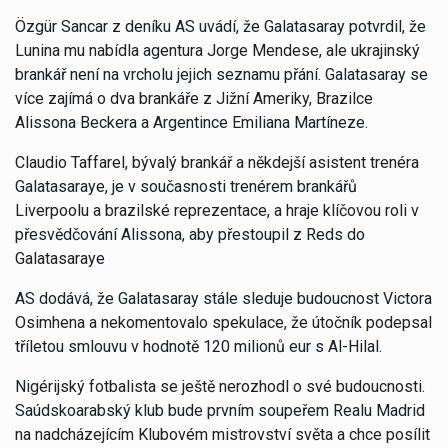
Özgür Sancar z deníku AS uvádí, že Galatasaray potvrdil, že
Lunina mu nabídla agentura Jorge Mendese, ale ukrajinský
brankář není na vrcholu jejich seznamu přání. Galatasaray se
více zajímá o dva brankáře z Jižní Ameriky, Brazilce
Alissona Beckera a Argentince Emiliana Martíneze.
Claudio Taffarel, bývalý brankář a někdejší asistent trenéra
Galatasaraye, je v současnosti trenérem brankářů
Liverpoolu a brazilské reprezentace, a hraje klíčovou roli v
přesvědčování Alissona, aby přestoupil z Reds do
Galatasaraye
AS dodává, že Galatasaray stále sleduje budoucnost Victora
Osimhena a nekomentovalo spekulace, že útočník podepsal
tříletou smlouvu v hodnotě 120 milionů eur s Al-Hilal.
Nigérijský fotbalista se ještě nerozhodl o své budoucnosti.
Saúdskoarabský klub bude prvním soupeřem Realu Madrid
na nadcházejícím Klubovém mistrovství světa a chce posílit