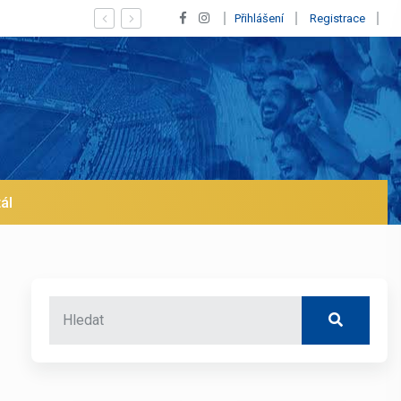
 Vinícius! Blíží se jeho odchod z Realu a pustí se klub na trh už v lednu
Přihlášení
Registrace
ál