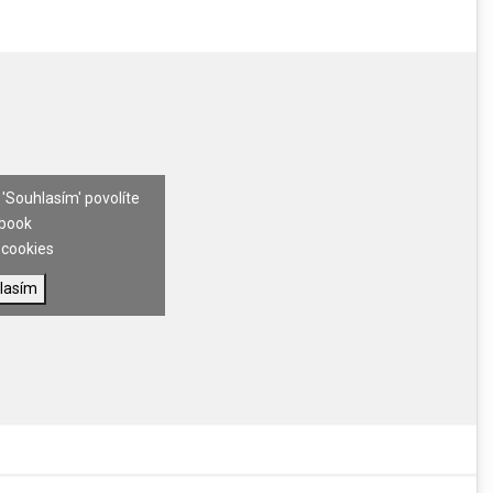
 'Souhlasím' povolíte
book
cookies
lasím