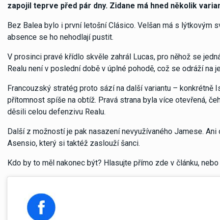
zapojil teprve před pár dny. Zidane má hned několik vari
Bez Balea bylo i první letošní Clásico. Velšan má s lýtkovým
absence se ho nehodlají pustit.
V prosinci pravé křídlo skvěle zahrál Lucas, pro něhož se je
Realu není v poslední době v úplné pohodě, což se odráží na
Francouzský stratég proto sází na další variantu – konkrétně Is
přítomnost spíše na obtíž. Pravá strana byla více otevřená, čeho
děsili celou defenzivu Realu.
Další z možností je pak nasazení nevyužívaného Jamese. Ani o
Asensio, který si taktéž zaslouží šanci.
Kdo by to měl nakonec být? Hlasujte přímo zde v článku, neb