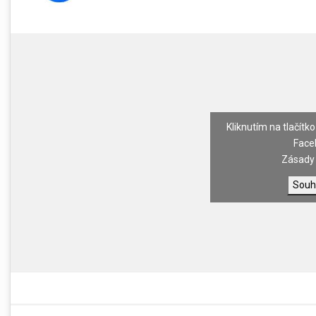
Kliknutím na tlačítko
Face
Zásady 
Souh