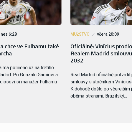
dnes 6:28
MUŽSTVO
včera 20:09
oa chce ve Fulhamu také
Oficiálně: Vinícius prodlo
archa
Realem Madrid smlouvu
2032
a má políčeno už na třetího
adrid. Po Gonzalu Garcíovi a
Real Madrid oficiálně potvrdil
ciosovi si manažer Fulhamu
smlouvy s útočníkem Viníciu
K dohodě došlo po včerejším 
oběma stranami. Brazilský…