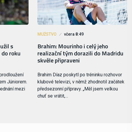
MUŽSTVO
včera 8:49
užil s
Brahim: Mourinho i celý jeho
 do roku
realizační tým dorazili do Madridu
skvěle připraveni
 prodloužení
Brahim Díaz poskytl po tréninku rozhovor
sem Júniorem.
klubové televizi, v němž zhodnotil začátek
jednání mezi
předsezonní přípravy. „Měl jsem velkou
chuť se vrátit,…