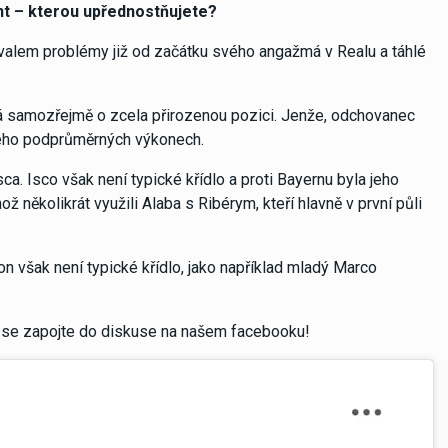
ant – kterou upřednostňujete?
 svalem problémy již od začátku svého angažmá v Realu a táhlé
dná samozřejmě o zcela přirozenou pozici. Jenže, odchovanec
 jeho podprůměrných výkonech.
ca. Isco však není typické křídlo a proti Bayernu byla jeho
ž několikrát využili Alaba s Ribérym, kteří hlavně v první půli
n však není typické křídlo, jako například mladý Marco
o se zapojte do diskuse na našem facebooku!