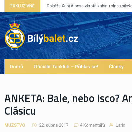
bi Alonso zkrotit kabinu plnou silných eg?
EXKLUZIVNĚ
Domů
Oficiální fanklub – Přihlas se!
Články
ANKETA: Bale, nebo Isco? An
Clásicu
MUŽSTVO
22. dubna 2017
4 Komentářů
Larin