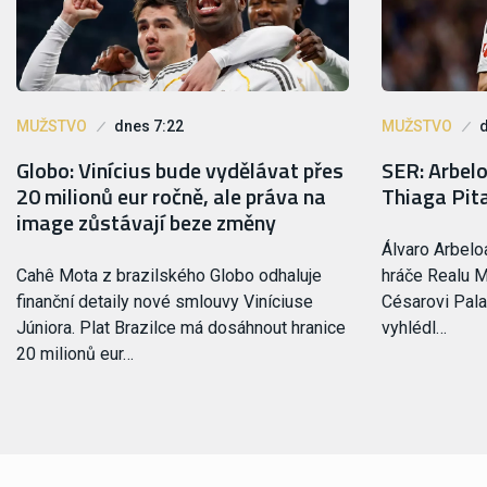
MUŽSTVO
dnes 7:22
MUŽSTVO
Globo: Vinícius bude vydělávat přes
SER: Arbel
20 milionů eur ročně, ale práva na
Thiaga Pit
image zůstávají beze změny
Álvaro Arbelo
Cahê Mota z brazilského Globo odhaluje
hráče Realu M
finanční detaily nové smlouvy Viníciuse
Césarovi Pala
Júniora. Plat Brazilce má dosáhnout hranice
vyhlédl…
20 milionů eur…