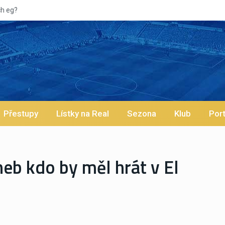
Vypískaný
Přestupy
Lístky na Real
Sezona
Klub
Port
eb kdo by měl hrát v El