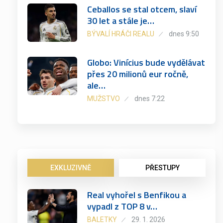
Ceballos se stal otcem, slaví
30 let a stále je…
BÝVALÍ HRÁČI REALU
dnes 9:50
Globo: Vinícius bude vydělávat
přes 20 milionů eur ročně,
ale…
MUŽSTVO
dnes 7:22
EXKLUZIVNĚ
PŘESTUPY
Real vyhořel s Benfikou a
vypadl z TOP 8 v…
BALETKY
29. 1. 2026